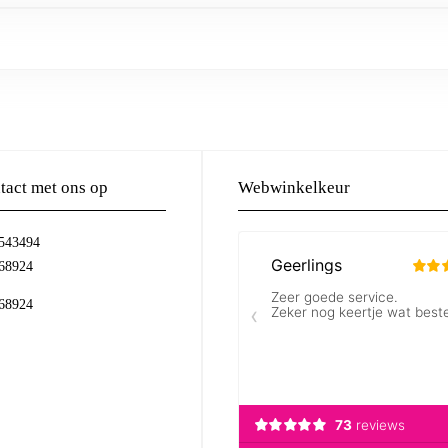
act met ons op
Webwinkelkeur
-543494
68924
68924