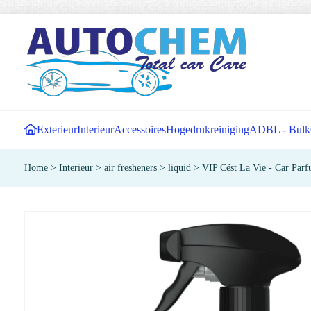
Exterieur
Interieur
Accessoires
Hogedrukreiniging
ADBL - Bulk
Home
>
Interieur
>
air fresheners
>
liquid
>
VIP Cést La Vie - Car Par