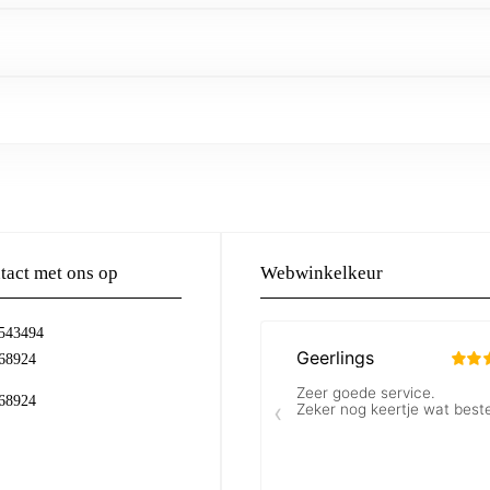
act met ons op
Webwinkelkeur
-543494
68924
68924