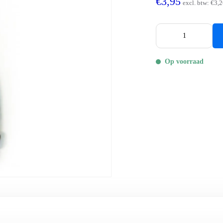
€3,95
excl. btw:
€3,2
Op voorraad