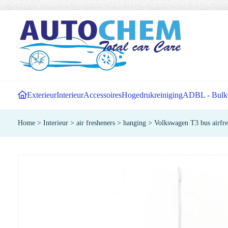
Exterieur
Interieur
Accessoires
Hogedrukreiniging
ADBL - Bulk
Home
>
Interieur
>
air fresheners
>
hanging
>
Volkswagen T3 bus airfre