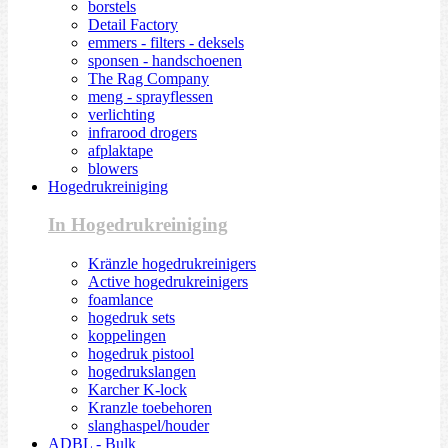
borstels
Detail Factory
emmers - filters - deksels
sponsen - handschoenen
The Rag Company
meng - sprayflessen
verlichting
infrarood drogers
afplaktape
blowers
Hogedrukreiniging
In Hogedrukreiniging
Kränzle hogedrukreinigers
Active hogedrukreinigers
foamlance
hogedruk sets
koppelingen
hogedruk pistool
hogedrukslangen
Karcher K-lock
Kranzle toebehoren
slanghaspel/houder
ADBL - Bulk