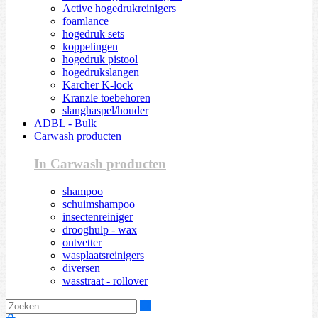
Active hogedrukreinigers
foamlance
hogedruk sets
koppelingen
hogedruk pistool
hogedrukslangen
Karcher K-lock
Kranzle toebehoren
slanghaspel/houder
ADBL - Bulk
Carwash producten
In Carwash producten
shampoo
schuimshampoo
insectenreiniger
drooghulp - wax
ontvetter
wasplaatsreinigers
diversen
wasstraat - rollover
Zoeken