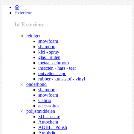
Exterieur
In Exterieur
reinigen
snowfoam
shampoo
klei - spray
glas - ruiten
metaal - chroom
insecten - hars - teer
ontvetten - apc
rubber - kunststof - vinyl
onderhoud
shampoo
snowfoam
Cabrio
accessoires
polijstmiddelen
3D car care
Autochem
ADBL - Polish
Autobrite