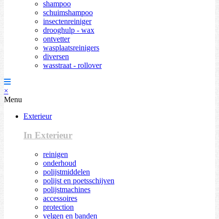
shampoo
schuimshampoo
insectenreiniger
drooghulp - wax
ontvetter
wasplaatsreinigers
diversen
wasstraat - rollover
×
Menu
Exterieur
In Exterieur
reinigen
onderhoud
polijstmiddelen
polijst en poetsschijven
polijstmachines
accessoires
protection
velgen en banden