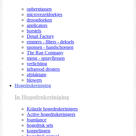
opbergtassen
microvezeldoekjes
droogdoeken
applicators
borstels
Detail Factory
emmers - filters - deksels
sponsen - handschoenen
The Rag Company
meng - sprayflessen
verlichting
infrarood drogers
afplaktape
blowers
Hogedrukreiniging
In Hogedrukreiniging
Kränzle hogedrukreinigers
Active hogedrukreinigers
foamlance
hogedruk sets
koppelingen