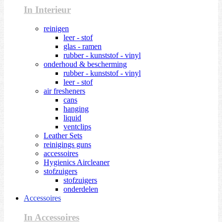
In Interieur
reinigen
leer - stof
glas - ramen
rubber - kunststof - vinyl
onderhoud & bescherming
rubber - kunststof - vinyl
leer - stof
air fresheners
cans
hanging
liquid
ventclips
Leather Sets
reinigings guns
accessoires
Hygienics Aircleaner
stofzuigers
stofzuigers
onderdelen
Accessoires
In Accessoires