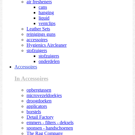
air fresheners
cans
hanging
liquid
ventclips
Leather Sets
reinigings guns
accessoires
Hygienics Aircleaner
stofzuigers
stofzuigers
onderdelen
Accessoires
In Accessoires
opbergtassen
microvezeldoekjes
droogdoeken
applicators
borstels
Detail Factory
emmers - filters - deksels
sponsen - handschoenen
The Rag Company