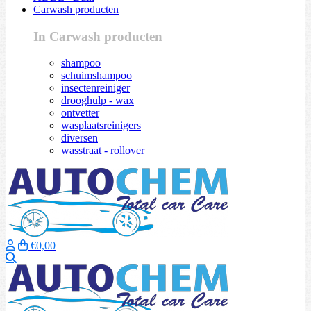
Carwash producten
In Carwash producten
shampoo
schuimshampoo
insectenreiniger
drooghulp - wax
ontvetter
wasplaatsreinigers
diversen
wasstraat - rollover
€0,00
Zoeken