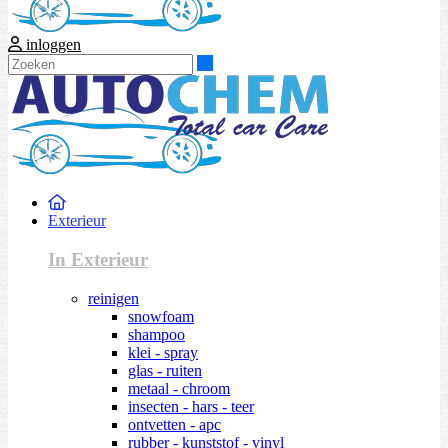
inloggen
Zoeken
Exterieur
In Exterieur
reinigen
snowfoam
shampoo
klei - spray
glas - ruiten
metaal - chroom
insecten - hars - teer
ontvetten - apc
rubber - kunststof - vinyl