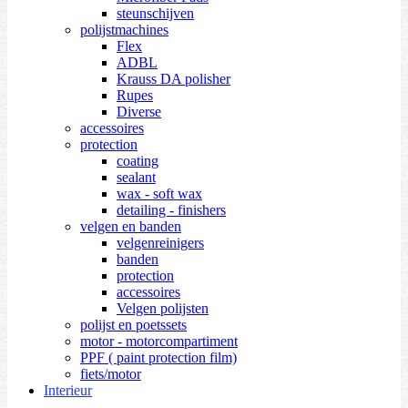
steunschijven
polijstmachines
Flex
ADBL
Krauss DA polisher
Rupes
Diverse
accessoires
protection
coating
sealant
wax - soft wax
detailing - finishers
velgen en banden
velgenreinigers
banden
protection
accessoires
Velgen polijsten
polijst en poetssets
motor - motorcompartiment
PPF ( paint protection film)
fiets/motor
Interieur