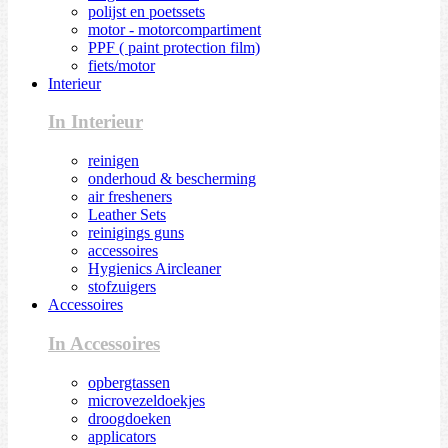
polijst en poetssets
motor - motorcompartiment
PPF ( paint protection film)
fiets/motor
Interieur
In Interieur
reinigen
onderhoud & bescherming
air fresheners
Leather Sets
reinigings guns
accessoires
Hygienics Aircleaner
stofzuigers
Accessoires
In Accessoires
opbergtassen
microvezeldoekjes
droogdoeken
applicators