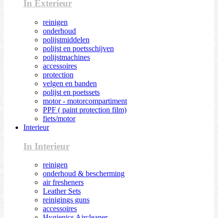
In Exterieur
reinigen
onderhoud
polijstmiddelen
polijst en poetsschijven
polijstmachines
accessoires
protection
velgen en banden
polijst en poetssets
motor - motorcompartiment
PPF ( paint protection film)
fiets/motor
Interieur
In Interieur
reinigen
onderhoud & bescherming
air fresheners
Leather Sets
reinigings guns
accessoires
Hygienics Aircleaner