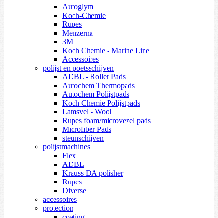
Autoglym
Koch-Chemie
Rupes
Menzerna
3M
Koch Chemie - Marine Line
Accessoires
polijst en poetsschijven
ADBL - Roller Pads
Autochem Thermopads
Autochem Polijstpads
Koch Chemie Polijstpads
Lamsvel - Wool
Rupes foam/microvezel pads
Microfiber Pads
steunschijven
polijstmachines
Flex
ADBL
Krauss DA polisher
Rupes
Diverse
accessoires
protection
coating