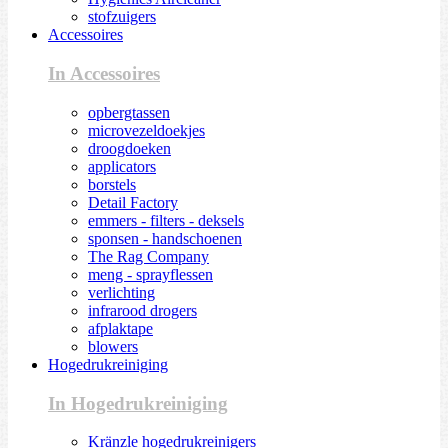
stofzuigers
Accessoires
In Accessoires
opbergtassen
microvezeldoekjes
droogdoeken
applicators
borstels
Detail Factory
emmers - filters - deksels
sponsen - handschoenen
The Rag Company
meng - sprayflessen
verlichting
infrarood drogers
afplaktape
blowers
Hogedrukreiniging
In Hogedrukreiniging
Kränzle hogedrukreinigers