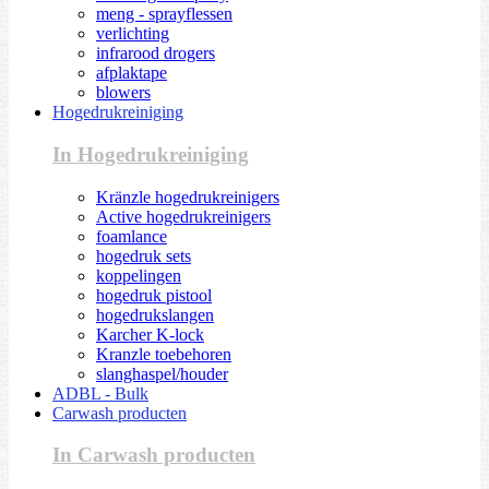
meng - sprayflessen
verlichting
infrarood drogers
afplaktape
blowers
Hogedrukreiniging
In Hogedrukreiniging
Kränzle hogedrukreinigers
Active hogedrukreinigers
foamlance
hogedruk sets
koppelingen
hogedruk pistool
hogedrukslangen
Karcher K-lock
Kranzle toebehoren
slanghaspel/houder
ADBL - Bulk
Carwash producten
In Carwash producten