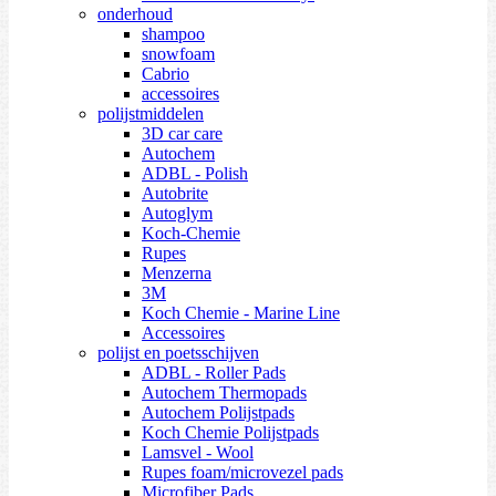
onderhoud
shampoo
snowfoam
Cabrio
accessoires
polijstmiddelen
3D car care
Autochem
ADBL - Polish
Autobrite
Autoglym
Koch-Chemie
Rupes
Menzerna
3M
Koch Chemie - Marine Line
Accessoires
polijst en poetsschijven
ADBL - Roller Pads
Autochem Thermopads
Autochem Polijstpads
Koch Chemie Polijstpads
Lamsvel - Wool
Rupes foam/microvezel pads
Microfiber Pads