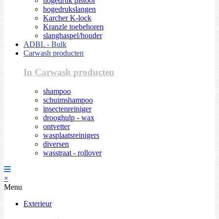
hogedruk pistool
hogedrukslangen
Karcher K-lock
Kranzle toebehoren
slanghaspel/houder
ADBL - Bulk
Carwash producten
In Carwash producten
shampoo
schuimshampoo
insectenreiniger
drooghulp - wax
ontvetter
wasplaatsreinigers
diversen
wasstraat - rollover
×
Menu
Exterieur