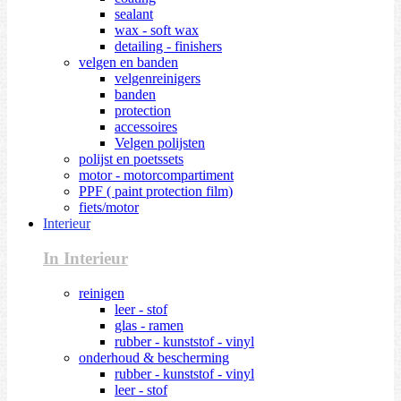
sealant
wax - soft wax
detailing - finishers
velgen en banden
velgenreinigers
banden
protection
accessoires
Velgen polijsten
polijst en poetssets
motor - motorcompartiment
PPF ( paint protection film)
fiets/motor
Interieur
In Interieur
reinigen
leer - stof
glas - ramen
rubber - kunststof - vinyl
onderhoud & bescherming
rubber - kunststof - vinyl
leer - stof