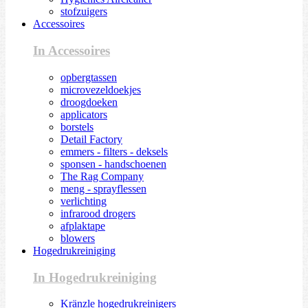
stofzuigers
Accessoires
In Accessoires
opbergtassen
microvezeldoekjes
droogdoeken
applicators
borstels
Detail Factory
emmers - filters - deksels
sponsen - handschoenen
The Rag Company
meng - sprayflessen
verlichting
infrarood drogers
afplaktape
blowers
Hogedrukreiniging
In Hogedrukreiniging
Kränzle hogedrukreinigers