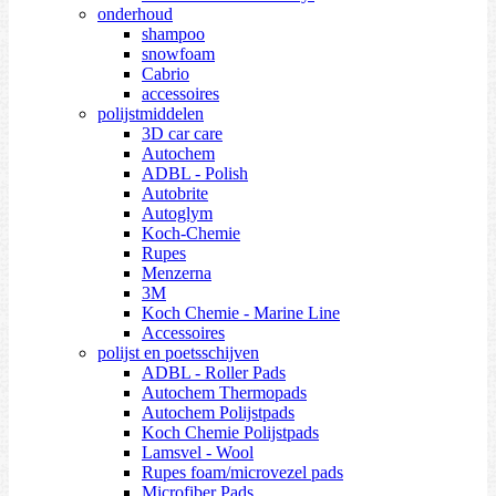
onderhoud
shampoo
snowfoam
Cabrio
accessoires
polijstmiddelen
3D car care
Autochem
ADBL - Polish
Autobrite
Autoglym
Koch-Chemie
Rupes
Menzerna
3M
Koch Chemie - Marine Line
Accessoires
polijst en poetsschijven
ADBL - Roller Pads
Autochem Thermopads
Autochem Polijstpads
Koch Chemie Polijstpads
Lamsvel - Wool
Rupes foam/microvezel pads
Microfiber Pads