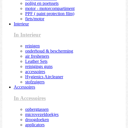
polijst en poetssets
motor - motorcompartiment
PPF ( paint protection film)
fiets/motor
Interieur
In Interieur
reinigen
onderhoud & bescherming
air fresheners
Leather Sets
reinigings guns
accessoires
Hygienics Aircleaner
stofzuigers
Accessoires
In Accessoires
opbergtassen
microvezeldoekjes
droogdoeken
applicators