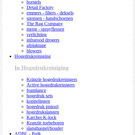
borstels
Detail Factory
emmers - filters - deksels
sponsen - handschoenen
The Rag Company
meng - sprayflessen
verlichting
infrarood drogers
afplaktape
blowers
Hogedrukreiniging
In Hogedrukreiniging
Kränzle hogedrukreinigers
Active hogedrukreinigers
foamlance
hogedruk sets
koppelingen
hogedruk pistool
hogedrukslangen
Karcher K-lock
Kranzle toebehoren
slanghaspel/houder
ADBL - Bulk