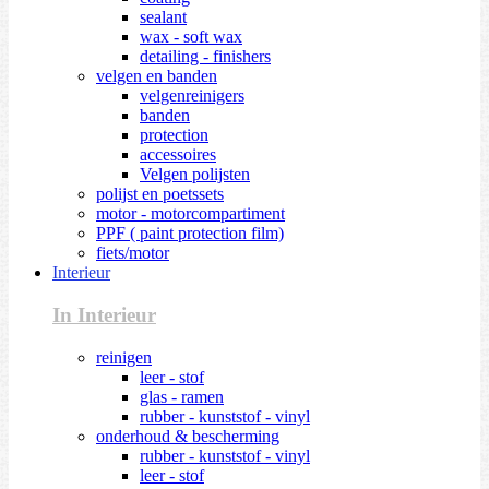
sealant
wax - soft wax
detailing - finishers
velgen en banden
velgenreinigers
banden
protection
accessoires
Velgen polijsten
polijst en poetssets
motor - motorcompartiment
PPF ( paint protection film)
fiets/motor
Interieur
In Interieur
reinigen
leer - stof
glas - ramen
rubber - kunststof - vinyl
onderhoud & bescherming
rubber - kunststof - vinyl
leer - stof