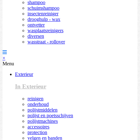
shampoo
schuimshampoo
insectenreiniger
drooghulp - wax
ontvetter
wasplaatsreinigers
diversen
wasstraat - rollover
×
Menu
Exterieur
In Exterieur
reinigen
onderhoud
polijstmiddelen
polijst en poetsschijven
polijstmachines
accessoires
protection
velgen en banden