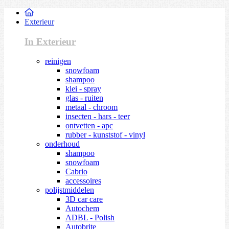
Exterieur
In Exterieur
reinigen
snowfoam
shampoo
klei - spray
glas - ruiten
metaal - chroom
insecten - hars - teer
ontvetten - apc
rubber - kunststof - vinyl
onderhoud
shampoo
snowfoam
Cabrio
accessoires
polijstmiddelen
3D car care
Autochem
ADBL - Polish
Autobrite