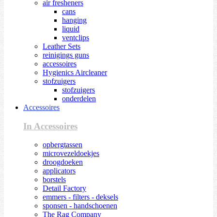
air fresheners
cans
hanging
liquid
ventclips
Leather Sets
reinigings guns
accessoires
Hygienics Aircleaner
stofzuigers
stofzuigers
onderdelen
Accessoires
In Accessoires
opbergtassen
microvezeldoekjes
droogdoeken
applicators
borstels
Detail Factory
emmers - filters - deksels
sponsen - handschoenen
The Rag Company