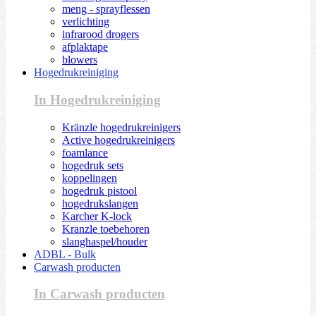
meng - sprayflessen
verlichting
infrarood drogers
afplaktape
blowers
Hogedrukreiniging
In Hogedrukreiniging
Kränzle hogedrukreinigers
Active hogedrukreinigers
foamlance
hogedruk sets
koppelingen
hogedruk pistool
hogedrukslangen
Karcher K-lock
Kranzle toebehoren
slanghaspel/houder
ADBL - Bulk
Carwash producten
In Carwash producten