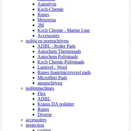
Autoglym
Koch-Chemie
Rupes
Menzerna
3M
Koch Chemie - Marine Line
Accessoires
polijst en poetsschijven
ADBL - Roller Pads
Autochem Thermopads
Autochem Polijstpads
Koch Chemie Polijstpads
Lamsvel - Wool
Rupes foam/microvezel pads
Microfiber Pads
steunschijven
polijstmachines
Flex
ADBL
Krauss DA polisher
Rupes
Diverse
accessoires
protection
coating