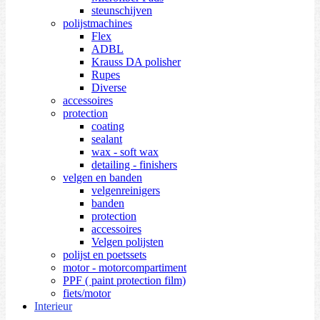
steunschijven
polijstmachines
Flex
ADBL
Krauss DA polisher
Rupes
Diverse
accessoires
protection
coating
sealant
wax - soft wax
detailing - finishers
velgen en banden
velgenreinigers
banden
protection
accessoires
Velgen polijsten
polijst en poetssets
motor - motorcompartiment
PPF ( paint protection film)
fiets/motor
Interieur