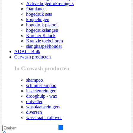
Active hogedrukreinigers
foamlance
hogedruk sets
koppelingen
hogedruk pistool
hogedrukslangen
Karcher K-lock
Kranzle toebehoren
slanghaspel/houder
ADBL - Bulk
Carwash producten
In Carwash producten
shampoo
schuimshampoo
insectenreiniger
drooghulp - wax
ontvetter
wasplaatsreinigers
diversen
wasstraat - rollover
Zoeken