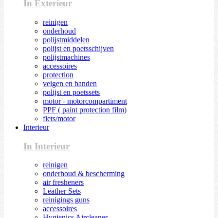
In Exterieur
reinigen
onderhoud
polijstmiddelen
polijst en poetsschijven
polijstmachines
accessoires
protection
velgen en banden
polijst en poetssets
motor - motorcompartiment
PPF ( paint protection film)
fiets/motor
Interieur
In Interieur
reinigen
onderhoud & bescherming
air fresheners
Leather Sets
reinigings guns
accessoires
Hygienics Aircleaner