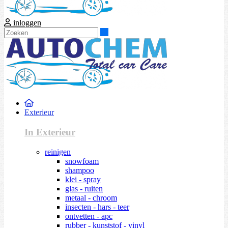
inloggen
Zoeken
Exterieur
In Exterieur
reinigen
snowfoam
shampoo
klei - spray
glas - ruiten
metaal - chroom
insecten - hars - teer
ontvetten - apc
rubber - kunststof - vinyl