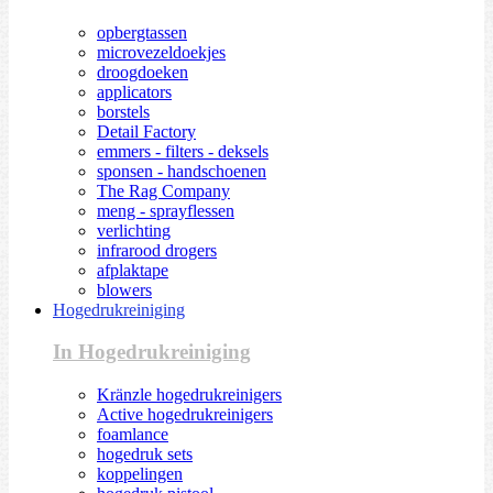
opbergtassen
microvezeldoekjes
droogdoeken
applicators
borstels
Detail Factory
emmers - filters - deksels
sponsen - handschoenen
The Rag Company
meng - sprayflessen
verlichting
infrarood drogers
afplaktape
blowers
Hogedrukreiniging
In Hogedrukreiniging
Kränzle hogedrukreinigers
Active hogedrukreinigers
foamlance
hogedruk sets
koppelingen