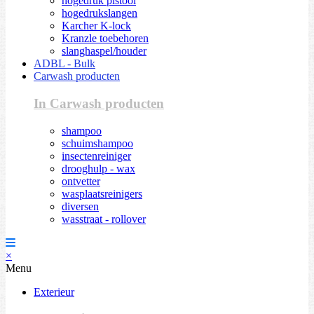
hogedruk pistool
hogedrukslangen
Karcher K-lock
Kranzle toebehoren
slanghaspel/houder
ADBL - Bulk
Carwash producten
In Carwash producten
shampoo
schuimshampoo
insectenreiniger
drooghulp - wax
ontvetter
wasplaatsreinigers
diversen
wasstraat - rollover
×
Menu
Exterieur