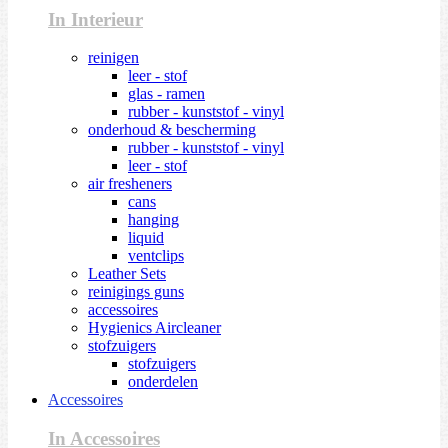
In Interieur
reinigen
leer - stof
glas - ramen
rubber - kunststof - vinyl
onderhoud & bescherming
rubber - kunststof - vinyl
leer - stof
air fresheners
cans
hanging
liquid
ventclips
Leather Sets
reinigings guns
accessoires
Hygienics Aircleaner
stofzuigers
stofzuigers
onderdelen
Accessoires
In Accessoires