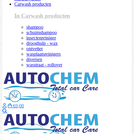
Carwash producten
In Carwash producten
shampoo
schuimshampoo
insectenreiniger
drooghulp - wax
ontvetter
wasplaatsreinigers
diversen
wasstraat - rollover
€0,00
Zoeken