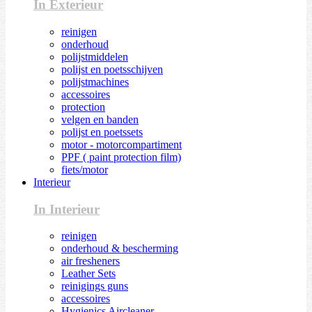
In Exterieur
reinigen
onderhoud
polijstmiddelen
polijst en poetsschijven
polijstmachines
accessoires
protection
velgen en banden
polijst en poetssets
motor - motorcompartiment
PPF ( paint protection film)
fiets/motor
Interieur
In Interieur
reinigen
onderhoud & bescherming
air fresheners
Leather Sets
reinigings guns
accessoires
Hygienics Aircleaner