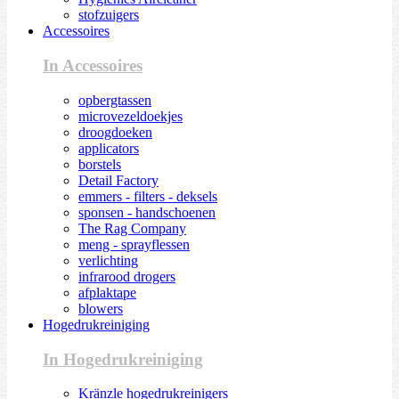
stofzuigers
Accessoires
In Accessoires
opbergtassen
microvezeldoekjes
droogdoeken
applicators
borstels
Detail Factory
emmers - filters - deksels
sponsen - handschoenen
The Rag Company
meng - sprayflessen
verlichting
infrarood drogers
afplaktape
blowers
Hogedrukreiniging
In Hogedrukreiniging
Kränzle hogedrukreinigers