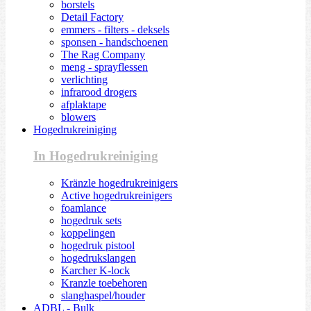
borstels
Detail Factory
emmers - filters - deksels
sponsen - handschoenen
The Rag Company
meng - sprayflessen
verlichting
infrarood drogers
afplaktape
blowers
Hogedrukreiniging
In Hogedrukreiniging
Kränzle hogedrukreinigers
Active hogedrukreinigers
foamlance
hogedruk sets
koppelingen
hogedruk pistool
hogedrukslangen
Karcher K-lock
Kranzle toebehoren
slanghaspel/houder
ADBL - Bulk