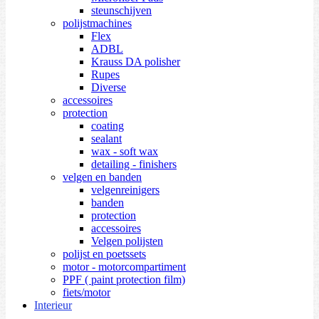
steunschijven
polijstmachines
Flex
ADBL
Krauss DA polisher
Rupes
Diverse
accessoires
protection
coating
sealant
wax - soft wax
detailing - finishers
velgen en banden
velgenreinigers
banden
protection
accessoires
Velgen polijsten
polijst en poetssets
motor - motorcompartiment
PPF ( paint protection film)
fiets/motor
Interieur