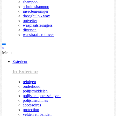
shampoo
schuimshampoo
insectenreiniger
drooghulp - wax
ontvetter
wasplaatsreinigers
diversen
wasstraat - rollover
×
Menu
Exterieur
In Exterieur
reinigen
onderhoud
polijstmiddelen
polijst en poetsschijven
polijstmachines
accessoires
protection
velgen en banden