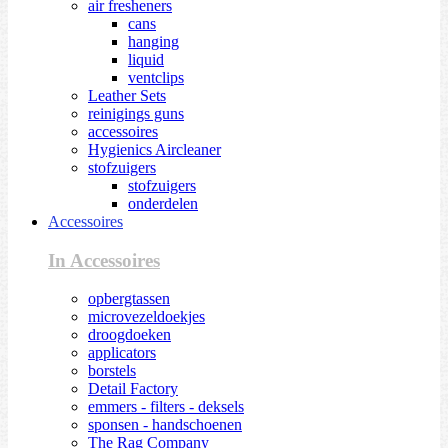
air fresheners
cans
hanging
liquid
ventclips
Leather Sets
reinigings guns
accessoires
Hygienics Aircleaner
stofzuigers
stofzuigers
onderdelen
Accessoires
In Accessoires
opbergtassen
microvezeldoekjes
droogdoeken
applicators
borstels
Detail Factory
emmers - filters - deksels
sponsen - handschoenen
The Rag Company