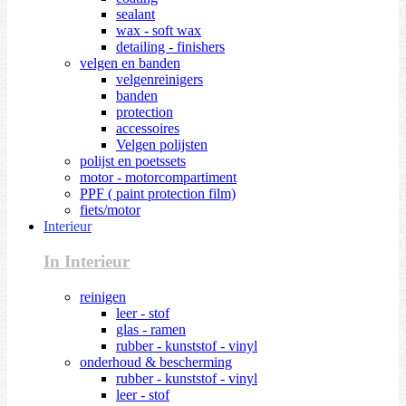
sealant
wax - soft wax
detailing - finishers
velgen en banden
velgenreinigers
banden
protection
accessoires
Velgen polijsten
polijst en poetssets
motor - motorcompartiment
PPF ( paint protection film)
fiets/motor
Interieur
In Interieur
reinigen
leer - stof
glas - ramen
rubber - kunststof - vinyl
onderhoud & bescherming
rubber - kunststof - vinyl
leer - stof