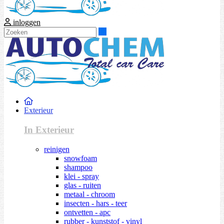
inloggen
Zoeken
Exterieur
In Exterieur
reinigen
snowfoam
shampoo
klei - spray
glas - ruiten
metaal - chroom
insecten - hars - teer
ontvetten - apc
rubber - kunststof - vinyl