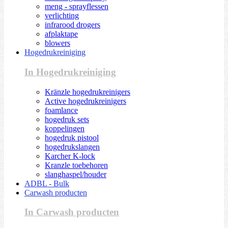
meng - sprayflessen
verlichting
infrarood drogers
afplaktape
blowers
Hogedrukreiniging
In Hogedrukreiniging
Kränzle hogedrukreinigers
Active hogedrukreinigers
foamlance
hogedruk sets
koppelingen
hogedruk pistool
hogedrukslangen
Karcher K-lock
Kranzle toebehoren
slanghaspel/houder
ADBL - Bulk
Carwash producten
In Carwash producten