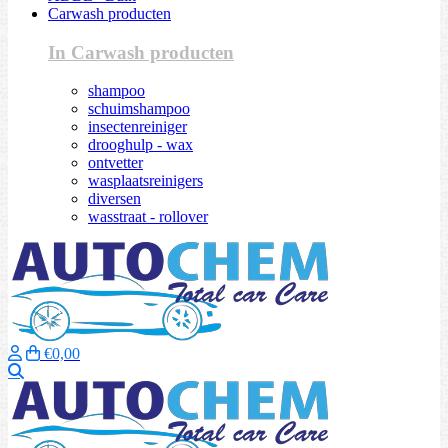
Carwash producten
In Carwash producten
shampoo
schuimshampoo
insectenreiniger
drooghulp - wax
ontvetter
wasplaatsreinigers
diversen
wasstraat - rollover
€0,00
Zoeken