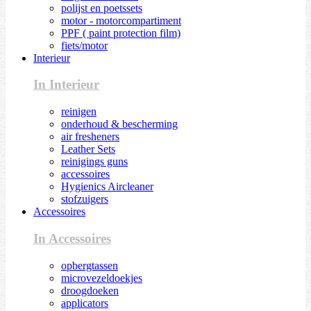
polijst en poetssets
motor - motorcompartiment
PPF ( paint protection film)
fiets/motor
Interieur
In Interieur
reinigen
onderhoud & bescherming
air fresheners
Leather Sets
reinigings guns
accessoires
Hygienics Aircleaner
stofzuigers
Accessoires
In Accessoires
opbergtassen
microvezeldoekjes
droogdoeken
applicators