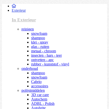
Exterieur
In Exterieur
reinigen
snowfoam
shampoo
klei - spray
glas - ruiten
metaal - chroom
insecten - hars - teer
ontvetten - apc
rubber - kunststof - vinyl
onderhoud
shampoo
snowfoam
Cabrio
accessoires
polijstmiddelen
3D car care
Autochem
ADBL - Polish
Autobrite