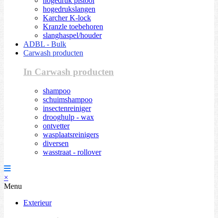
hogedruk pistool
hogedrukslangen
Karcher K-lock
Kranzle toebehoren
slanghaspel/houder
ADBL - Bulk
Carwash producten
In Carwash producten
shampoo
schuimshampoo
insectenreiniger
drooghulp - wax
ontvetter
wasplaatsreinigers
diversen
wasstraat - rollover
×
Menu
Exterieur