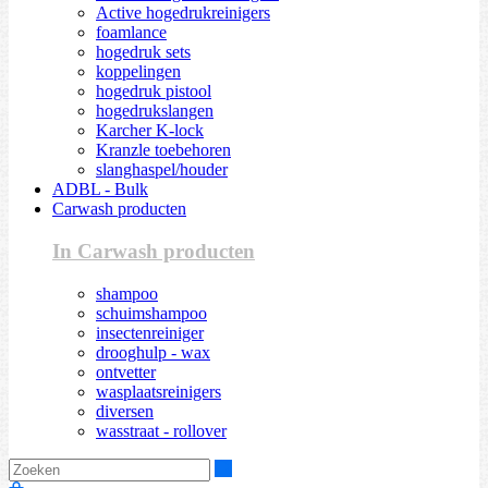
Active hogedrukreinigers
foamlance
hogedruk sets
koppelingen
hogedruk pistool
hogedrukslangen
Karcher K-lock
Kranzle toebehoren
slanghaspel/houder
ADBL - Bulk
Carwash producten
In Carwash producten
shampoo
schuimshampoo
insectenreiniger
drooghulp - wax
ontvetter
wasplaatsreinigers
diversen
wasstraat - rollover
Zoeken