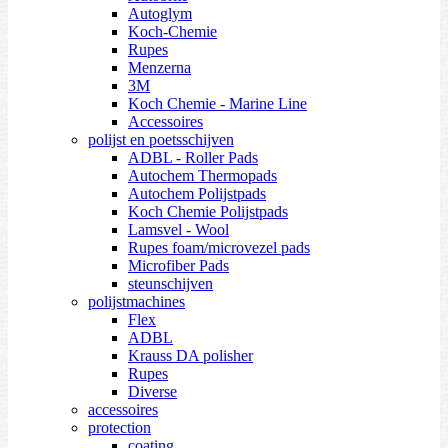
Autoglym
Koch-Chemie
Rupes
Menzerna
3M
Koch Chemie - Marine Line
Accessoires
polijst en poetsschijven
ADBL - Roller Pads
Autochem Thermopads
Autochem Polijstpads
Koch Chemie Polijstpads
Lamsvel - Wool
Rupes foam/microvezel pads
Microfiber Pads
steunschijven
polijstmachines
Flex
ADBL
Krauss DA polisher
Rupes
Diverse
accessoires
protection
coating