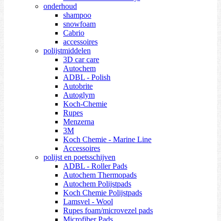
onderhoud
shampoo
snowfoam
Cabrio
accessoires
polijstmiddelen
3D car care
Autochem
ADBL - Polish
Autobrite
Autoglym
Koch-Chemie
Rupes
Menzerna
3M
Koch Chemie - Marine Line
Accessoires
polijst en poetsschijven
ADBL - Roller Pads
Autochem Thermopads
Autochem Polijstpads
Koch Chemie Polijstpads
Lamsvel - Wool
Rupes foam/microvezel pads
Microfiber Pads