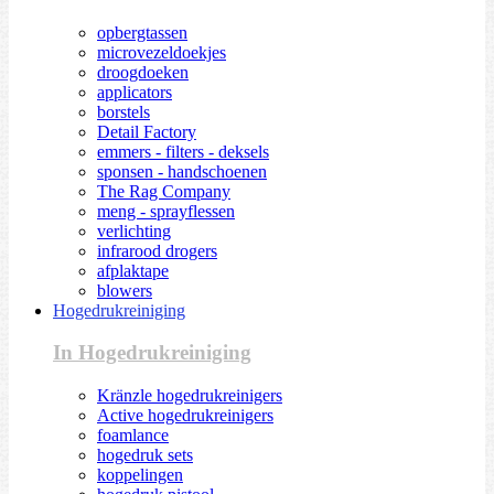
opbergtassen
microvezeldoekjes
droogdoeken
applicators
borstels
Detail Factory
emmers - filters - deksels
sponsen - handschoenen
The Rag Company
meng - sprayflessen
verlichting
infrarood drogers
afplaktape
blowers
Hogedrukreiniging
In Hogedrukreiniging
Kränzle hogedrukreinigers
Active hogedrukreinigers
foamlance
hogedruk sets
koppelingen