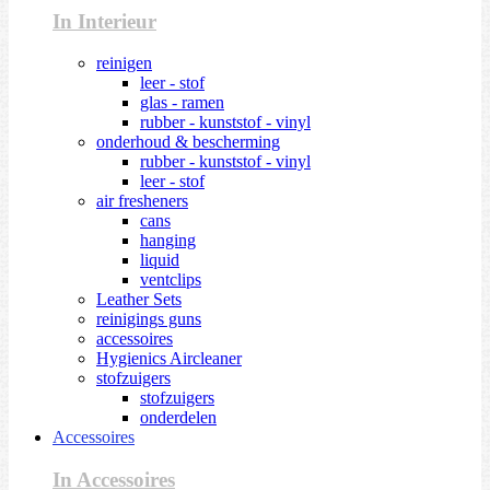
In Interieur
reinigen
leer - stof
glas - ramen
rubber - kunststof - vinyl
onderhoud & bescherming
rubber - kunststof - vinyl
leer - stof
air fresheners
cans
hanging
liquid
ventclips
Leather Sets
reinigings guns
accessoires
Hygienics Aircleaner
stofzuigers
stofzuigers
onderdelen
Accessoires
In Accessoires