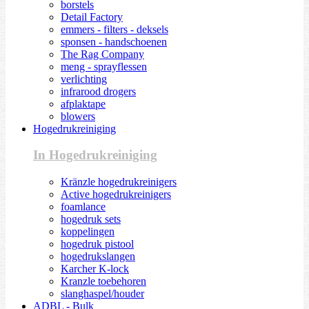
borstels
Detail Factory
emmers - filters - deksels
sponsen - handschoenen
The Rag Company
meng - sprayflessen
verlichting
infrarood drogers
afplaktape
blowers
Hogedrukreiniging
In Hogedrukreiniging
Kränzle hogedrukreinigers
Active hogedrukreinigers
foamlance
hogedruk sets
koppelingen
hogedruk pistool
hogedrukslangen
Karcher K-lock
Kranzle toebehoren
slanghaspel/houder
ADBL - Bulk