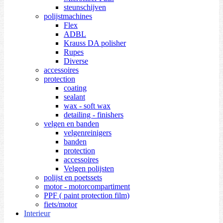
steunschijven
polijstmachines
Flex
ADBL
Krauss DA polisher
Rupes
Diverse
accessoires
protection
coating
sealant
wax - soft wax
detailing - finishers
velgen en banden
velgenreinigers
banden
protection
accessoires
Velgen polijsten
polijst en poetssets
motor - motorcompartiment
PPF ( paint protection film)
fiets/motor
Interieur