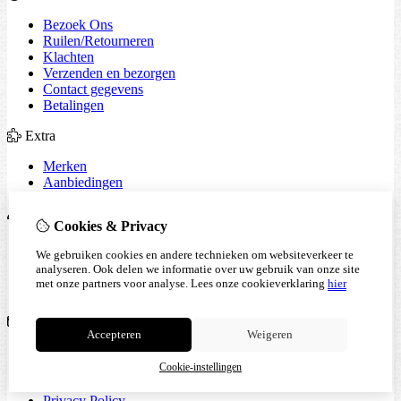
Bezoek Ons
Ruilen/Retourneren
Klachten
Verzenden en bezorgen
Contact gegevens
Betalingen
Extra
Merken
Aanbiedingen
Mijn account
Cookies & Privacy
Inloggen
We gebruiken cookies en andere technieken om websiteverkeer te
Bestelhistorie
analyseren. Ook delen we informatie over uw gebruik van onze site
Verlanglijst
met onze partners voor analyse.
Lees onze cookieverklaring
hier
Nieuwsbrief
Klantenservice
Accepteren
Weigeren
Contact
Retourneren
Cookie-instellingen
Sitemap
Privacy Policy