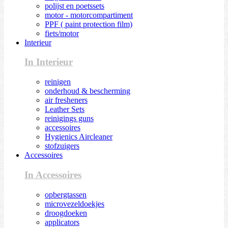
polijst en poetssets
motor - motorcompartiment
PPF ( paint protection film)
fiets/motor
Interieur
In Interieur
reinigen
onderhoud & bescherming
air fresheners
Leather Sets
reinigings guns
accessoires
Hygienics Aircleaner
stofzuigers
Accessoires
In Accessoires
opbergtassen
microvezeldoekjes
droogdoeken
applicators