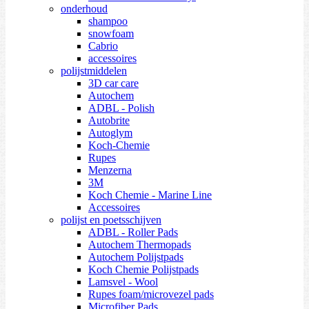
onderhoud
shampoo
snowfoam
Cabrio
accessoires
polijstmiddelen
3D car care
Autochem
ADBL - Polish
Autobrite
Autoglym
Koch-Chemie
Rupes
Menzerna
3M
Koch Chemie - Marine Line
Accessoires
polijst en poetsschijven
ADBL - Roller Pads
Autochem Thermopads
Autochem Polijstpads
Koch Chemie Polijstpads
Lamsvel - Wool
Rupes foam/microvezel pads
Microfiber Pads