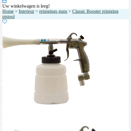
Uw winkelwagen is leeg!
Home
>
Interieur
>
reinigings guns
>
Classic Booster reiniging
pistool