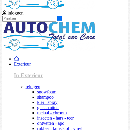
inloggen
Zoeken
Exterieur
In Exterieur
reinigen
snowfoam
shampoo
klei - spray
glas - ruiten
metaal - chroom
insecten - hars - teer
ontvetten - apc
rubber - kunststof - vinyl