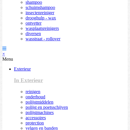
shampoo
schuimshampoo
insectenreiniger
drooghulp - wax
ontvetter
wasplaatsreinigers
diversen
wasstraat - rollover
×
Menu
Exterieur
In Exterieur
reinigen
onderhoud
polijstmiddelen
polijst en poetsschijven
polijstmachines
accessoires
protection
velgen en banden