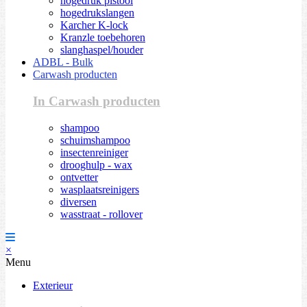
hogedruk pistool
hogedrukslangen
Karcher K-lock
Kranzle toebehoren
slanghaspel/houder
ADBL - Bulk
Carwash producten
In Carwash producten
shampoo
schuimshampoo
insectenreiniger
drooghulp - wax
ontvetter
wasplaatsreinigers
diversen
wasstraat - rollover
×
Menu
Exterieur