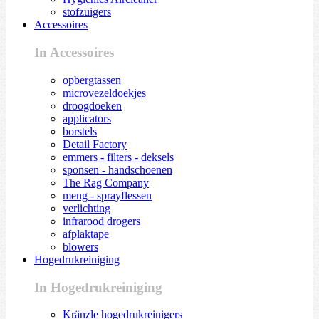
stofzuigers
Accessoires
In Accessoires
opbergtassen
microvezeldoekjes
droogdoeken
applicators
borstels
Detail Factory
emmers - filters - deksels
sponsen - handschoenen
The Rag Company
meng - sprayflessen
verlichting
infrarood drogers
afplaktape
blowers
Hogedrukreiniging
In Hogedrukreiniging
Kränzle hogedrukreinigers