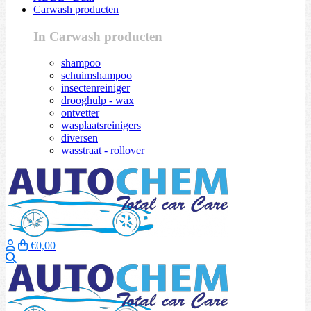
Carwash producten
In Carwash producten
shampoo
schuimshampoo
insectenreiniger
drooghulp - wax
ontvetter
wasplaatsreinigers
diversen
wasstraat - rollover
€0,00
Zoeken