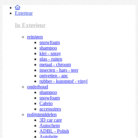
Exterieur
In Exterieur
reinigen
snowfoam
shampoo
klei - spray
glas - ruiten
metaal - chroom
insecten - hars - teer
ontvetten - apc
rubber - kunststof - vinyl
onderhoud
shampoo
snowfoam
Cabrio
accessoires
polijstmiddelen
3D car care
Autochem
ADBL - Polish
Autobrite