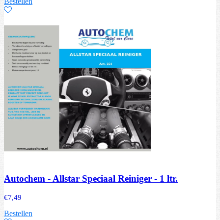
Bestellen
Autochem - Allstar Speciaal Reiniger - 1 ltr.
€
7,49
Bestellen