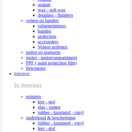
sealant
wax - soft wax
detailing - finishers
velgen en banden
velgenreinigers
banden
protection
accessoires
Velgen polijsten
polijst en poetssets
motor - motorcompartiment
PPF ( paint protection film)
fiets/motor
Interieur
In Interieur
reinigen
leer - stof
glas - ramen
rubber - kunststof - vinyl
onderhoud & bescherming
rubber - kunststof - vinyl
leer - stof