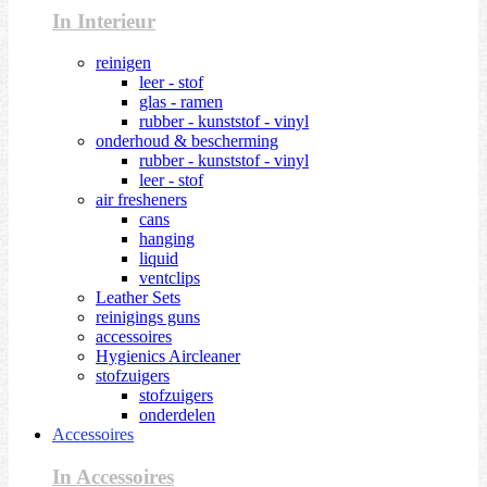
In Interieur
reinigen
leer - stof
glas - ramen
rubber - kunststof - vinyl
onderhoud & bescherming
rubber - kunststof - vinyl
leer - stof
air fresheners
cans
hanging
liquid
ventclips
Leather Sets
reinigings guns
accessoires
Hygienics Aircleaner
stofzuigers
stofzuigers
onderdelen
Accessoires
In Accessoires