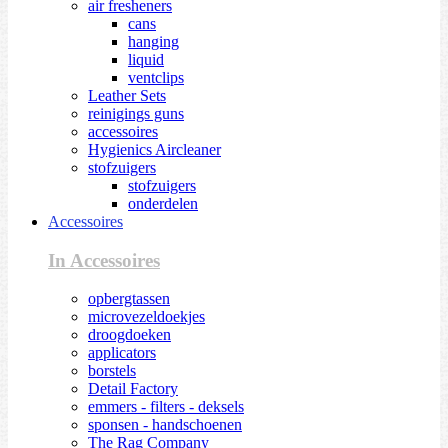
air fresheners
cans
hanging
liquid
ventclips
Leather Sets
reinigings guns
accessoires
Hygienics Aircleaner
stofzuigers
stofzuigers
onderdelen
Accessoires
In Accessoires
opbergtassen
microvezeldoekjes
droogdoeken
applicators
borstels
Detail Factory
emmers - filters - deksels
sponsen - handschoenen
The Rag Company