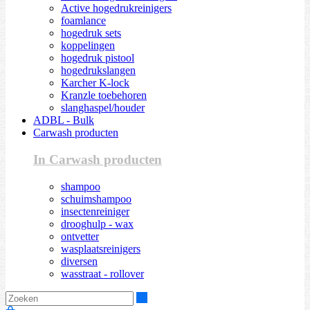
Active hogedrukreinigers
foamlance
hogedruk sets
koppelingen
hogedruk pistool
hogedrukslangen
Karcher K-lock
Kranzle toebehoren
slanghaspel/houder
ADBL - Bulk
Carwash producten
In Carwash producten
shampoo
schuimshampoo
insectenreiniger
drooghulp - wax
ontvetter
wasplaatsreinigers
diversen
wasstraat - rollover
Zoeken