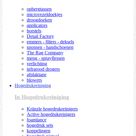
opbergtassen
microvezeldoekjes
droogdoeken
applicators
borstels
Detail Factory
emmers - filters - deksels
sponsen - handschoenen
The Rag Company
meng - sprayflessen
verlichting
infrarood drogers
afplaktape
blowers
Hogedrukreiniging
In Hogedrukreiniging
Kränzle hogedrukreinigers
Active hogedrukreinigers
foamlance
hogedruk sets
koppelingen