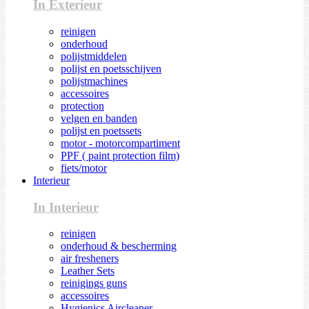
In Exterieur
reinigen
onderhoud
polijstmiddelen
polijst en poetsschijven
polijstmachines
accessoires
protection
velgen en banden
polijst en poetssets
motor - motorcompartiment
PPF ( paint protection film)
fiets/motor
Interieur
In Interieur
reinigen
onderhoud & bescherming
air fresheners
Leather Sets
reinigings guns
accessoires
Hygienics Aircleaner