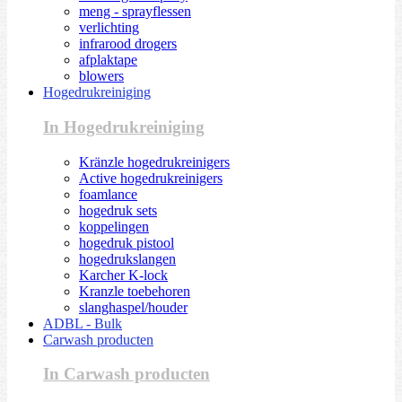
meng - sprayflessen
verlichting
infrarood drogers
afplaktape
blowers
Hogedrukreiniging
In Hogedrukreiniging
Kränzle hogedrukreinigers
Active hogedrukreinigers
foamlance
hogedruk sets
koppelingen
hogedruk pistool
hogedrukslangen
Karcher K-lock
Kranzle toebehoren
slanghaspel/houder
ADBL - Bulk
Carwash producten
In Carwash producten