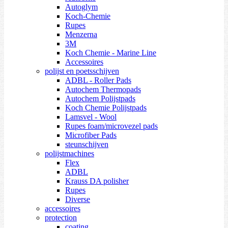
Autoglym
Koch-Chemie
Rupes
Menzerna
3M
Koch Chemie - Marine Line
Accessoires
polijst en poetsschijven
ADBL - Roller Pads
Autochem Thermopads
Autochem Polijstpads
Koch Chemie Polijstpads
Lamsvel - Wool
Rupes foam/microvezel pads
Microfiber Pads
steunschijven
polijstmachines
Flex
ADBL
Krauss DA polisher
Rupes
Diverse
accessoires
protection
coating