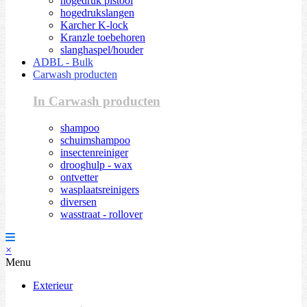
hogedruk pistool
hogedrukslangen
Karcher K-lock
Kranzle toebehoren
slanghaspel/houder
ADBL - Bulk
Carwash producten
In Carwash producten
shampoo
schuimshampoo
insectenreiniger
drooghulp - wax
ontvetter
wasplaatsreinigers
diversen
wasstraat - rollover
×
Menu
Exterieur