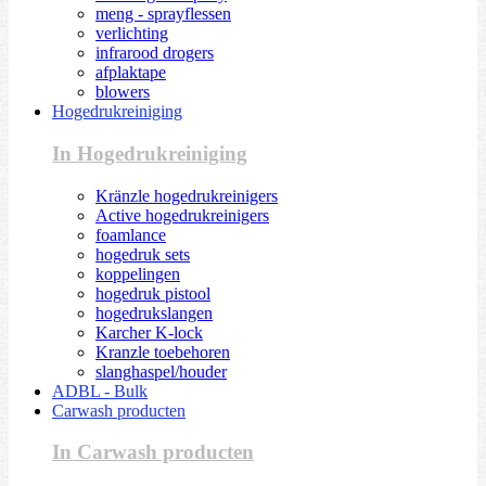
meng - sprayflessen
verlichting
infrarood drogers
afplaktape
blowers
Hogedrukreiniging
In Hogedrukreiniging
Kränzle hogedrukreinigers
Active hogedrukreinigers
foamlance
hogedruk sets
koppelingen
hogedruk pistool
hogedrukslangen
Karcher K-lock
Kranzle toebehoren
slanghaspel/houder
ADBL - Bulk
Carwash producten
In Carwash producten