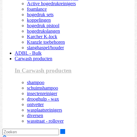
Active hogedrukreinigers
foamlance
hogedruk sets
koppelingen
hogedruk pistool
hogedrukslangen
Karcher K-lock
Kranzle toebehoren
slanghaspel/houder
ADBL - Bulk
Carwash producten
In Carwash producten
shampoo
schuimshampoo
insectenreiniger
drooghulp - wax
ontvetter
wasplaatsreinigers
diversen
wasstraat - rollover
Zoeken