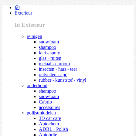
Exterieur
In Exterieur
reinigen
snowfoam
shampoo
klei - spray
glas - ruiten
metaal - chroom
insecten - hars - teer
ontvetten - apc
rubber - kunststof - vinyl
onderhoud
shampoo
snowfoam
Cabrio
accessoires
polijstmiddelen
3D car care
Autochem
ADBL - Polish
Autobrite