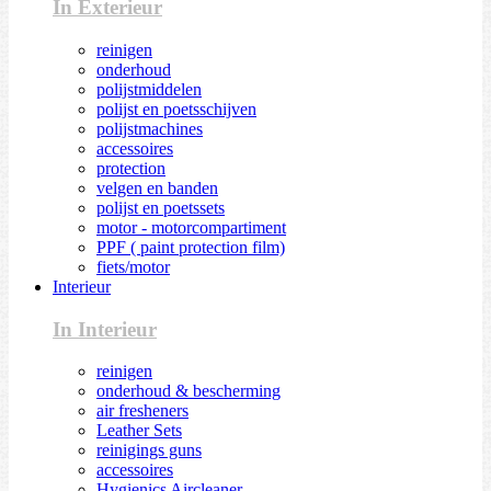
In Exterieur
reinigen
onderhoud
polijstmiddelen
polijst en poetsschijven
polijstmachines
accessoires
protection
velgen en banden
polijst en poetssets
motor - motorcompartiment
PPF ( paint protection film)
fiets/motor
Interieur
In Interieur
reinigen
onderhoud & bescherming
air fresheners
Leather Sets
reinigings guns
accessoires
Hygienics Aircleaner