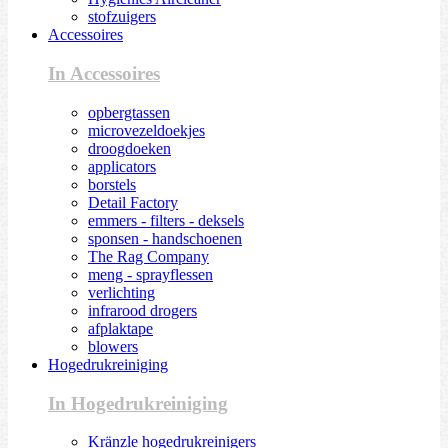
stofzuigers
Accessoires
In Accessoires
opbergtassen
microvezeldoekjes
droogdoeken
applicators
borstels
Detail Factory
emmers - filters - deksels
sponsen - handschoenen
The Rag Company
meng - sprayflessen
verlichting
infrarood drogers
afplaktape
blowers
Hogedrukreiniging
In Hogedrukreiniging
Kränzle hogedrukreinigers