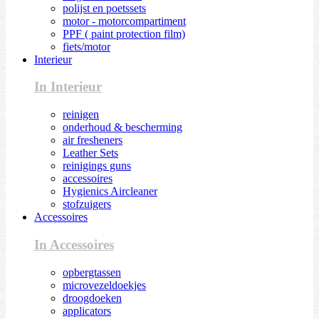
polijst en poetssets
motor - motorcompartiment
PPF ( paint protection film)
fiets/motor
Interieur
In Interieur
reinigen
onderhoud & bescherming
air fresheners
Leather Sets
reinigings guns
accessoires
Hygienics Aircleaner
stofzuigers
Accessoires
In Accessoires
opbergtassen
microvezeldoekjes
droogdoeken
applicators