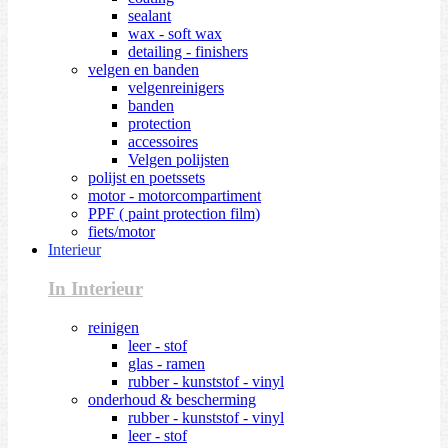
sealant
wax - soft wax
detailing - finishers
velgen en banden
velgenreinigers
banden
protection
accessoires
Velgen polijsten
polijst en poetssets
motor - motorcompartiment
PPF ( paint protection film)
fiets/motor
Interieur
In Interieur
reinigen
leer - stof
glas - ramen
rubber - kunststof - vinyl
onderhoud & bescherming
rubber - kunststof - vinyl
leer - stof