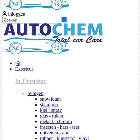
inloggen
Zoeken
Exterieur
In Exterieur
reinigen
snowfoam
shampoo
klei - spray
glas - ruiten
metaal - chroom
insecten - hars - teer
ontvetten - apc
rubber - kunststof - vinyl