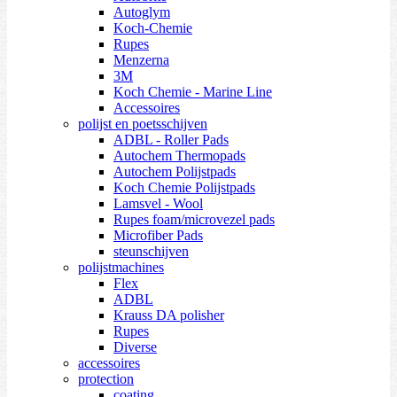
Autoglym
Koch-Chemie
Rupes
Menzerna
3M
Koch Chemie - Marine Line
Accessoires
polijst en poetsschijven
ADBL - Roller Pads
Autochem Thermopads
Autochem Polijstpads
Koch Chemie Polijstpads
Lamsvel - Wool
Rupes foam/microvezel pads
Microfiber Pads
steunschijven
polijstmachines
Flex
ADBL
Krauss DA polisher
Rupes
Diverse
accessoires
protection
coating