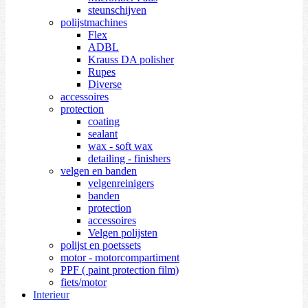
steunschijven
polijstmachines
Flex
ADBL
Krauss DA polisher
Rupes
Diverse
accessoires
protection
coating
sealant
wax - soft wax
detailing - finishers
velgen en banden
velgenreinigers
banden
protection
accessoires
Velgen polijsten
polijst en poetssets
motor - motorcompartiment
PPF ( paint protection film)
fiets/motor
Interieur