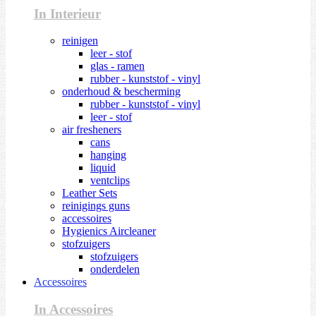
In Interieur
reinigen
leer - stof
glas - ramen
rubber - kunststof - vinyl
onderhoud & bescherming
rubber - kunststof - vinyl
leer - stof
air fresheners
cans
hanging
liquid
ventclips
Leather Sets
reinigings guns
accessoires
Hygienics Aircleaner
stofzuigers
stofzuigers
onderdelen
Accessoires
In Accessoires