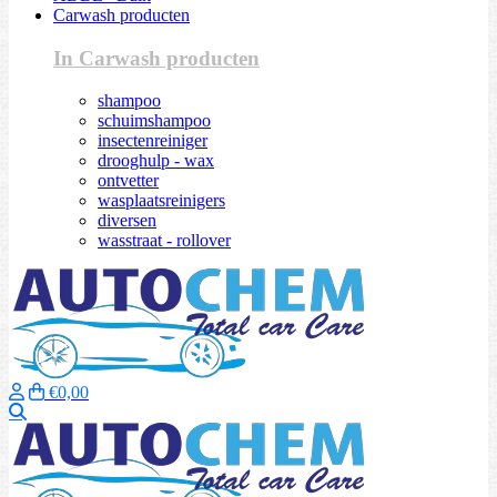
Carwash producten
In Carwash producten
shampoo
schuimshampoo
insectenreiniger
drooghulp - wax
ontvetter
wasplaatsreinigers
diversen
wasstraat - rollover
€0,00
Zoeken