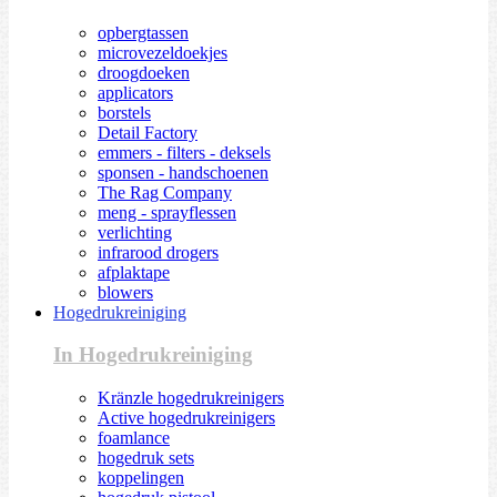
opbergtassen
microvezeldoekjes
droogdoeken
applicators
borstels
Detail Factory
emmers - filters - deksels
sponsen - handschoenen
The Rag Company
meng - sprayflessen
verlichting
infrarood drogers
afplaktape
blowers
Hogedrukreiniging
In Hogedrukreiniging
Kränzle hogedrukreinigers
Active hogedrukreinigers
foamlance
hogedruk sets
koppelingen