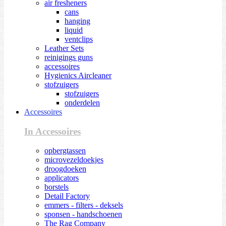
air fresheners
cans
hanging
liquid
ventclips
Leather Sets
reinigings guns
accessoires
Hygienics Aircleaner
stofzuigers
stofzuigers
onderdelen
Accessoires
In Accessoires
opbergtassen
microvezeldoekjes
droogdoeken
applicators
borstels
Detail Factory
emmers - filters - deksels
sponsen - handschoenen
The Rag Company