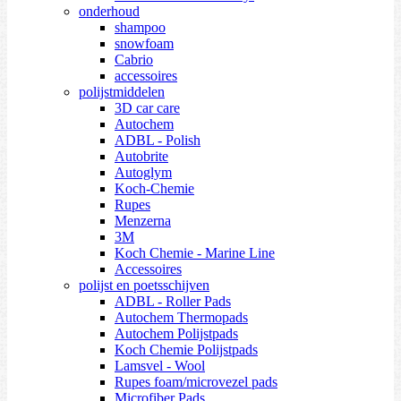
onderhoud
shampoo
snowfoam
Cabrio
accessoires
polijstmiddelen
3D car care
Autochem
ADBL - Polish
Autobrite
Autoglym
Koch-Chemie
Rupes
Menzerna
3M
Koch Chemie - Marine Line
Accessoires
polijst en poetsschijven
ADBL - Roller Pads
Autochem Thermopads
Autochem Polijstpads
Koch Chemie Polijstpads
Lamsvel - Wool
Rupes foam/microvezel pads
Microfiber Pads