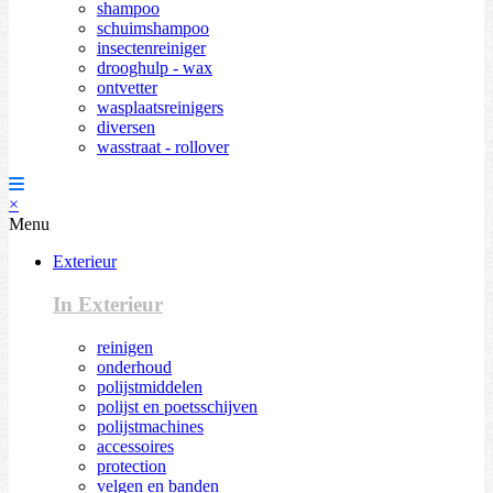
shampoo
schuimshampoo
insectenreiniger
drooghulp - wax
ontvetter
wasplaatsreinigers
diversen
wasstraat - rollover
×
Menu
Exterieur
In Exterieur
reinigen
onderhoud
polijstmiddelen
polijst en poetsschijven
polijstmachines
accessoires
protection
velgen en banden