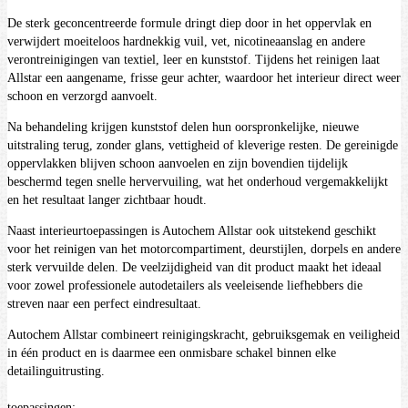
De sterk geconcentreerde formule dringt diep door in het oppervlak en
verwijdert moeiteloos hardnekkig vuil, vet, nicotineaanslag en andere
verontreinigingen van textiel, leer en kunststof. Tijdens het reinigen laat
Allstar een aangename, frisse geur achter, waardoor het interieur direct weer
schoon en verzorgd aanvoelt.
Na behandeling krijgen kunststof delen hun oorspronkelijke, nieuwe
uitstraling terug, zonder glans, vettigheid of kleverige resten. De gereinigde
oppervlakken blijven schoon aanvoelen en zijn bovendien tijdelijk
beschermd tegen snelle hervervuiling, wat het onderhoud vergemakkelijkt
en het resultaat langer zichtbaar houdt.
Naast interieurtoepassingen is Autochem Allstar ook uitstekend geschikt
voor het reinigen van het motorcompartiment, deurstijlen, dorpels en andere
sterk vervuilde delen. De veelzijdigheid van dit product maakt het ideaal
voor zowel professionele autodetailers als veeleisende liefhebbers die
streven naar een perfect eindresultaat.
Autochem Allstar combineert reinigingskracht, gebruiksgemak en veiligheid
in één product en is daarmee een onmisbare schakel binnen elke
detailinguitrusting.
toepassingen;