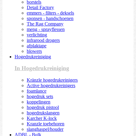
borstels
Detail Factory
emmers - filters - deksels
sponsen - handschoenen
The Rag Company
meng - sprayflessen
verlichting
infrarood drogers
afplaktape
blowers
Hogedrukreiniging
In Hogedrukreiniging
Kränzle hogedrukreinigers
Active hogedrukreinigers
foamlance
hogedruk sets
koppelingen
hogedruk pistool
hogedrukslangen
Karcher K-lock
Kranzle toebehoren
slanghaspel/houder
ADBL - Bulk