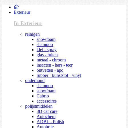
Exterieur
In Exterieur
reinigen
snowfoam
shampoo
klei - spray
glas - ruiten
metaal - chroom
insecten - hars - teer
ontvetten - apc
rubber - kunststof - vinyl
onderhoud
shampoo
snowfoam
Cabrio
accessoires
polijstmiddelen
3D car care
Autochem
ADBL - Polish
Autobrite