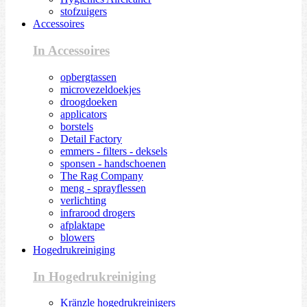
stofzuigers
Accessoires
In Accessoires
opbergtassen
microvezeldoekjes
droogdoeken
applicators
borstels
Detail Factory
emmers - filters - deksels
sponsen - handschoenen
The Rag Company
meng - sprayflessen
verlichting
infrarood drogers
afplaktape
blowers
Hogedrukreiniging
In Hogedrukreiniging
Kränzle hogedrukreinigers