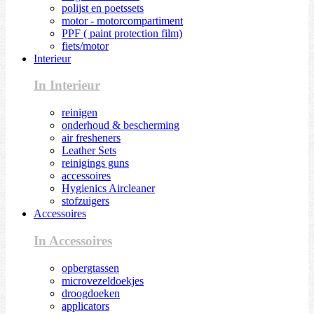
polijst en poetssets
motor - motorcompartiment
PPF ( paint protection film)
fiets/motor
Interieur
In Interieur
reinigen
onderhoud & bescherming
air fresheners
Leather Sets
reinigings guns
accessoires
Hygienics Aircleaner
stofzuigers
Accessoires
In Accessoires
opbergtassen
microvezeldoekjes
droogdoeken
applicators