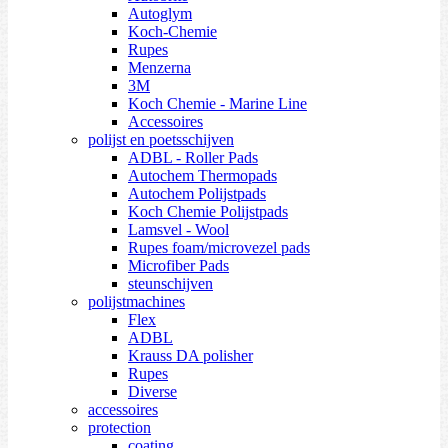
Autoglym
Koch-Chemie
Rupes
Menzerna
3M
Koch Chemie - Marine Line
Accessoires
polijst en poetsschijven
ADBL - Roller Pads
Autochem Thermopads
Autochem Polijstpads
Koch Chemie Polijstpads
Lamsvel - Wool
Rupes foam/microvezel pads
Microfiber Pads
steunschijven
polijstmachines
Flex
ADBL
Krauss DA polisher
Rupes
Diverse
accessoires
protection
coating