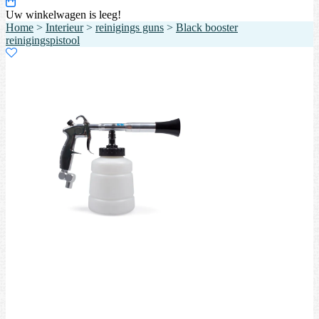
Uw winkelwagen is leeg!
Home
>
Interieur
>
reinigings guns
>
Black booster
reinigingspistool