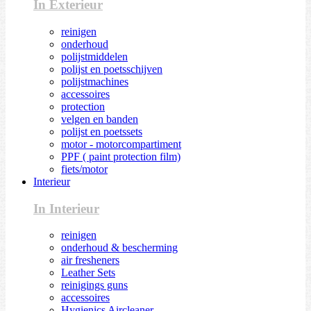
In Exterieur
reinigen
onderhoud
polijstmiddelen
polijst en poetsschijven
polijstmachines
accessoires
protection
velgen en banden
polijst en poetssets
motor - motorcompartiment
PPF ( paint protection film)
fiets/motor
Interieur
In Interieur
reinigen
onderhoud & bescherming
air fresheners
Leather Sets
reinigings guns
accessoires
Hygienics Aircleaner