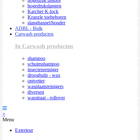
hogedruk pistool
hogedrukslangen
Karcher K-lock
Kranzle toebehoren
slanghaspel/houder
ADBL - Bulk
Carwash producten
In Carwash producten
shampoo
schuimshampoo
insectenreiniger
drooghulp - wax
ontvetter
wasplaatsreinigers
diversen
wasstraat - rollover
×
Menu
Exterieur