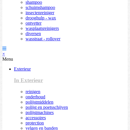
shampoo
schuimshampoo
insectenreiniger
drooghulp - wax
ontvetter
wasplaatsreinigers
diversen
wasstraat - rollover
×
Menu
Exterieur
In Exterieur
reinigen
onderhoud
polijstmiddelen
polijst en poetsschijven
polijstmachines
accessoires
protection
velgen en banden