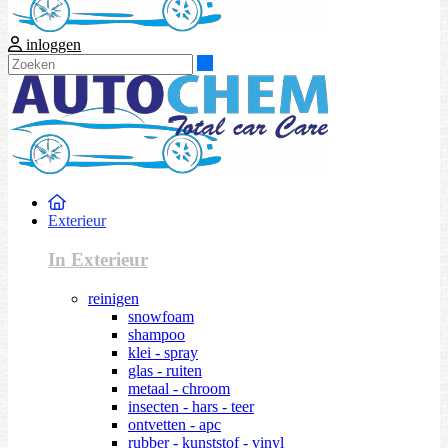
inloggen
Zoeken
Exterieur
In Exterieur
reinigen
snowfoam
shampoo
klei - spray
glas - ruiten
metaal - chroom
insecten - hars - teer
ontvetten - apc
rubber - kunststof - vinyl