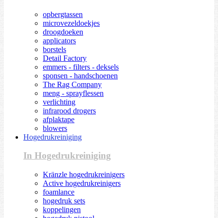
opbergtassen
microvezeldoekjes
droogdoeken
applicators
borstels
Detail Factory
emmers - filters - deksels
sponsen - handschoenen
The Rag Company
meng - sprayflessen
verlichting
infrarood drogers
afplaktape
blowers
Hogedrukreiniging
In Hogedrukreiniging
Kränzle hogedrukreinigers
Active hogedrukreinigers
foamlance
hogedruk sets
koppelingen