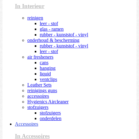
In Interieur
reinigen
leer - stof
glas - ramen
rubber - kunststof - vinyl
onderhoud & bescherming
rubber - kunststof - vinyl
leer - stof
air fresheners
cans
hanging
liquid
ventclips
Leather Sets
reinigings guns
accessoires
Hygienics Aircleaner
stofzuigers
stofzuigers
onderdelen
Accessoires
In Accessoires