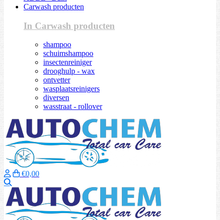
Carwash producten
In Carwash producten
shampoo
schuimshampoo
insectenreiniger
drooghulp - wax
ontvetter
wasplaatsreinigers
diversen
wasstraat - rollover
€0,00
Zoeken