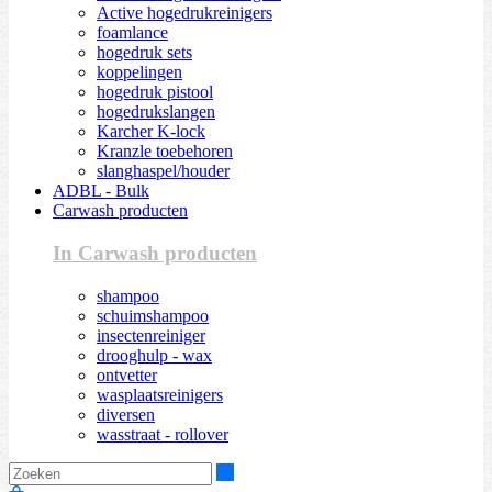
Active hogedrukreinigers
foamlance
hogedruk sets
koppelingen
hogedruk pistool
hogedrukslangen
Karcher K-lock
Kranzle toebehoren
slanghaspel/houder
ADBL - Bulk
Carwash producten
In Carwash producten
shampoo
schuimshampoo
insectenreiniger
drooghulp - wax
ontvetter
wasplaatsreinigers
diversen
wasstraat - rollover
Zoeken