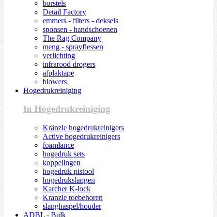
borstels
Detail Factory
emmers - filters - deksels
sponsen - handschoenen
The Rag Company
meng - sprayflessen
verlichting
infrarood drogers
afplaktape
blowers
Hogedrukreiniging
In Hogedrukreiniging
Kränzle hogedrukreinigers
Active hogedrukreinigers
foamlance
hogedruk sets
koppelingen
hogedruk pistool
hogedrukslangen
Karcher K-lock
Kranzle toebehoren
slanghaspel/houder
ADBL - Bulk