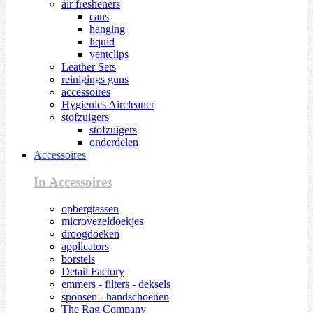
air fresheners
cans
hanging
liquid
ventclips
Leather Sets
reinigings guns
accessoires
Hygienics Aircleaner
stofzuigers
stofzuigers
onderdelen
Accessoires
In Accessoires
opbergtassen
microvezeldoekjes
droogdoeken
applicators
borstels
Detail Factory
emmers - filters - deksels
sponsen - handschoenen
The Rag Company