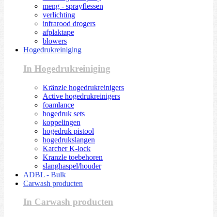
meng - sprayflessen
verlichting
infrarood drogers
afplaktape
blowers
Hogedrukreiniging
In Hogedrukreiniging
Kränzle hogedrukreinigers
Active hogedrukreinigers
foamlance
hogedruk sets
koppelingen
hogedruk pistool
hogedrukslangen
Karcher K-lock
Kranzle toebehoren
slanghaspel/houder
ADBL - Bulk
Carwash producten
In Carwash producten