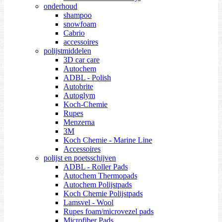
onderhoud
shampoo
snowfoam
Cabrio
accessoires
polijstmiddelen
3D car care
Autochem
ADBL - Polish
Autobrite
Autoglym
Koch-Chemie
Rupes
Menzerna
3M
Koch Chemie - Marine Line
Accessoires
polijst en poetsschijven
ADBL - Roller Pads
Autochem Thermopads
Autochem Polijstpads
Koch Chemie Polijstpads
Lamsvel - Wool
Rupes foam/microvezel pads
Microfiber Pads