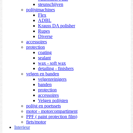
steunschijven
polijstmachines
Flex
ADBL
Krauss DA polisher
Rupes
Diverse
accessoires
protection
coating
sealant
wax - soft wax
detailing - finishers
velgen en banden
velgenreinigers
banden
protection
accessoires
Velgen polijsten
polijst en poetssets
motor - motorcompartiment
PPF ( paint protection film)
fiets/motor
Interieur