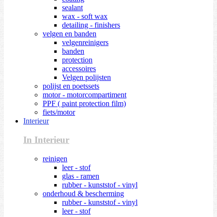
sealant
wax - soft wax
detailing - finishers
velgen en banden
velgenreinigers
banden
protection
accessoires
Velgen polijsten
polijst en poetssets
motor - motorcompartiment
PPF ( paint protection film)
fiets/motor
Interieur
In Interieur
reinigen
leer - stof
glas - ramen
rubber - kunststof - vinyl
onderhoud & bescherming
rubber - kunststof - vinyl
leer - stof