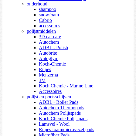
onderhoud
shampoo
snowfoam
Cabrio
accessoires
polijstmiddelen
3D car care
Autochem
ADBL - Polish
Autobrite
Autoglym
Koch-Chemie
Rupes
Menzerna
3M
Koch Chemie - Marine Line
Accessoires
polijst en poetsschijven
ADBL - Roller Pads
Autochem Thermopads
Autochem Polijstpads
Koch Chemie Polijstpads
Lamsvel - Wool
Rupes foam/microvezel pads
Microfiber Pads