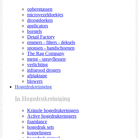
opbergtassen
microvezeldoekjes
droogdoeken
applicators
borstels
Detail Factory
emmers - filters - deksels
sponsen - handschoenen
The Rag Company
meng - sprayflessen
verlichting
infrarood drogers
afplaktape
blowers
Hogedrukreiniging
In Hogedrukreiniging
Kränzle hogedrukreinigers
Active hogedrukreinigers
foamlance
hogedruk sets
koppelingen