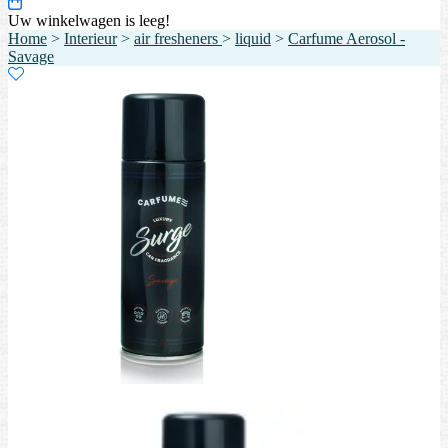
Uw winkelwagen is leeg!
Home
>
Interieur
>
air fresheners
>
liquid
>
Carfume Aerosol -
Savage