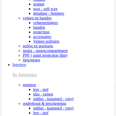
sealant
wax - soft wax
detailing - finishers
velgen en banden
velgenreinigers
banden
protection
accessoires
Velgen polijsten
polijst en poetssets
motor - motorcompartiment
PPF ( paint protection film)
fiets/motor
Interieur
In Interieur
reinigen
leer - stof
glas - ramen
rubber - kunststof - vinyl
onderhoud & bescherming
rubber - kunststof - vinyl
leer - stof