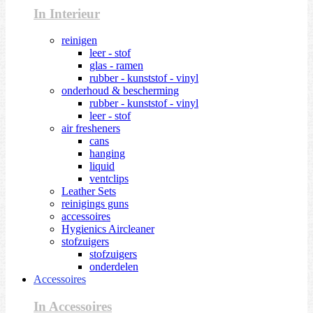
In Interieur
reinigen
leer - stof
glas - ramen
rubber - kunststof - vinyl
onderhoud & bescherming
rubber - kunststof - vinyl
leer - stof
air fresheners
cans
hanging
liquid
ventclips
Leather Sets
reinigings guns
accessoires
Hygienics Aircleaner
stofzuigers
stofzuigers
onderdelen
Accessoires
In Accessoires