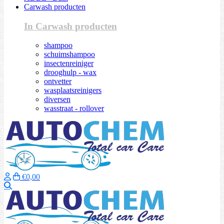
Carwash producten
In Carwash producten
shampoo
schuimshampoo
insectenreiniger
drooghulp - wax
ontvetter
wasplaatsreinigers
diversen
wasstraat - rollover
€0,00
Zoeken