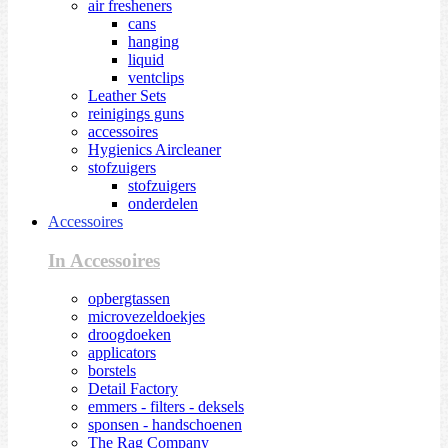
air fresheners
cans
hanging
liquid
ventclips
Leather Sets
reinigings guns
accessoires
Hygienics Aircleaner
stofzuigers
stofzuigers
onderdelen
Accessoires
In Accessoires
opbergtassen
microvezeldoekjes
droogdoeken
applicators
borstels
Detail Factory
emmers - filters - deksels
sponsen - handschoenen
The Rag Company