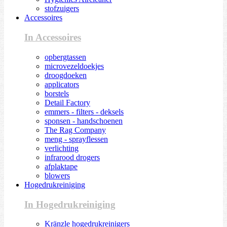
stofzuigers
Accessoires
In Accessoires
opbergtassen
microvezeldoekjes
droogdoeken
applicators
borstels
Detail Factory
emmers - filters - deksels
sponsen - handschoenen
The Rag Company
meng - sprayflessen
verlichting
infrarood drogers
afplaktape
blowers
Hogedrukreiniging
In Hogedrukreiniging
Kränzle hogedrukreinigers