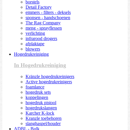
borstels
Detail Factory
emmers - filters - deksels
sponsen - handschoenen
The Rag Company
meng - sprayflessen
verlichting
infrarood drogers
afplaktape
blowers
Hogedrukreiniging
In Hogedrukreiniging
Kränzle hogedrukreinigers
Active hogedrukreinigers
foamlance
hogedruk sets
koppelingen
hogedruk pistool
hogedrukslangen
Karcher K-lock
Kranzle toebehoren
slanghaspel/houder
ADBL - Bulk