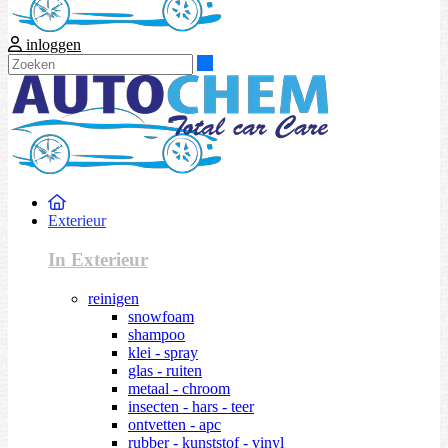
inloggen
Zoeken
Exterieur
In Exterieur
reinigen
snowfoam
shampoo
klei - spray
glas - ruiten
metaal - chroom
insecten - hars - teer
ontvetten - apc
rubber - kunststof - vinyl