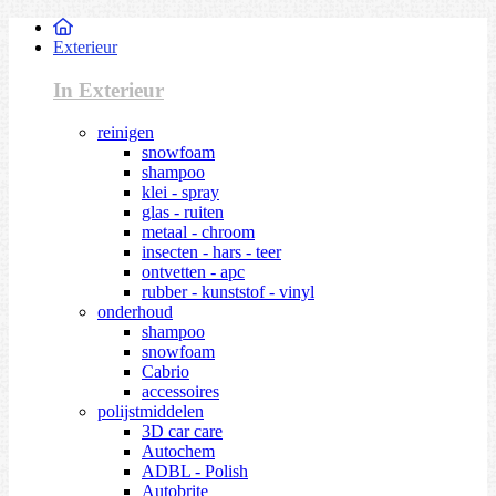
Exterieur
In Exterieur
reinigen
snowfoam
shampoo
klei - spray
glas - ruiten
metaal - chroom
insecten - hars - teer
ontvetten - apc
rubber - kunststof - vinyl
onderhoud
shampoo
snowfoam
Cabrio
accessoires
polijstmiddelen
3D car care
Autochem
ADBL - Polish
Autobrite