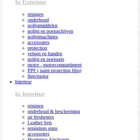
In Exterieur
reinigen
onderhoud
polijstmiddelen
polijst en poetsschijven
polijstmachines
accessoires
protection
velgen en banden
polijst en poetssets
motor - motorcompartiment
PPF ( paint protection film)
fiets/motor
Interieur
In Interieur
reinigen
onderhoud & bescherming
air fresheners
Leather Sets
reinigings guns
accessoires
Hygienics Aircleaner