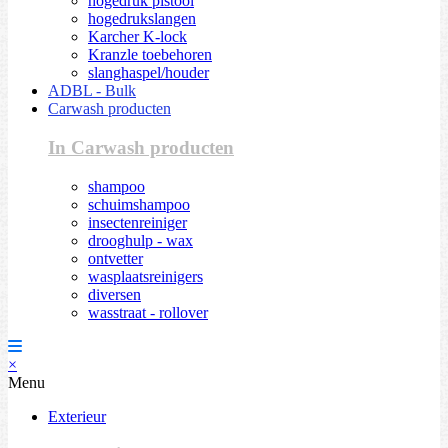
hogedruk pistool
hogedrukslangen
Karcher K-lock
Kranzle toebehoren
slanghaspel/houder
ADBL - Bulk
Carwash producten
In Carwash producten
shampoo
schuimshampoo
insectenreiniger
drooghulp - wax
ontvetter
wasplaatsreinigers
diversen
wasstraat - rollover
×
Menu
Exterieur