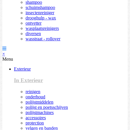
shampoo
schuimshampoo
insectenreiniger
drooghulp - wax
ontvetter
wasplaatsreinigers
diversen
wasstraat - rollover
×
Menu
Exterieur
In Exterieur
reinigen
onderhoud
polijstmiddelen
polijst en poetsschijven
polijstmachines
accessoires
protection
velgen en banden