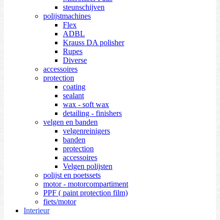
steunschijven
polijstmachines
Flex
ADBL
Krauss DA polisher
Rupes
Diverse
accessoires
protection
coating
sealant
wax - soft wax
detailing - finishers
velgen en banden
velgenreinigers
banden
protection
accessoires
Velgen polijsten
polijst en poetssets
motor - motorcompartiment
PPF ( paint protection film)
fiets/motor
Interieur