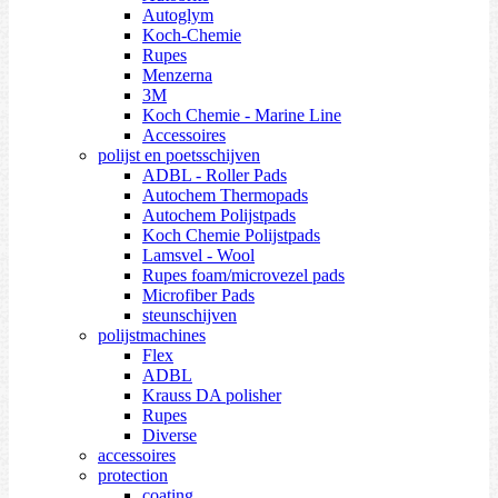
Autoglym
Koch-Chemie
Rupes
Menzerna
3M
Koch Chemie - Marine Line
Accessoires
polijst en poetsschijven
ADBL - Roller Pads
Autochem Thermopads
Autochem Polijstpads
Koch Chemie Polijstpads
Lamsvel - Wool
Rupes foam/microvezel pads
Microfiber Pads
steunschijven
polijstmachines
Flex
ADBL
Krauss DA polisher
Rupes
Diverse
accessoires
protection
coating