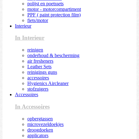
polijst en poetssets
motor - motorcompartiment
PPF ( paint protection film)
fiets/motor
Interieur
In Interieur
reinigen
onderhoud & bescherming
air fresheners
Leather Sets
reinigings guns
accessoires
Hygienics Aircleaner
stofzuigers
Accessoires
In Accessoires
opbergtassen
microvezeldoekjes
droogdoeken
applicators