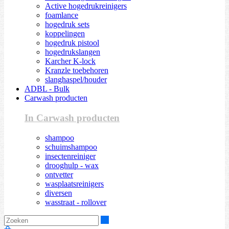
Active hogedrukreinigers
foamlance
hogedruk sets
koppelingen
hogedruk pistool
hogedrukslangen
Karcher K-lock
Kranzle toebehoren
slanghaspel/houder
ADBL - Bulk
Carwash producten
In Carwash producten
shampoo
schuimshampoo
insectenreiniger
drooghulp - wax
ontvetter
wasplaatsreinigers
diversen
wasstraat - rollover
Zoeken