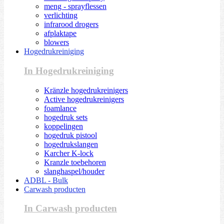
meng - sprayflessen
verlichting
infrarood drogers
afplaktape
blowers
Hogedrukreiniging
In Hogedrukreiniging
Kränzle hogedrukreinigers
Active hogedrukreinigers
foamlance
hogedruk sets
koppelingen
hogedruk pistool
hogedrukslangen
Karcher K-lock
Kranzle toebehoren
slanghaspel/houder
ADBL - Bulk
Carwash producten
In Carwash producten