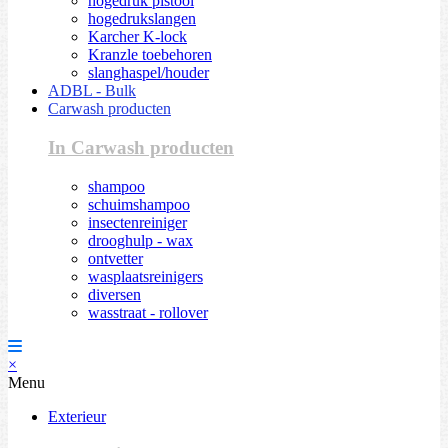
hogedruk pistool
hogedrukslangen
Karcher K-lock
Kranzle toebehoren
slanghaspel/houder
ADBL - Bulk
Carwash producten
In Carwash producten
shampoo
schuimshampoo
insectenreiniger
drooghulp - wax
ontvetter
wasplaatsreinigers
diversen
wasstraat - rollover
×
Menu
Exterieur