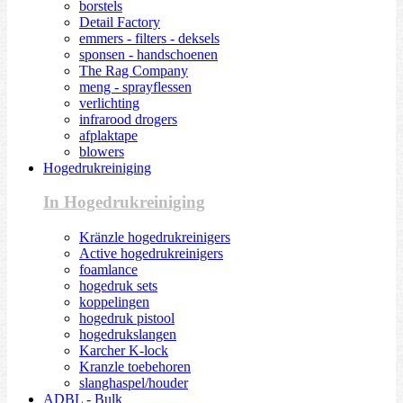
borstels
Detail Factory
emmers - filters - deksels
sponsen - handschoenen
The Rag Company
meng - sprayflessen
verlichting
infrarood drogers
afplaktape
blowers
Hogedrukreiniging
In Hogedrukreiniging
Kränzle hogedrukreinigers
Active hogedrukreinigers
foamlance
hogedruk sets
koppelingen
hogedruk pistool
hogedrukslangen
Karcher K-lock
Kranzle toebehoren
slanghaspel/houder
ADBL - Bulk