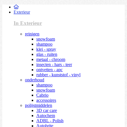
Exterieur
In Exterieur
reinigen
snowfoam
shampoo
klei - spray
glas - ruiten
metaal - chroom
insecten - hars - teer
ontvetten - apc
rubber - kunststof - vinyl
onderhoud
shampoo
snowfoam
Cabrio
accessoires
polijstmiddelen
3D car care
Autochem
ADBL - Polish
Autobrite