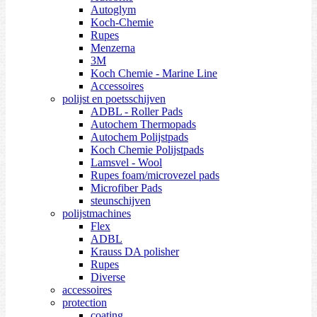
Autoglym
Koch-Chemie
Rupes
Menzerna
3M
Koch Chemie - Marine Line
Accessoires
polijst en poetsschijven
ADBL - Roller Pads
Autochem Thermopads
Autochem Polijstpads
Koch Chemie Polijstpads
Lamsvel - Wool
Rupes foam/microvezel pads
Microfiber Pads
steunschijven
polijstmachines
Flex
ADBL
Krauss DA polisher
Rupes
Diverse
accessoires
protection
coating