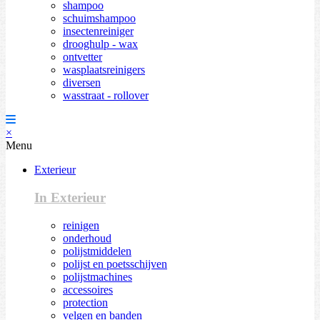
shampoo
schuimshampoo
insectenreiniger
drooghulp - wax
ontvetter
wasplaatsreinigers
diversen
wasstraat - rollover
×
Menu
Exterieur
In Exterieur
reinigen
onderhoud
polijstmiddelen
polijst en poetsschijven
polijstmachines
accessoires
protection
velgen en banden