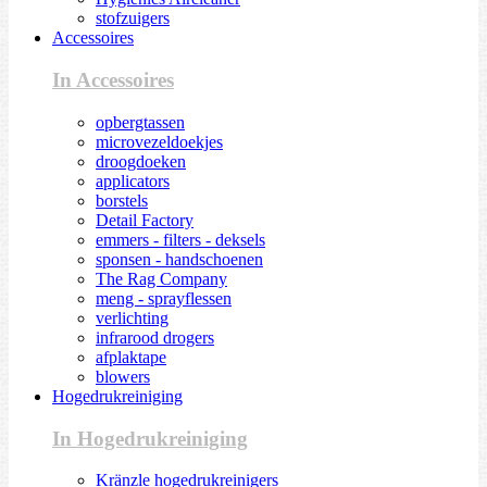
stofzuigers
Accessoires
In Accessoires
opbergtassen
microvezeldoekjes
droogdoeken
applicators
borstels
Detail Factory
emmers - filters - deksels
sponsen - handschoenen
The Rag Company
meng - sprayflessen
verlichting
infrarood drogers
afplaktape
blowers
Hogedrukreiniging
In Hogedrukreiniging
Kränzle hogedrukreinigers