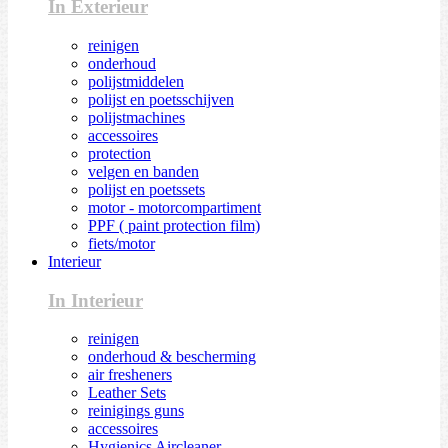
In Exterieur
reinigen
onderhoud
polijstmiddelen
polijst en poetsschijven
polijstmachines
accessoires
protection
velgen en banden
polijst en poetssets
motor - motorcompartiment
PPF ( paint protection film)
fiets/motor
Interieur
In Interieur
reinigen
onderhoud & bescherming
air fresheners
Leather Sets
reinigings guns
accessoires
Hygienics Aircleaner