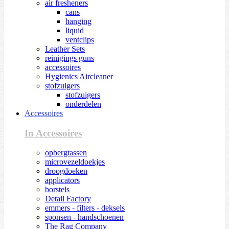
air fresheners
cans
hanging
liquid
ventclips
Leather Sets
reinigings guns
accessoires
Hygienics Aircleaner
stofzuigers
stofzuigers
onderdelen
Accessoires
In Accessoires
opbergtassen
microvezeldoekjes
droogdoeken
applicators
borstels
Detail Factory
emmers - filters - deksels
sponsen - handschoenen
The Rag Company