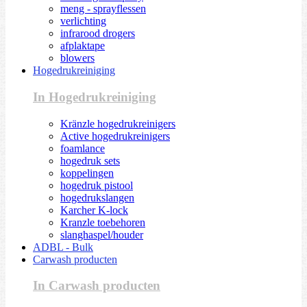
meng - sprayflessen
verlichting
infrarood drogers
afplaktape
blowers
Hogedrukreiniging
In Hogedrukreiniging
Kränzle hogedrukreinigers
Active hogedrukreinigers
foamlance
hogedruk sets
koppelingen
hogedruk pistool
hogedrukslangen
Karcher K-lock
Kranzle toebehoren
slanghaspel/houder
ADBL - Bulk
Carwash producten
In Carwash producten