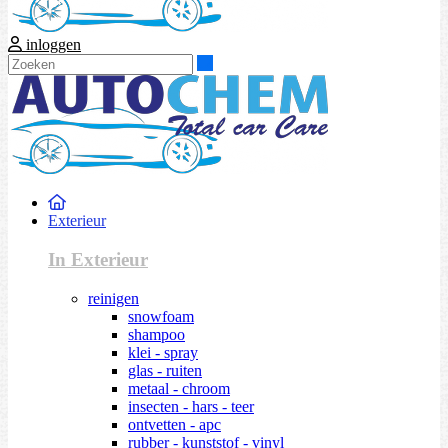
inloggen
Zoeken
Exterieur
In Exterieur
reinigen
snowfoam
shampoo
klei - spray
glas - ruiten
metaal - chroom
insecten - hars - teer
ontvetten - apc
rubber - kunststof - vinyl