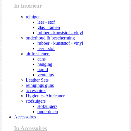
In Interieur
reinigen
leer - stof
glas - ramen
rubber - kunststof - vinyl
onderhoud & bescherming
rubber - kunststof - vinyl
leer - stof
air fresheners
cans
hanging
liquid
ventclips
Leather Sets
reinigings guns
accessoires
Hygienics Aircleaner
stofzuigers
stofzuigers
onderdelen
Accessoires
In Accessoires