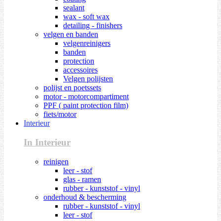
sealant
wax - soft wax
detailing - finishers
velgen en banden
velgenreinigers
banden
protection
accessoires
Velgen polijsten
polijst en poetssets
motor - motorcompartiment
PPF ( paint protection film)
fiets/motor
Interieur
In Interieur
reinigen
leer - stof
glas - ramen
rubber - kunststof - vinyl
onderhoud & bescherming
rubber - kunststof - vinyl
leer - stof