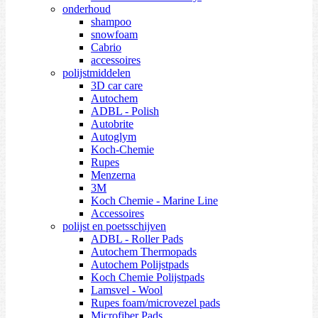
onderhoud
shampoo
snowfoam
Cabrio
accessoires
polijstmiddelen
3D car care
Autochem
ADBL - Polish
Autobrite
Autoglym
Koch-Chemie
Rupes
Menzerna
3M
Koch Chemie - Marine Line
Accessoires
polijst en poetsschijven
ADBL - Roller Pads
Autochem Thermopads
Autochem Polijstpads
Koch Chemie Polijstpads
Lamsvel - Wool
Rupes foam/microvezel pads
Microfiber Pads