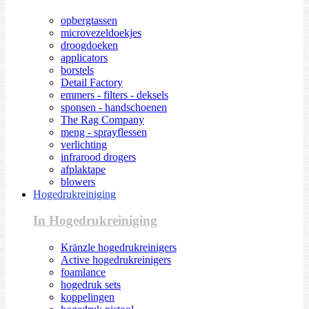
opbergtassen
microvezeldoekjes
droogdoeken
applicators
borstels
Detail Factory
emmers - filters - deksels
sponsen - handschoenen
The Rag Company
meng - sprayflessen
verlichting
infrarood drogers
afplaktape
blowers
Hogedrukreiniging
In Hogedrukreiniging
Kränzle hogedrukreinigers
Active hogedrukreinigers
foamlance
hogedruk sets
koppelingen