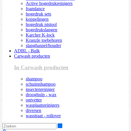
Active hogedrukreinigers
foamlance
hogedruk sets
koppelingen
hogedruk pistool
hogedrukslangen
Karcher K-lock
Kranzle toebehoren
slanghaspel/houder
ADBL - Bulk
Carwash producten
In Carwash producten
shampoo
schuimshampoo
insectenreiniger
drooghulp - wax
ontvetter
wasplaatsreinigers
diversen
wasstraat - rollover
Zoeken