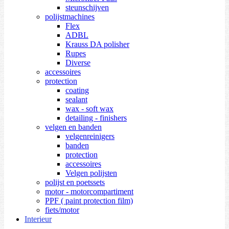
steunschijven
polijstmachines
Flex
ADBL
Krauss DA polisher
Rupes
Diverse
accessoires
protection
coating
sealant
wax - soft wax
detailing - finishers
velgen en banden
velgenreinigers
banden
protection
accessoires
Velgen polijsten
polijst en poetssets
motor - motorcompartiment
PPF ( paint protection film)
fiets/motor
Interieur