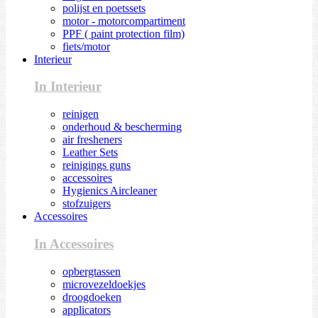
polijst en poetssets
motor - motorcompartiment
PPF ( paint protection film)
fiets/motor
Interieur
In Interieur
reinigen
onderhoud & bescherming
air fresheners
Leather Sets
reinigings guns
accessoires
Hygienics Aircleaner
stofzuigers
Accessoires
In Accessoires
opbergtassen
microvezeldoekjes
droogdoeken
applicators