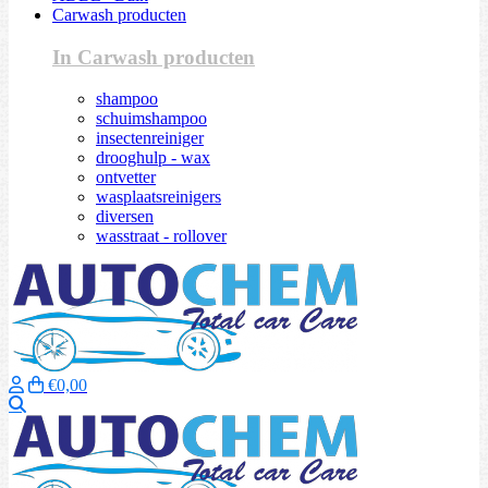
Carwash producten
In Carwash producten
shampoo
schuimshampoo
insectenreiniger
drooghulp - wax
ontvetter
wasplaatsreinigers
diversen
wasstraat - rollover
€0,00
Zoeken