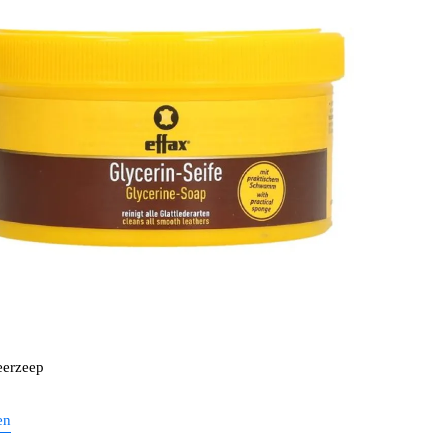
eerzeep
en