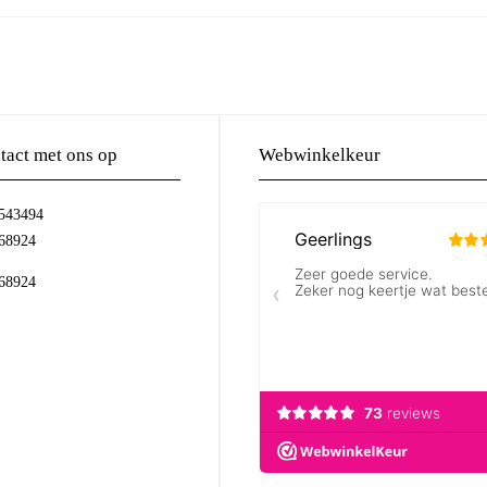
act met ons op
Webwinkelkeur
-543494
68924
68924