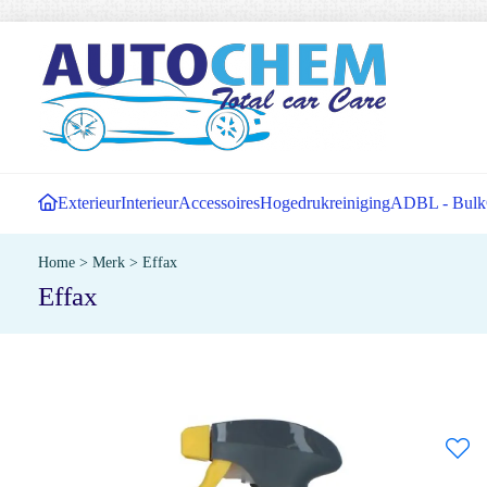
Exterieur
Interieur
Accessoires
Hogedrukreiniging
ADBL - Bulk
Home
>
Merk
>
Effax
Effax