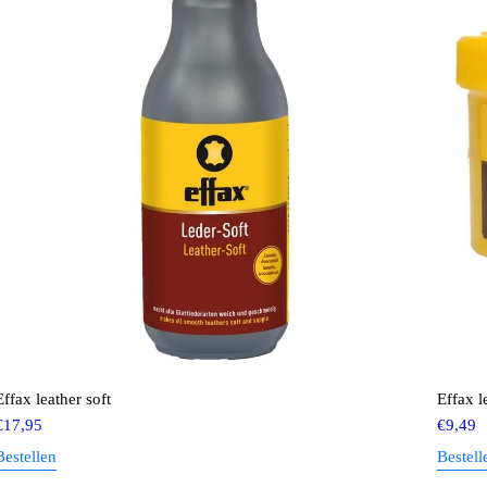
Effax leather soft
Effax l
€
17,95
€
9,49
Bestellen
Bestell