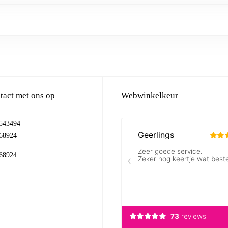
act met ons op
Webwinkelkeur
-543494
68924
68924