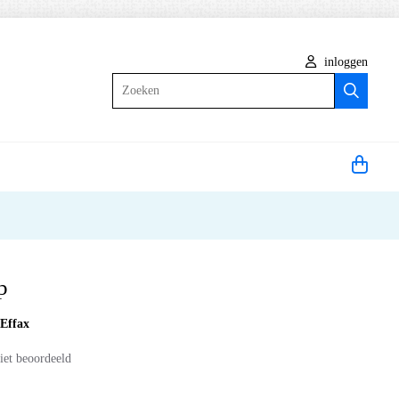
inloggen
Zoeken
p
:
Effax
iet beoordeeld