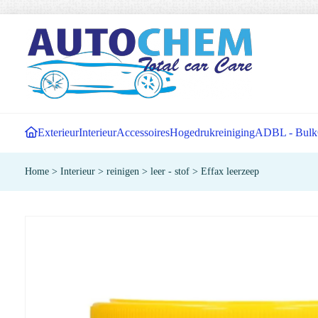
Exterieur
Interieur
Accessoires
Hogedrukreiniging
ADBL - Bulk
Home
>
Interieur
>
reinigen
>
leer - stof
>
Effax leerzeep