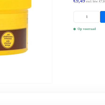
€9,49
excl. btw:
€7,8
Op voorraad