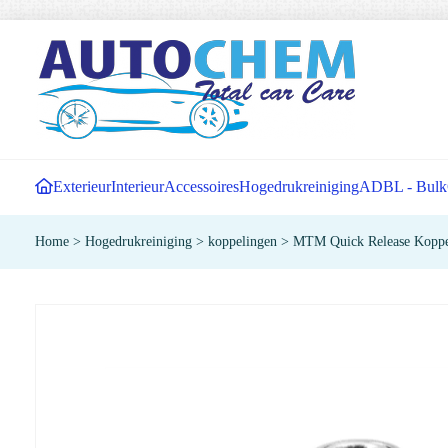
Exterieur
Interieur
Accessoires
Hogedrukreiniging
ADBL - Bulk
Home
>
Hogedrukreiniging
>
koppelingen
>
MTM Quick Release Koppe