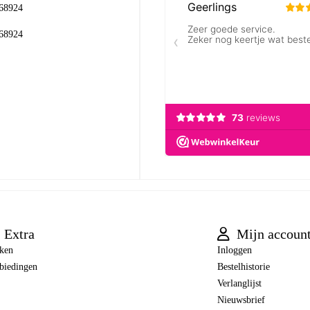
68924
68924
Extra
Mijn accoun
ken
Inloggen
biedingen
Bestelhistorie
Verlanglijst
Nieuwsbrief