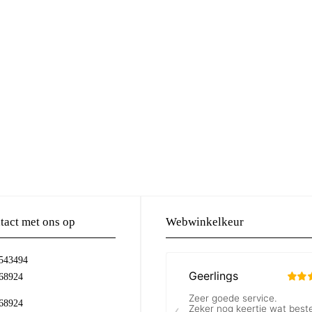
act met ons op
Webwinkelkeur
-543494
68924
68924