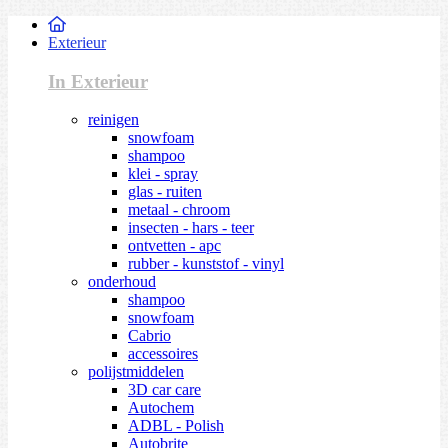
Exterieur
In Exterieur
reinigen
snowfoam
shampoo
klei - spray
glas - ruiten
metaal - chroom
insecten - hars - teer
ontvetten - apc
rubber - kunststof - vinyl
onderhoud
shampoo
snowfoam
Cabrio
accessoires
polijstmiddelen
3D car care
Autochem
ADBL - Polish
Autobrite