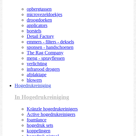
opbergtassen
microvezeldoekjes
droogdoeken
applicators
borstels
Detail Factory
emmers - filters - deksels
sponsen - handschoenen
The Rag Company
meng - sprayflessen
verlichting
infrarood drogers
afplaktape
blowers
Hogedrukreiniging
In Hogedrukreiniging
Kränzle hogedrukreinigers
Active hogedrukreinigers
foamlance
hogedruk sets
koppelingen