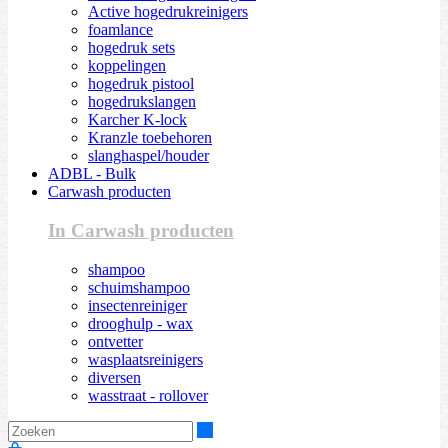
Active hogedrukreinigers
foamlance
hogedruk sets
koppelingen
hogedruk pistool
hogedrukslangen
Karcher K-lock
Kranzle toebehoren
slanghaspel/houder
ADBL - Bulk
Carwash producten
In Carwash producten
shampoo
schuimshampoo
insectenreiniger
drooghulp - wax
ontvetter
wasplaatsreinigers
diversen
wasstraat - rollover
Zoeken