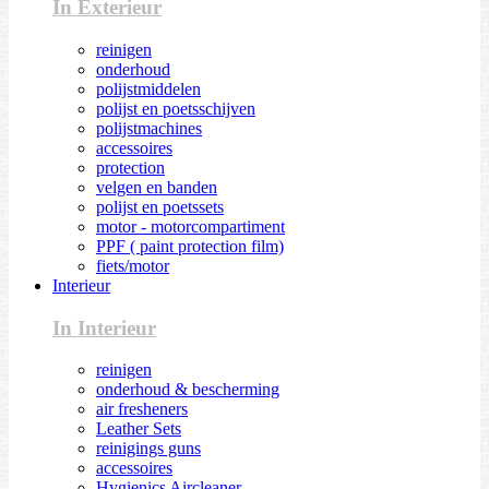
In Exterieur
reinigen
onderhoud
polijstmiddelen
polijst en poetsschijven
polijstmachines
accessoires
protection
velgen en banden
polijst en poetssets
motor - motorcompartiment
PPF ( paint protection film)
fiets/motor
Interieur
In Interieur
reinigen
onderhoud & bescherming
air fresheners
Leather Sets
reinigings guns
accessoires
Hygienics Aircleaner