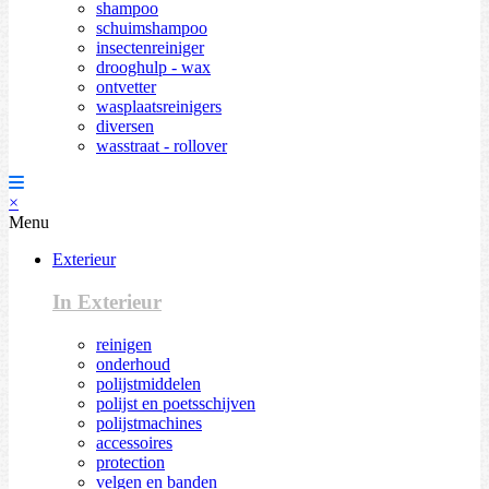
shampoo
schuimshampoo
insectenreiniger
drooghulp - wax
ontvetter
wasplaatsreinigers
diversen
wasstraat - rollover
×
Menu
Exterieur
In Exterieur
reinigen
onderhoud
polijstmiddelen
polijst en poetsschijven
polijstmachines
accessoires
protection
velgen en banden