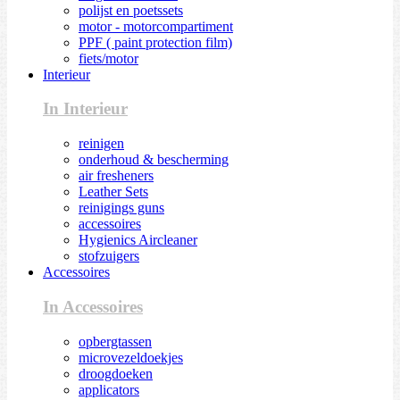
polijst en poetssets
motor - motorcompartiment
PPF ( paint protection film)
fiets/motor
Interieur
In Interieur
reinigen
onderhoud & bescherming
air fresheners
Leather Sets
reinigings guns
accessoires
Hygienics Aircleaner
stofzuigers
Accessoires
In Accessoires
opbergtassen
microvezeldoekjes
droogdoeken
applicators