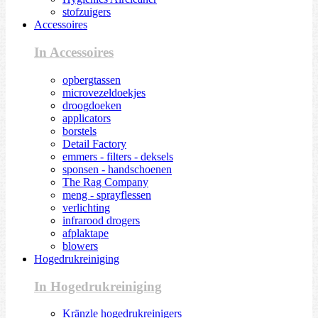
stofzuigers
Accessoires
In Accessoires
opbergtassen
microvezeldoekjes
droogdoeken
applicators
borstels
Detail Factory
emmers - filters - deksels
sponsen - handschoenen
The Rag Company
meng - sprayflessen
verlichting
infrarood drogers
afplaktape
blowers
Hogedrukreiniging
In Hogedrukreiniging
Kränzle hogedrukreinigers