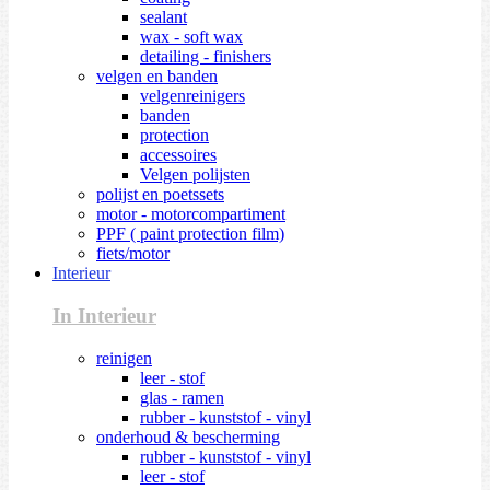
sealant
wax - soft wax
detailing - finishers
velgen en banden
velgenreinigers
banden
protection
accessoires
Velgen polijsten
polijst en poetssets
motor - motorcompartiment
PPF ( paint protection film)
fiets/motor
Interieur
In Interieur
reinigen
leer - stof
glas - ramen
rubber - kunststof - vinyl
onderhoud & bescherming
rubber - kunststof - vinyl
leer - stof