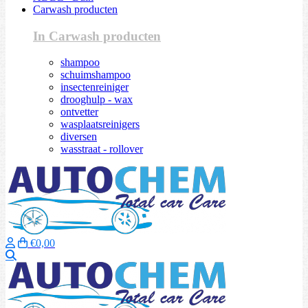
Carwash producten
In Carwash producten
shampoo
schuimshampoo
insectenreiniger
drooghulp - wax
ontvetter
wasplaatsreinigers
diversen
wasstraat - rollover
€0,00
Zoeken