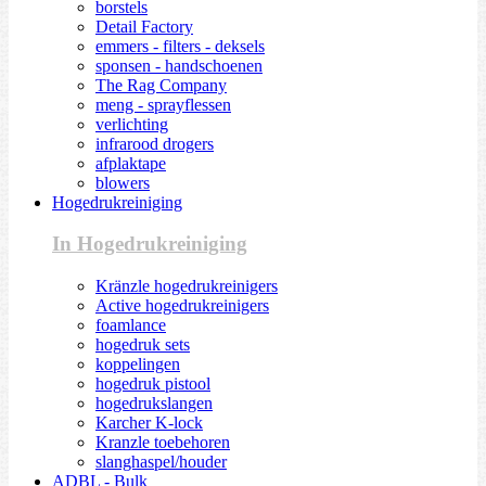
borstels
Detail Factory
emmers - filters - deksels
sponsen - handschoenen
The Rag Company
meng - sprayflessen
verlichting
infrarood drogers
afplaktape
blowers
Hogedrukreiniging
In Hogedrukreiniging
Kränzle hogedrukreinigers
Active hogedrukreinigers
foamlance
hogedruk sets
koppelingen
hogedruk pistool
hogedrukslangen
Karcher K-lock
Kranzle toebehoren
slanghaspel/houder
ADBL - Bulk