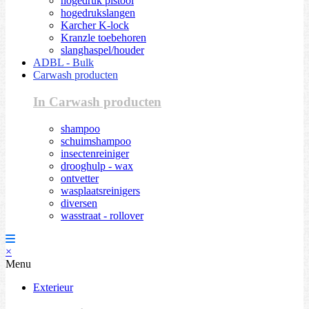
hogedruk pistool
hogedrukslangen
Karcher K-lock
Kranzle toebehoren
slanghaspel/houder
ADBL - Bulk
Carwash producten
In Carwash producten
shampoo
schuimshampoo
insectenreiniger
drooghulp - wax
ontvetter
wasplaatsreinigers
diversen
wasstraat - rollover
×
Menu
Exterieur