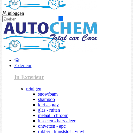
inloggen
Zoeken
Exterieur
In Exterieur
reinigen
snowfoam
shampoo
klei - spray
glas - ruiten
metaal - chroom
insecten - hars - teer
ontvetten - apc
rubber - kunststof - vinyl