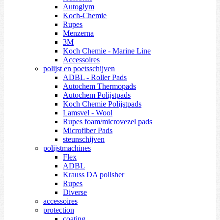
Autoglym
Koch-Chemie
Rupes
Menzerna
3M
Koch Chemie - Marine Line
Accessoires
polijst en poetsschijven
ADBL - Roller Pads
Autochem Thermopads
Autochem Polijstpads
Koch Chemie Polijstpads
Lamsvel - Wool
Rupes foam/microvezel pads
Microfiber Pads
steunschijven
polijstmachines
Flex
ADBL
Krauss DA polisher
Rupes
Diverse
accessoires
protection
coating