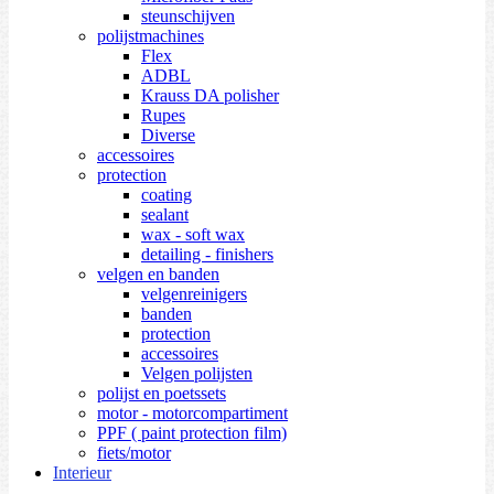
steunschijven
polijstmachines
Flex
ADBL
Krauss DA polisher
Rupes
Diverse
accessoires
protection
coating
sealant
wax - soft wax
detailing - finishers
velgen en banden
velgenreinigers
banden
protection
accessoires
Velgen polijsten
polijst en poetssets
motor - motorcompartiment
PPF ( paint protection film)
fiets/motor
Interieur