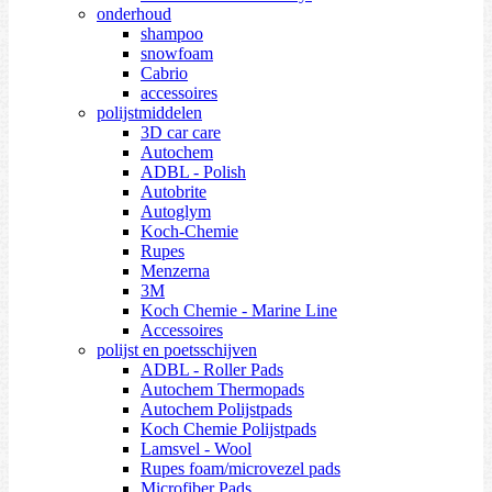
onderhoud
shampoo
snowfoam
Cabrio
accessoires
polijstmiddelen
3D car care
Autochem
ADBL - Polish
Autobrite
Autoglym
Koch-Chemie
Rupes
Menzerna
3M
Koch Chemie - Marine Line
Accessoires
polijst en poetsschijven
ADBL - Roller Pads
Autochem Thermopads
Autochem Polijstpads
Koch Chemie Polijstpads
Lamsvel - Wool
Rupes foam/microvezel pads
Microfiber Pads