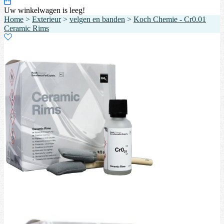
Uw winkelwagen is leeg!
Home
>
Exterieur
>
velgen en banden
>
Koch Chemie - Cr0.01
Ceramic Rims