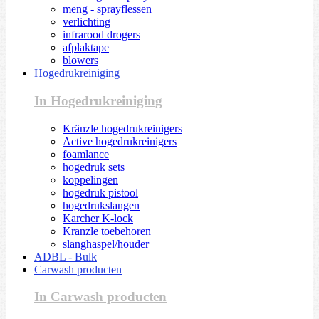
meng - sprayflessen
verlichting
infrarood drogers
afplaktape
blowers
Hogedrukreiniging
In Hogedrukreiniging
Kränzle hogedrukreinigers
Active hogedrukreinigers
foamlance
hogedruk sets
koppelingen
hogedruk pistool
hogedrukslangen
Karcher K-lock
Kranzle toebehoren
slanghaspel/houder
ADBL - Bulk
Carwash producten
In Carwash producten