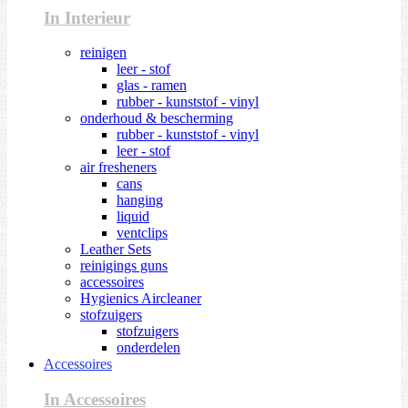
In Interieur
reinigen
leer - stof
glas - ramen
rubber - kunststof - vinyl
onderhoud & bescherming
rubber - kunststof - vinyl
leer - stof
air fresheners
cans
hanging
liquid
ventclips
Leather Sets
reinigings guns
accessoires
Hygienics Aircleaner
stofzuigers
stofzuigers
onderdelen
Accessoires
In Accessoires