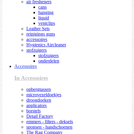
air fresheners
cans
hanging
liquid
ventclips
Leather Sets
reinigings guns
accessoires
Hygienics Aircleaner
stofzuigers
stofzuigers
onderdelen
Accessoires
In Accessoires
opbergtassen
microvezeldoekjes
droogdoeken
applicators
borstels
Detail Factory
emmers - filters - deksels
sponsen - handschoenen
The Rag Company