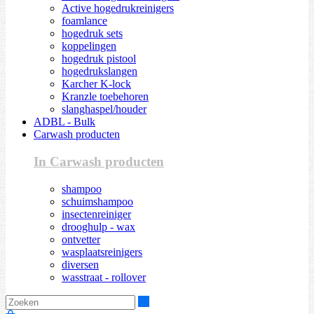
Active hogedrukreinigers
foamlance
hogedruk sets
koppelingen
hogedruk pistool
hogedrukslangen
Karcher K-lock
Kranzle toebehoren
slanghaspel/houder
ADBL - Bulk
Carwash producten
In Carwash producten
shampoo
schuimshampoo
insectenreiniger
drooghulp - wax
ontvetter
wasplaatsreinigers
diversen
wasstraat - rollover
Zoeken