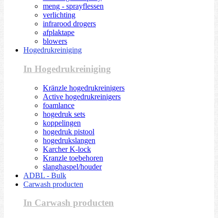
meng - sprayflessen
verlichting
infrarood drogers
afplaktape
blowers
Hogedrukreiniging
In Hogedrukreiniging
Kränzle hogedrukreinigers
Active hogedrukreinigers
foamlance
hogedruk sets
koppelingen
hogedruk pistool
hogedrukslangen
Karcher K-lock
Kranzle toebehoren
slanghaspel/houder
ADBL - Bulk
Carwash producten
In Carwash producten