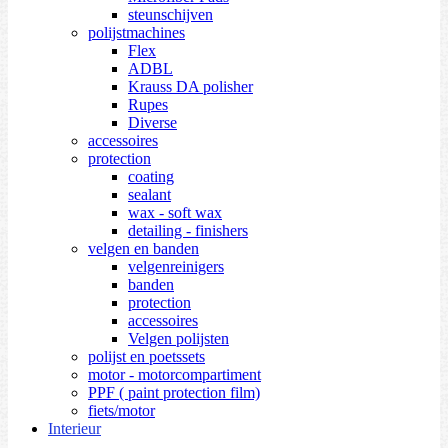
steunschijven
polijstmachines
Flex
ADBL
Krauss DA polisher
Rupes
Diverse
accessoires
protection
coating
sealant
wax - soft wax
detailing - finishers
velgen en banden
velgenreinigers
banden
protection
accessoires
Velgen polijsten
polijst en poetssets
motor - motorcompartiment
PPF ( paint protection film)
fiets/motor
Interieur