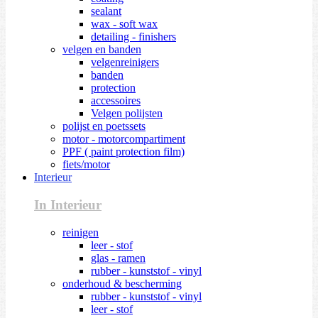
sealant
wax - soft wax
detailing - finishers
velgen en banden
velgenreinigers
banden
protection
accessoires
Velgen polijsten
polijst en poetssets
motor - motorcompartiment
PPF ( paint protection film)
fiets/motor
Interieur
In Interieur
reinigen
leer - stof
glas - ramen
rubber - kunststof - vinyl
onderhoud & bescherming
rubber - kunststof - vinyl
leer - stof