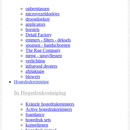
opbergtassen
microvezeldoekjes
droogdoeken
applicators
borstels
Detail Factory
emmers - filters - deksels
sponsen - handschoenen
The Rag Company
meng - sprayflessen
verlichting
infrarood drogers
afplaktape
blowers
Hogedrukreiniging
In Hogedrukreiniging
Kränzle hogedrukreinigers
Active hogedrukreinigers
foamlance
hogedruk sets
koppelingen