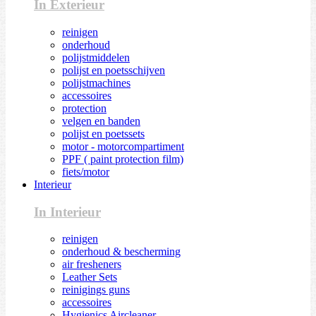
In Exterieur
reinigen
onderhoud
polijstmiddelen
polijst en poetsschijven
polijstmachines
accessoires
protection
velgen en banden
polijst en poetssets
motor - motorcompartiment
PPF ( paint protection film)
fiets/motor
Interieur
In Interieur
reinigen
onderhoud & bescherming
air fresheners
Leather Sets
reinigings guns
accessoires
Hygienics Aircleaner