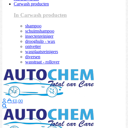
Carwash producten
In Carwash producten
shampoo
schuimshampoo
insectenreiniger
drooghulp - wax
ontvetter
wasplaatsreinigers
diversen
wasstraat - rollover
€0,00
Zoeken