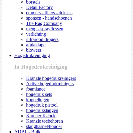
borstels
Detail Factory
emmers - filters - deksels
sponsen - handschoenen
The Rag Company
meng - sprayflessen
verlichting
infrarood drogers
afplaktape
blowers
Hogedrukreiniging
In Hogedrukreiniging
Kränzle hogedrukreinigers
Active hogedrukreinigers
foamlance
hogedruk sets
koppelingen
hogedruk pistool
hogedrukslangen
Karcher K-lock
Kranzle toebehoren
slanghaspel/houder
ADBL - Bulk