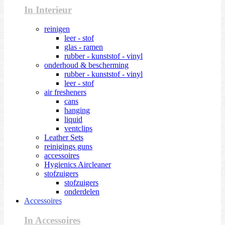
In Interieur
reinigen
leer - stof
glas - ramen
rubber - kunststof - vinyl
onderhoud & bescherming
rubber - kunststof - vinyl
leer - stof
air fresheners
cans
hanging
liquid
ventclips
Leather Sets
reinigings guns
accessoires
Hygienics Aircleaner
stofzuigers
stofzuigers
onderdelen
Accessoires
In Accessoires