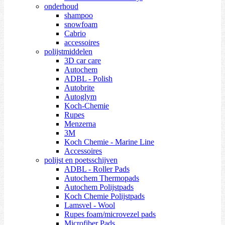
onderhoud
shampoo
snowfoam
Cabrio
accessoires
polijstmiddelen
3D car care
Autochem
ADBL - Polish
Autobrite
Autoglym
Koch-Chemie
Rupes
Menzerna
3M
Koch Chemie - Marine Line
Accessoires
polijst en poetsschijven
ADBL - Roller Pads
Autochem Thermopads
Autochem Polijstpads
Koch Chemie Polijstpads
Lamsvel - Wool
Rupes foam/microvezel pads
Microfiber Pads