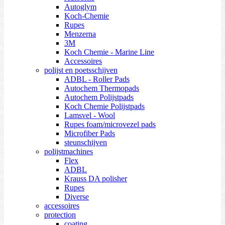
Autoglym
Koch-Chemie
Rupes
Menzerna
3M
Koch Chemie - Marine Line
Accessoires
polijst en poetsschijven
ADBL - Roller Pads
Autochem Thermopads
Autochem Polijstpads
Koch Chemie Polijstpads
Lamsvel - Wool
Rupes foam/microvezel pads
Microfiber Pads
steunschijven
polijstmachines
Flex
ADBL
Krauss DA polisher
Rupes
Diverse
accessoires
protection
coating