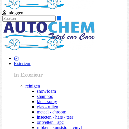
inloggen
Zoeken
Exterieur
In Exterieur
reinigen
snowfoam
shampoo
klei - spray
glas - ruiten
metaal - chroom
insecten - hars - teer
ontvetten - apc
rubber - kunststof - vinyl