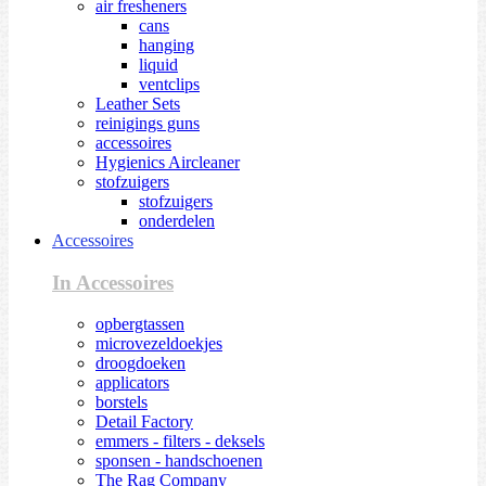
air fresheners
cans
hanging
liquid
ventclips
Leather Sets
reinigings guns
accessoires
Hygienics Aircleaner
stofzuigers
stofzuigers
onderdelen
Accessoires
In Accessoires
opbergtassen
microvezeldoekjes
droogdoeken
applicators
borstels
Detail Factory
emmers - filters - deksels
sponsen - handschoenen
The Rag Company