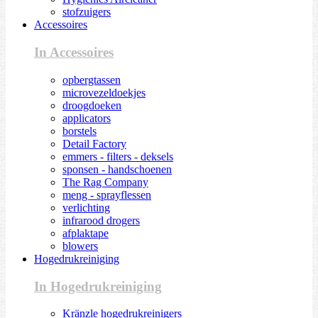
stofzuigers
Accessoires
In Accessoires
opbergtassen
microvezeldoekjes
droogdoeken
applicators
borstels
Detail Factory
emmers - filters - deksels
sponsen - handschoenen
The Rag Company
meng - sprayflessen
verlichting
infrarood drogers
afplaktape
blowers
Hogedrukreiniging
In Hogedrukreiniging
Kränzle hogedrukreinigers