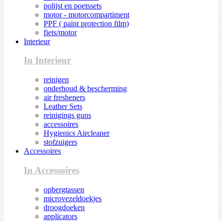
polijst en poetssets
motor - motorcompartiment
PPF ( paint protection film)
fiets/motor
Interieur
In Interieur
reinigen
onderhoud & bescherming
air fresheners
Leather Sets
reinigings guns
accessoires
Hygienics Aircleaner
stofzuigers
Accessoires
In Accessoires
opbergtassen
microvezeldoekjes
droogdoeken
applicators