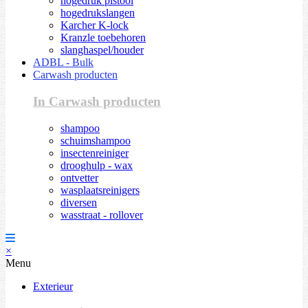
hogedruk pistool
hogedrukslangen
Karcher K-lock
Kranzle toebehoren
slanghaspel/houder
ADBL - Bulk
Carwash producten
In Carwash producten
shampoo
schuimshampoo
insectenreiniger
drooghulp - wax
ontvetter
wasplaatsreinigers
diversen
wasstraat - rollover
×
Menu
Exterieur