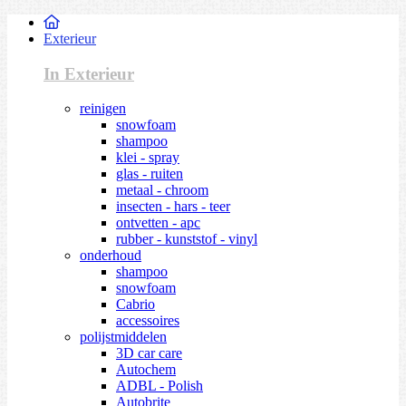
Exterieur
In Exterieur
reinigen
snowfoam
shampoo
klei - spray
glas - ruiten
metaal - chroom
insecten - hars - teer
ontvetten - apc
rubber - kunststof - vinyl
onderhoud
shampoo
snowfoam
Cabrio
accessoires
polijstmiddelen
3D car care
Autochem
ADBL - Polish
Autobrite