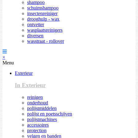
shampoo
schuimshampoo
insectenreiniger
drooghulp - wax
ontvetter
wasplaatsreinigers
diversen
wasstraat - rollover
×
Menu
Exterieur
In Exterieur
reinigen
onderhoud
polijstmiddelen
polijst en poetsschijven
polijstmachines
accessoires
protection
velgen en banden