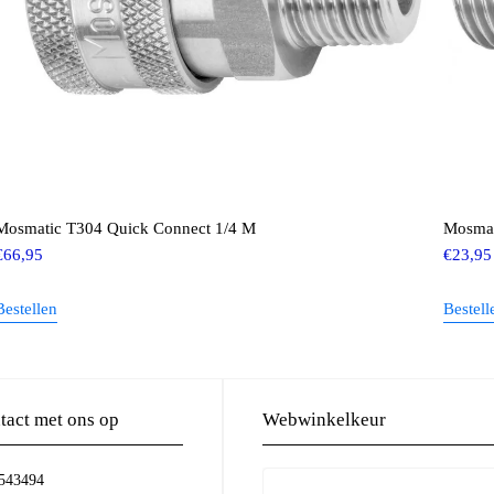
Mosmatic T304 Quick Connect 1/4 M
Mosmat
€
66,95
€
23,95
Bestellen
Bestell
act met ons op
Webwinkelkeur
-543494