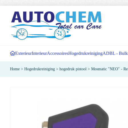
Exterieur
Interieur
Accessoires
Hogedrukreiniging
ADBL - Bulk
Home
>
Hogedrukreiniging
>
hogedruk pistool
>
Mosmatic "NEO" - Rel