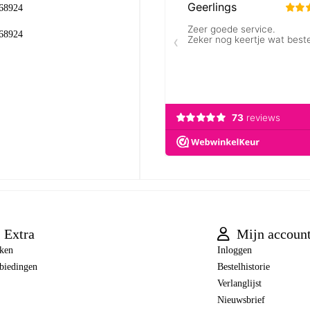
68924
68924
Extra
Mijn accoun
ken
Inloggen
biedingen
Bestelhistorie
Verlanglijst
Nieuwsbrief