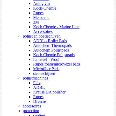
Autoglym
Koch-Chemie
Rupes
Menzerna
3M
Koch Chemie - Marine Line
Accessoires
polijst en poetsschijven
ADBL - Roller Pads
Autochem Thermopads
Autochem Polijstpads
Koch Chemie Polijstpads
Lamsvel - Wool
Rupes foam/microvezel pads
Microfiber Pads
steunschijven
polijstmachines
Flex
ADBL
Krauss DA polisher
Rupes
Diverse
accessoires
protection
coating