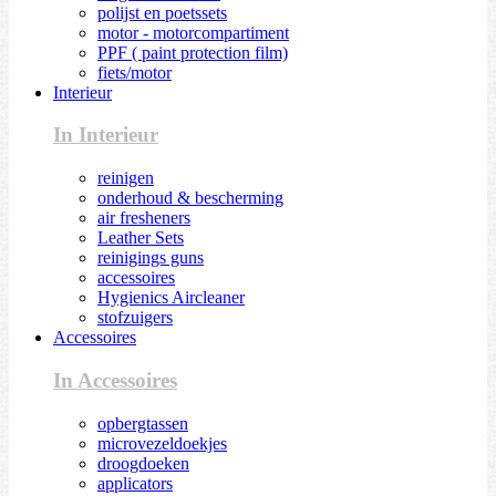
polijst en poetssets
motor - motorcompartiment
PPF ( paint protection film)
fiets/motor
Interieur
In Interieur
reinigen
onderhoud & bescherming
air fresheners
Leather Sets
reinigings guns
accessoires
Hygienics Aircleaner
stofzuigers
Accessoires
In Accessoires
opbergtassen
microvezeldoekjes
droogdoeken
applicators