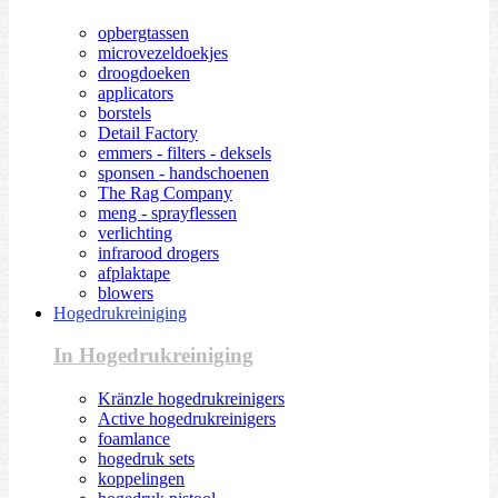
opbergtassen
microvezeldoekjes
droogdoeken
applicators
borstels
Detail Factory
emmers - filters - deksels
sponsen - handschoenen
The Rag Company
meng - sprayflessen
verlichting
infrarood drogers
afplaktape
blowers
Hogedrukreiniging
In Hogedrukreiniging
Kränzle hogedrukreinigers
Active hogedrukreinigers
foamlance
hogedruk sets
koppelingen