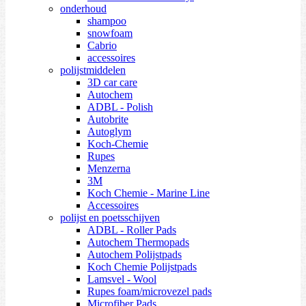
onderhoud
shampoo
snowfoam
Cabrio
accessoires
polijstmiddelen
3D car care
Autochem
ADBL - Polish
Autobrite
Autoglym
Koch-Chemie
Rupes
Menzerna
3M
Koch Chemie - Marine Line
Accessoires
polijst en poetsschijven
ADBL - Roller Pads
Autochem Thermopads
Autochem Polijstpads
Koch Chemie Polijstpads
Lamsvel - Wool
Rupes foam/microvezel pads
Microfiber Pads