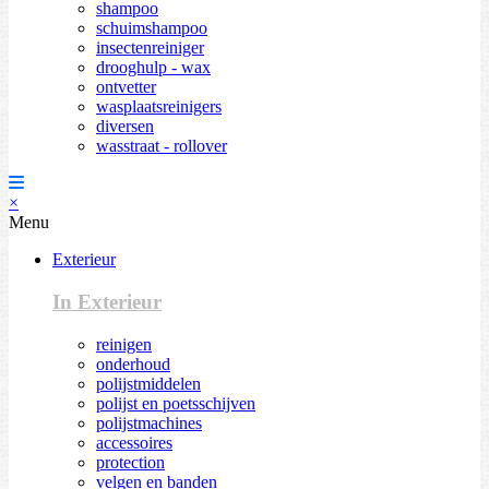
shampoo
schuimshampoo
insectenreiniger
drooghulp - wax
ontvetter
wasplaatsreinigers
diversen
wasstraat - rollover
×
Menu
Exterieur
In Exterieur
reinigen
onderhoud
polijstmiddelen
polijst en poetsschijven
polijstmachines
accessoires
protection
velgen en banden