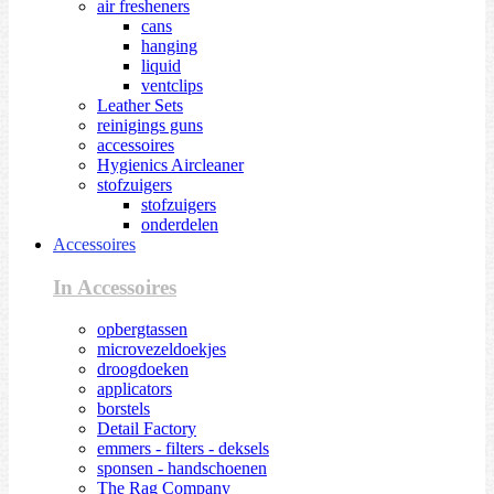
air fresheners
cans
hanging
liquid
ventclips
Leather Sets
reinigings guns
accessoires
Hygienics Aircleaner
stofzuigers
stofzuigers
onderdelen
Accessoires
In Accessoires
opbergtassen
microvezeldoekjes
droogdoeken
applicators
borstels
Detail Factory
emmers - filters - deksels
sponsen - handschoenen
The Rag Company