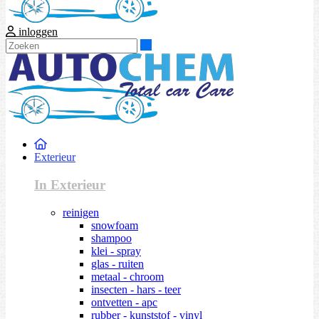
inloggen
Zoeken
Exterieur
In Exterieur
reinigen
snowfoam
shampoo
klei - spray
glas - ruiten
metaal - chroom
insecten - hars - teer
ontvetten - apc
rubber - kunststof - vinyl