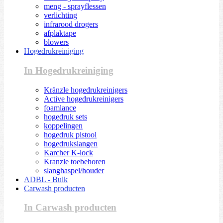
meng - sprayflessen
verlichting
infrarood drogers
afplaktape
blowers
Hogedrukreiniging
In Hogedrukreiniging
Kränzle hogedrukreinigers
Active hogedrukreinigers
foamlance
hogedruk sets
koppelingen
hogedruk pistool
hogedrukslangen
Karcher K-lock
Kranzle toebehoren
slanghaspel/houder
ADBL - Bulk
Carwash producten
In Carwash producten