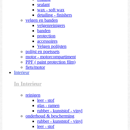
sealant
wax - soft wax
detailing - finishers
velgen en banden
velgenreinigers
banden
protection
accessoires
Velgen polijsten
polijst en poetssets
motor - motorcompartiment
PPF ( paint protection film)
fiets/motor
Interieur
In Interieur
reinigen
leer - stof
glas - ramen
rubber - kunststof - vinyl
onderhoud & bescherming
rubber - kunststof - vinyl
leer - stof