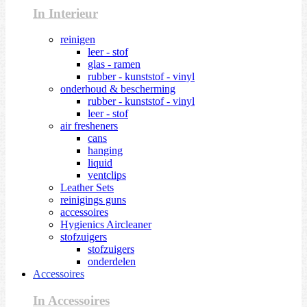
In Interieur
reinigen
leer - stof
glas - ramen
rubber - kunststof - vinyl
onderhoud & bescherming
rubber - kunststof - vinyl
leer - stof
air fresheners
cans
hanging
liquid
ventclips
Leather Sets
reinigings guns
accessoires
Hygienics Aircleaner
stofzuigers
stofzuigers
onderdelen
Accessoires
In Accessoires