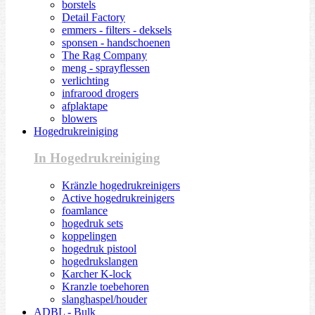
borstels
Detail Factory
emmers - filters - deksels
sponsen - handschoenen
The Rag Company
meng - sprayflessen
verlichting
infrarood drogers
afplaktape
blowers
Hogedrukreiniging
In Hogedrukreiniging
Kränzle hogedrukreinigers
Active hogedrukreinigers
foamlance
hogedruk sets
koppelingen
hogedruk pistool
hogedrukslangen
Karcher K-lock
Kranzle toebehoren
slanghaspel/houder
ADBL - Bulk