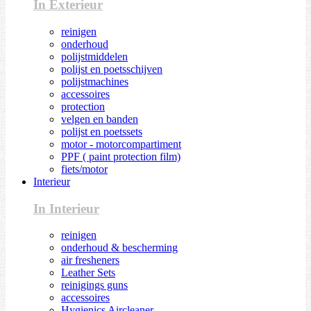
In Exterieur
reinigen
onderhoud
polijstmiddelen
polijst en poetsschijven
polijstmachines
accessoires
protection
velgen en banden
polijst en poetssets
motor - motorcompartiment
PPF ( paint protection film)
fiets/motor
Interieur
In Interieur
reinigen
onderhoud & bescherming
air fresheners
Leather Sets
reinigings guns
accessoires
Hygienics Aircleaner