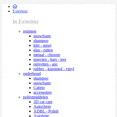
Exterieur
In Exterieur
reinigen
snowfoam
shampoo
klei - spray
glas - ruiten
metaal - chroom
insecten - hars - teer
ontvetten - apc
rubber - kunststof - vinyl
onderhoud
shampoo
snowfoam
Cabrio
accessoires
polijstmiddelen
3D car care
Autochem
ADBL - Polish
Autobrite