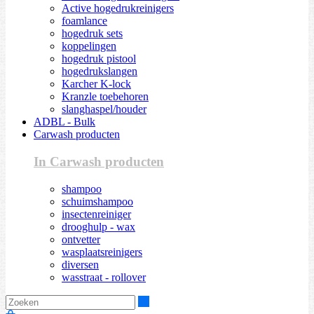
Active hogedrukreinigers
foamlance
hogedruk sets
koppelingen
hogedruk pistool
hogedrukslangen
Karcher K-lock
Kranzle toebehoren
slanghaspel/houder
ADBL - Bulk
Carwash producten
In Carwash producten
shampoo
schuimshampoo
insectenreiniger
drooghulp - wax
ontvetter
wasplaatsreinigers
diversen
wasstraat - rollover
Zoeken