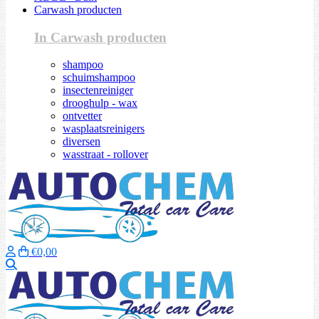
Carwash producten
In Carwash producten
shampoo
schuimshampoo
insectenreiniger
drooghulp - wax
ontvetter
wasplaatsreinigers
diversen
wasstraat - rollover
€0,00
Zoeken