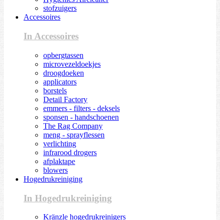
stofzuigers
Accessoires
In Accessoires
opbergtassen
microvezeldoekjes
droogdoeken
applicators
borstels
Detail Factory
emmers - filters - deksels
sponsen - handschoenen
The Rag Company
meng - sprayflessen
verlichting
infrarood drogers
afplaktape
blowers
Hogedrukreiniging
In Hogedrukreiniging
Kränzle hogedrukreinigers