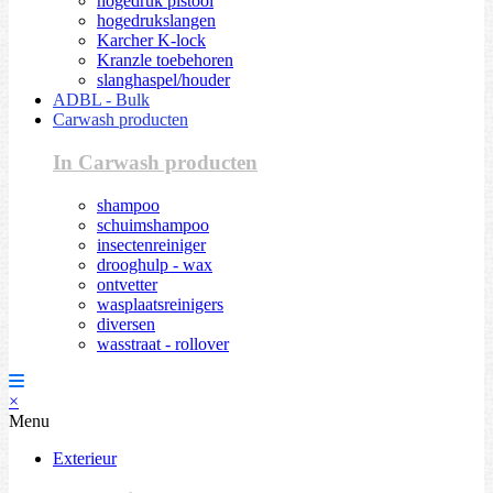
hogedruk pistool
hogedrukslangen
Karcher K-lock
Kranzle toebehoren
slanghaspel/houder
ADBL - Bulk
Carwash producten
In Carwash producten
shampoo
schuimshampoo
insectenreiniger
drooghulp - wax
ontvetter
wasplaatsreinigers
diversen
wasstraat - rollover
×
Menu
Exterieur