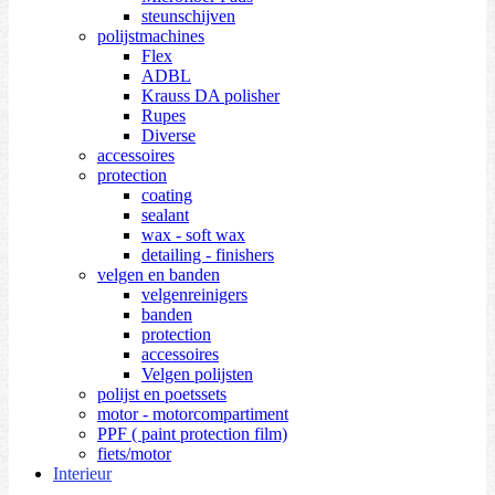
steunschijven
polijstmachines
Flex
ADBL
Krauss DA polisher
Rupes
Diverse
accessoires
protection
coating
sealant
wax - soft wax
detailing - finishers
velgen en banden
velgenreinigers
banden
protection
accessoires
Velgen polijsten
polijst en poetssets
motor - motorcompartiment
PPF ( paint protection film)
fiets/motor
Interieur