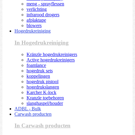
meng - sprayflessen
verlichting
infrarood drogers
afplaktape
blowers
Hogedrukreiniging
In Hogedrukreiniging
Kränzle hogedrukreinigers
Active hogedrukreinigers
foamlance
hogedruk sets
koppelingen
hogedruk pistool
hogedrukslangen
Karcher K-lock
Kranzle toebehoren
slanghaspel/houder
ADBL - Bulk
Carwash producten
In Carwash producten