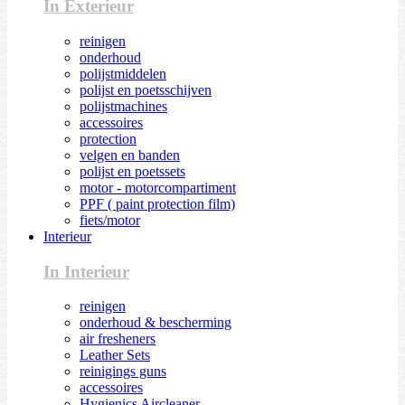
In Exterieur
reinigen
onderhoud
polijstmiddelen
polijst en poetsschijven
polijstmachines
accessoires
protection
velgen en banden
polijst en poetssets
motor - motorcompartiment
PPF ( paint protection film)
fiets/motor
Interieur
In Interieur
reinigen
onderhoud & bescherming
air fresheners
Leather Sets
reinigings guns
accessoires
Hygienics Aircleaner