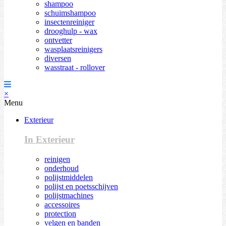
shampoo
schuimshampoo
insectenreiniger
drooghulp - wax
ontvetter
wasplaatsreinigers
diversen
wasstraat - rollover
×
Menu
Exterieur
In Exterieur
reinigen
onderhoud
polijstmiddelen
polijst en poetsschijven
polijstmachines
accessoires
protection
velgen en banden