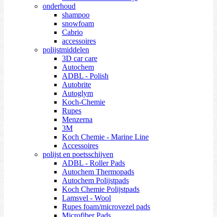
onderhoud
shampoo
snowfoam
Cabrio
accessoires
polijstmiddelen
3D car care
Autochem
ADBL - Polish
Autobrite
Autoglym
Koch-Chemie
Rupes
Menzerna
3M
Koch Chemie - Marine Line
Accessoires
polijst en poetsschijven
ADBL - Roller Pads
Autochem Thermopads
Autochem Polijstpads
Koch Chemie Polijstpads
Lamsvel - Wool
Rupes foam/microvezel pads
Microfiber Pads