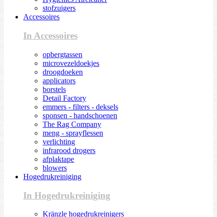
stofzuigers
Accessoires
In Accessoires
opbergtassen
microvezeldoekjes
droogdoeken
applicators
borstels
Detail Factory
emmers - filters - deksels
sponsen - handschoenen
The Rag Company
meng - sprayflessen
verlichting
infrarood drogers
afplaktape
blowers
Hogedrukreiniging
In Hogedrukreiniging
Kränzle hogedrukreinigers