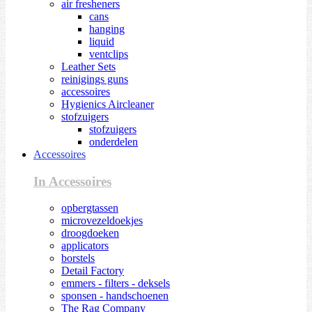
air fresheners
cans
hanging
liquid
ventclips
Leather Sets
reinigings guns
accessoires
Hygienics Aircleaner
stofzuigers
stofzuigers
onderdelen
Accessoires
In Accessoires
opbergtassen
microvezeldoekjes
droogdoeken
applicators
borstels
Detail Factory
emmers - filters - deksels
sponsen - handschoenen
The Rag Company