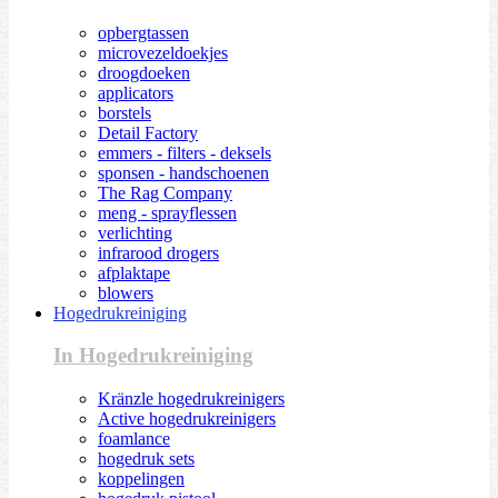
opbergtassen
microvezeldoekjes
droogdoeken
applicators
borstels
Detail Factory
emmers - filters - deksels
sponsen - handschoenen
The Rag Company
meng - sprayflessen
verlichting
infrarood drogers
afplaktape
blowers
Hogedrukreiniging
In Hogedrukreiniging
Kränzle hogedrukreinigers
Active hogedrukreinigers
foamlance
hogedruk sets
koppelingen