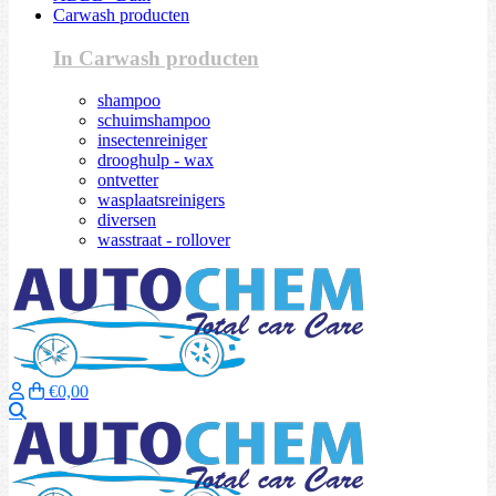
Carwash producten
In Carwash producten
shampoo
schuimshampoo
insectenreiniger
drooghulp - wax
ontvetter
wasplaatsreinigers
diversen
wasstraat - rollover
€0,00
Zoeken