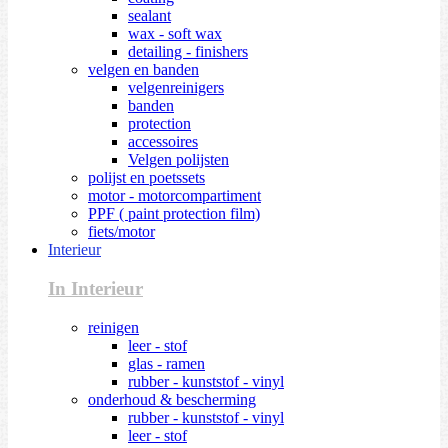
sealant
wax - soft wax
detailing - finishers
velgen en banden
velgenreinigers
banden
protection
accessoires
Velgen polijsten
polijst en poetssets
motor - motorcompartiment
PPF ( paint protection film)
fiets/motor
Interieur
In Interieur
reinigen
leer - stof
glas - ramen
rubber - kunststof - vinyl
onderhoud & bescherming
rubber - kunststof - vinyl
leer - stof