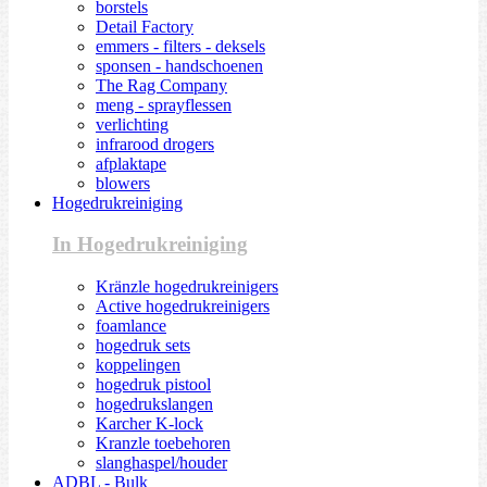
borstels
Detail Factory
emmers - filters - deksels
sponsen - handschoenen
The Rag Company
meng - sprayflessen
verlichting
infrarood drogers
afplaktape
blowers
Hogedrukreiniging
In Hogedrukreiniging
Kränzle hogedrukreinigers
Active hogedrukreinigers
foamlance
hogedruk sets
koppelingen
hogedruk pistool
hogedrukslangen
Karcher K-lock
Kranzle toebehoren
slanghaspel/houder
ADBL - Bulk