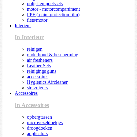
polijst en poetssets
motor - motorcompartiment
PPF ( paint protection film)
fiets/motor
Interieur
In Interieur
reinigen
onderhoud & bescherming
air fresheners
Leather Sets
reinigings guns
accessoires
Hygienics Aircleaner
stofzuigers
Accessoires
In Accessoires
opbergtassen
microvezeldoekjes
droogdoeken
applicators