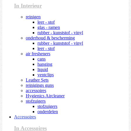
In Interieur
reinigen
leer - stof
glas - ramen
rubber - kunststof - vinyl
onderhoud & bescherming
rubber - kunststof - vinyl
leer - stof
air fresheners
cans
hanging
liquid
ventclips
Leather Sets
reinigings guns
accessoires
Hygienics Aircleaner
stofzuigers
stofzuigers
onderdelen
Accessoires
In Accessoires