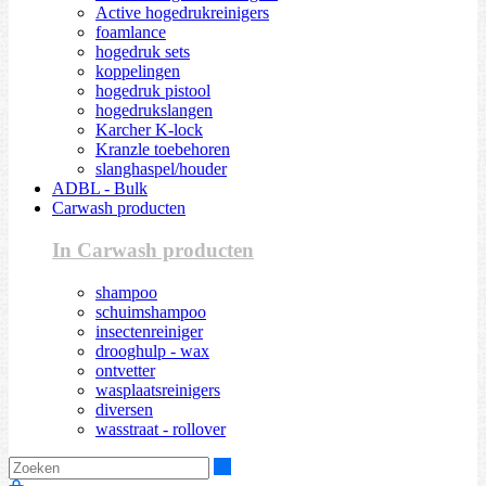
Active hogedrukreinigers
foamlance
hogedruk sets
koppelingen
hogedruk pistool
hogedrukslangen
Karcher K-lock
Kranzle toebehoren
slanghaspel/houder
ADBL - Bulk
Carwash producten
In Carwash producten
shampoo
schuimshampoo
insectenreiniger
drooghulp - wax
ontvetter
wasplaatsreinigers
diversen
wasstraat - rollover
Zoeken