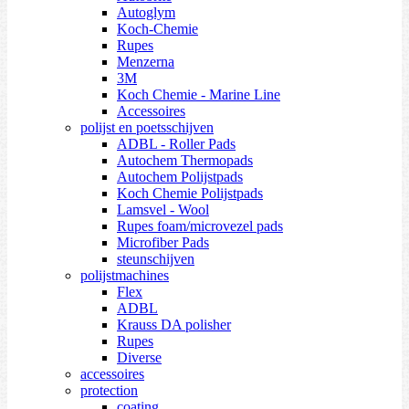
Autoglym
Koch-Chemie
Rupes
Menzerna
3M
Koch Chemie - Marine Line
Accessoires
polijst en poetsschijven
ADBL - Roller Pads
Autochem Thermopads
Autochem Polijstpads
Koch Chemie Polijstpads
Lamsvel - Wool
Rupes foam/microvezel pads
Microfiber Pads
steunschijven
polijstmachines
Flex
ADBL
Krauss DA polisher
Rupes
Diverse
accessoires
protection
coating