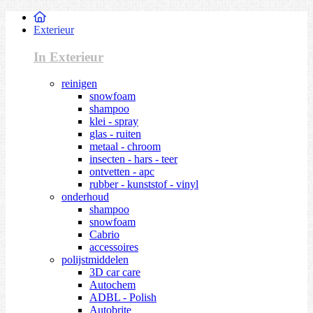
Exterieur
In Exterieur
reinigen
snowfoam
shampoo
klei - spray
glas - ruiten
metaal - chroom
insecten - hars - teer
ontvetten - apc
rubber - kunststof - vinyl
onderhoud
shampoo
snowfoam
Cabrio
accessoires
polijstmiddelen
3D car care
Autochem
ADBL - Polish
Autobrite