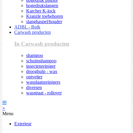
hogedruk pistool
hogedrukslangen
Karcher K-lock
Kranzle toebehoren
slanghaspel/houder
ADBL - Bulk
Carwash producten
In Carwash producten
shampoo
schuimshampoo
insectenreiniger
drooghulp - wax
ontvetter
wasplaatsreinigers
diversen
wasstraat - rollover
×
Menu
Exterieur