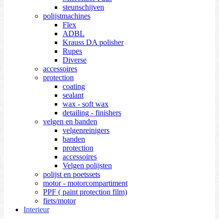
steunschijven
polijstmachines
Flex
ADBL
Krauss DA polisher
Rupes
Diverse
accessoires
protection
coating
sealant
wax - soft wax
detailing - finishers
velgen en banden
velgenreinigers
banden
protection
accessoires
Velgen polijsten
polijst en poetssets
motor - motorcompartiment
PPF ( paint protection film)
fiets/motor
Interieur