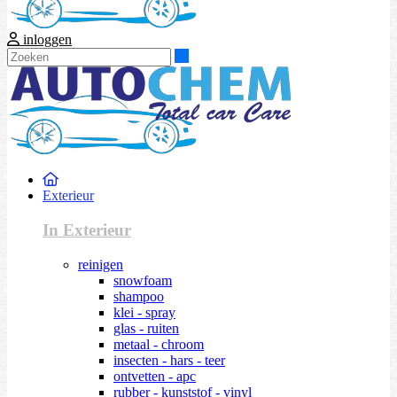
inloggen
Zoeken
Exterieur
In Exterieur
reinigen
snowfoam
shampoo
klei - spray
glas - ruiten
metaal - chroom
insecten - hars - teer
ontvetten - apc
rubber - kunststof - vinyl