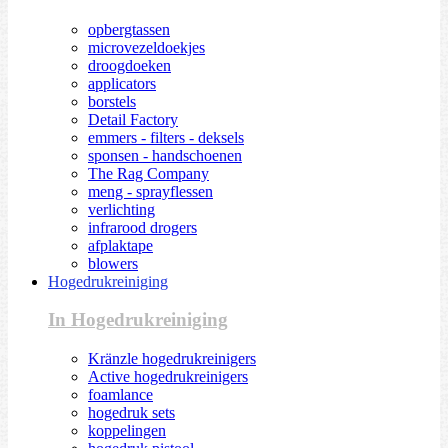
opbergtassen
microvezeldoekjes
droogdoeken
applicators
borstels
Detail Factory
emmers - filters - deksels
sponsen - handschoenen
The Rag Company
meng - sprayflessen
verlichting
infrarood drogers
afplaktape
blowers
Hogedrukreiniging
In Hogedrukreiniging
Kränzle hogedrukreinigers
Active hogedrukreinigers
foamlance
hogedruk sets
koppelingen