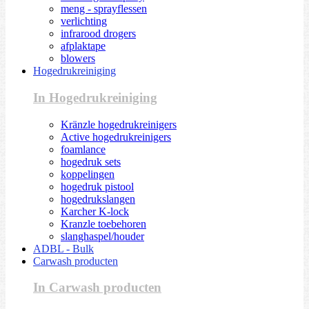
meng - sprayflessen
verlichting
infrarood drogers
afplaktape
blowers
Hogedrukreiniging
In Hogedrukreiniging
Kränzle hogedrukreinigers
Active hogedrukreinigers
foamlance
hogedruk sets
koppelingen
hogedruk pistool
hogedrukslangen
Karcher K-lock
Kranzle toebehoren
slanghaspel/houder
ADBL - Bulk
Carwash producten
In Carwash producten