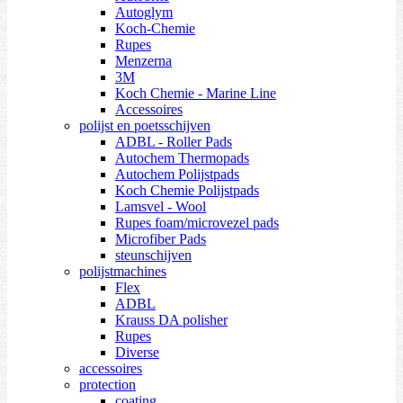
Autoglym
Koch-Chemie
Rupes
Menzerna
3M
Koch Chemie - Marine Line
Accessoires
polijst en poetsschijven
ADBL - Roller Pads
Autochem Thermopads
Autochem Polijstpads
Koch Chemie Polijstpads
Lamsvel - Wool
Rupes foam/microvezel pads
Microfiber Pads
steunschijven
polijstmachines
Flex
ADBL
Krauss DA polisher
Rupes
Diverse
accessoires
protection
coating