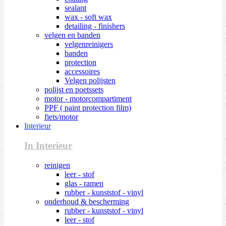
sealant
wax - soft wax
detailing - finishers
velgen en banden
velgenreinigers
banden
protection
accessoires
Velgen polijsten
polijst en poetssets
motor - motorcompartiment
PPF ( paint protection film)
fiets/motor
Interieur
In Interieur
reinigen
leer - stof
glas - ramen
rubber - kunststof - vinyl
onderhoud & bescherming
rubber - kunststof - vinyl
leer - stof