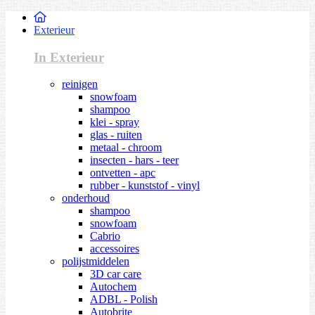
Exterieur
In Exterieur
reinigen
snowfoam
shampoo
klei - spray
glas - ruiten
metaal - chroom
insecten - hars - teer
ontvetten - apc
rubber - kunststof - vinyl
onderhoud
shampoo
snowfoam
Cabrio
accessoires
polijstmiddelen
3D car care
Autochem
ADBL - Polish
Autobrite