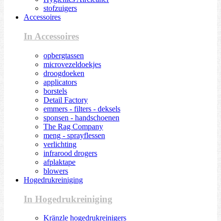
stofzuigers
Accessoires
In Accessoires
opbergtassen
microvezeldoekjes
droogdoeken
applicators
borstels
Detail Factory
emmers - filters - deksels
sponsen - handschoenen
The Rag Company
meng - sprayflessen
verlichting
infrarood drogers
afplaktape
blowers
Hogedrukreiniging
In Hogedrukreiniging
Kränzle hogedrukreinigers