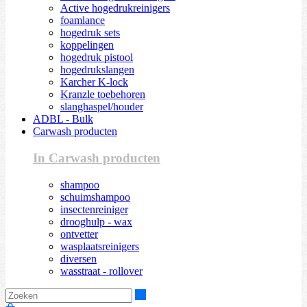
Active hogedrukreinigers
foamlance
hogedruk sets
koppelingen
hogedruk pistool
hogedrukslangen
Karcher K-lock
Kranzle toebehoren
slanghaspel/houder
ADBL - Bulk
Carwash producten
In Carwash producten
shampoo
schuimshampoo
insectenreiniger
drooghulp - wax
ontvetter
wasplaatsreinigers
diversen
wasstraat - rollover
Zoeken