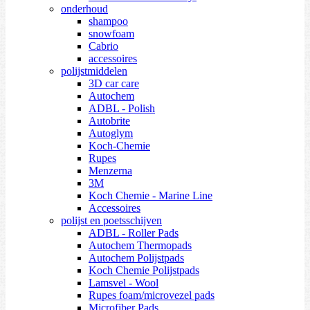
onderhoud
shampoo
snowfoam
Cabrio
accessoires
polijstmiddelen
3D car care
Autochem
ADBL - Polish
Autobrite
Autoglym
Koch-Chemie
Rupes
Menzerna
3M
Koch Chemie - Marine Line
Accessoires
polijst en poetsschijven
ADBL - Roller Pads
Autochem Thermopads
Autochem Polijstpads
Koch Chemie Polijstpads
Lamsvel - Wool
Rupes foam/microvezel pads
Microfiber Pads