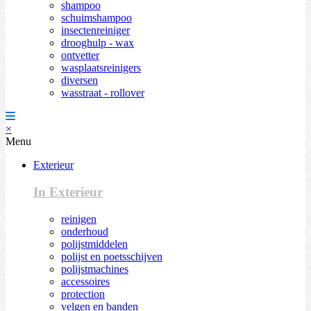
shampoo
schuimshampoo
insectenreiniger
drooghulp - wax
ontvetter
wasplaatsreinigers
diversen
wasstraat - rollover
×
Menu
Exterieur
In Exterieur
reinigen
onderhoud
polijstmiddelen
polijst en poetsschijven
polijstmachines
accessoires
protection
velgen en banden