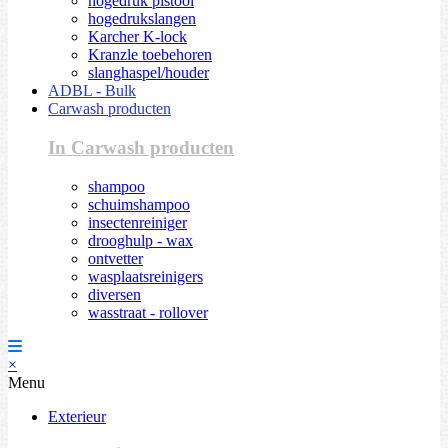
hogedruk pistool
hogedrukslangen
Karcher K-lock
Kranzle toebehoren
slanghaspel/houder
ADBL - Bulk
Carwash producten
In Carwash producten
shampoo
schuimshampoo
insectenreiniger
drooghulp - wax
ontvetter
wasplaatsreinigers
diversen
wasstraat - rollover
×
Menu
Exterieur