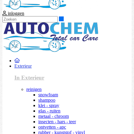
inloggen
Zoeken
Exterieur
In Exterieur
reinigen
snowfoam
shampoo
klei - spray
glas - ruiten
metaal - chroom
insecten - hars - teer
ontvetten - apc
rubber - kunststof - vinyl