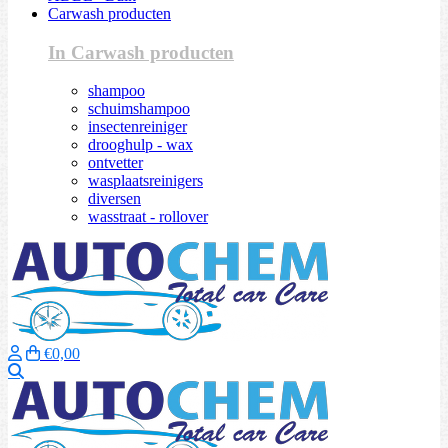
Carwash producten
In Carwash producten
shampoo
schuimshampoo
insectenreiniger
drooghulp - wax
ontvetter
wasplaatsreinigers
diversen
wasstraat - rollover
€0,00
Zoeken