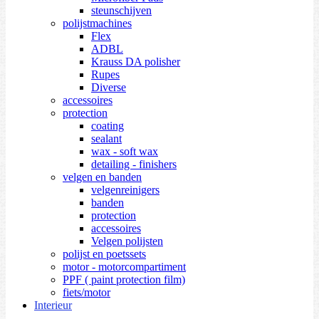
steunschijven
polijstmachines
Flex
ADBL
Krauss DA polisher
Rupes
Diverse
accessoires
protection
coating
sealant
wax - soft wax
detailing - finishers
velgen en banden
velgenreinigers
banden
protection
accessoires
Velgen polijsten
polijst en poetssets
motor - motorcompartiment
PPF ( paint protection film)
fiets/motor
Interieur