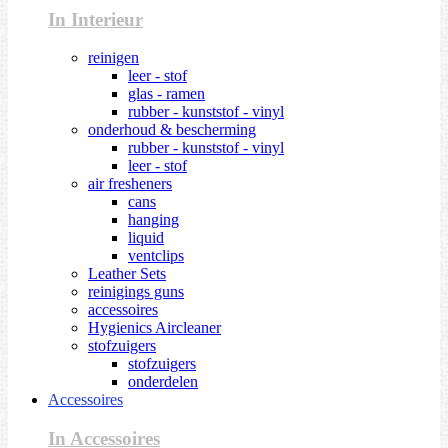
In Interieur
reinigen
leer - stof
glas - ramen
rubber - kunststof - vinyl
onderhoud & bescherming
rubber - kunststof - vinyl
leer - stof
air fresheners
cans
hanging
liquid
ventclips
Leather Sets
reinigings guns
accessoires
Hygienics Aircleaner
stofzuigers
stofzuigers
onderdelen
Accessoires
In Accessoires