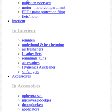
polijst en poetssets
motor - motorcompartiment
PPF ( paint protection film)
fiets/motor
Interieur
In Interieur
reinigen
onderhoud & bescherming
air fresheners
Leather Sets
reinigings guns
accessoires
Hygienics Aircleaner
stofzuigers
Accessoires
In Accessoires
opbergtassen
microvezeldoekjes
droogdoeken
applicators