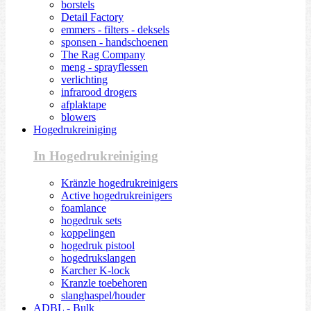
borstels
Detail Factory
emmers - filters - deksels
sponsen - handschoenen
The Rag Company
meng - sprayflessen
verlichting
infrarood drogers
afplaktape
blowers
Hogedrukreiniging
In Hogedrukreiniging
Kränzle hogedrukreinigers
Active hogedrukreinigers
foamlance
hogedruk sets
koppelingen
hogedruk pistool
hogedrukslangen
Karcher K-lock
Kranzle toebehoren
slanghaspel/houder
ADBL - Bulk