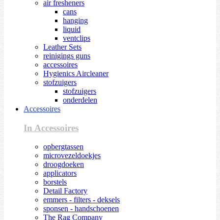
air fresheners
cans
hanging
liquid
ventclips
Leather Sets
reinigings guns
accessoires
Hygienics Aircleaner
stofzuigers
stofzuigers
onderdelen
Accessoires
In Accessoires
opbergtassen
microvezeldoekjes
droogdoeken
applicators
borstels
Detail Factory
emmers - filters - deksels
sponsen - handschoenen
The Rag Company