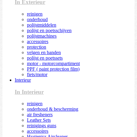
In Exterieur
reinigen
onderhoud
polijstmiddelen
polijst en poetsschijven
polijstmachines
accessoires
protection
velgen en banden
polijst en poetssets
motor - motorcompartiment
PPF ( paint protection film)
fiets/motor
Interieur
In Interieur
reinigen
onderhoud & bescherming
air fresheners
Leather Sets
reinigings guns
accessoires
Hygienics Aircleaner