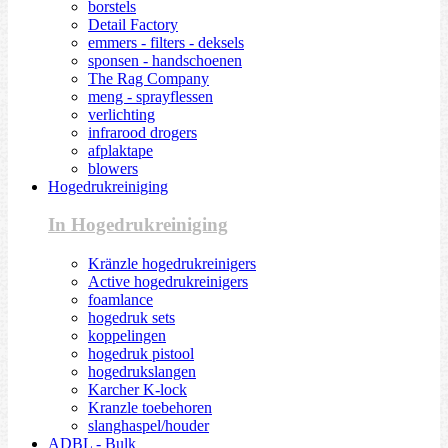
borstels
Detail Factory
emmers - filters - deksels
sponsen - handschoenen
The Rag Company
meng - sprayflessen
verlichting
infrarood drogers
afplaktape
blowers
Hogedrukreiniging
In Hogedrukreiniging
Kränzle hogedrukreinigers
Active hogedrukreinigers
foamlance
hogedruk sets
koppelingen
hogedruk pistool
hogedrukslangen
Karcher K-lock
Kranzle toebehoren
slanghaspel/houder
ADBL - Bulk