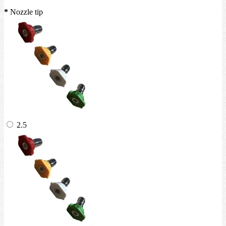
*
Nozzle tip
2.5