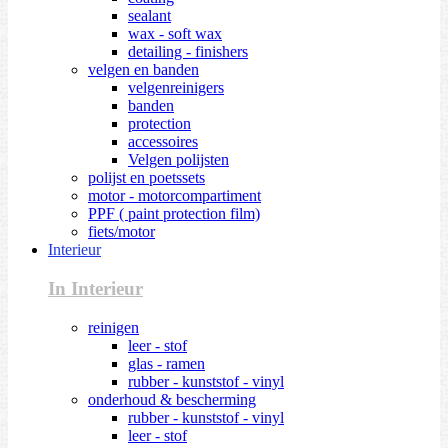
sealant
wax - soft wax
detailing - finishers
velgen en banden
velgenreinigers
banden
protection
accessoires
Velgen polijsten
polijst en poetssets
motor - motorcompartiment
PPF ( paint protection film)
fiets/motor
Interieur
In Interieur
reinigen
leer - stof
glas - ramen
rubber - kunststof - vinyl
onderhoud & bescherming
rubber - kunststof - vinyl
leer - stof