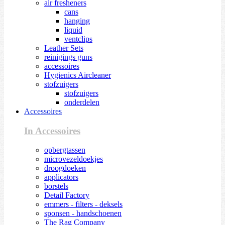
air fresheners
cans
hanging
liquid
ventclips
Leather Sets
reinigings guns
accessoires
Hygienics Aircleaner
stofzuigers
stofzuigers
onderdelen
Accessoires
In Accessoires
opbergtassen
microvezeldoekjes
droogdoeken
applicators
borstels
Detail Factory
emmers - filters - deksels
sponsen - handschoenen
The Rag Company