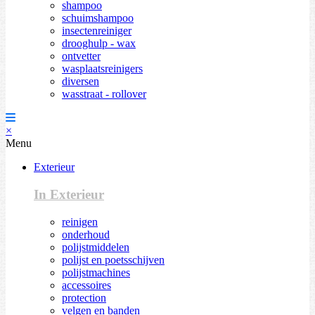
shampoo
schuimshampoo
insectenreiniger
drooghulp - wax
ontvetter
wasplaatsreinigers
diversen
wasstraat - rollover
×
Menu
Exterieur
In Exterieur
reinigen
onderhoud
polijstmiddelen
polijst en poetsschijven
polijstmachines
accessoires
protection
velgen en banden