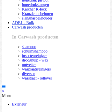
hogedruk pistool
hogedrukslangen
Karcher K-lock
Kranzle toebehoren
slanghaspel/houder
ADBL - Bulk
Carwash producten
In Carwash producten
shampoo
schuimshampoo
insectenreiniger
drooghulp - wax
ontvetter
wasplaatsreinigers
diversen
wasstraat - rollover
×
Menu
Exterieur