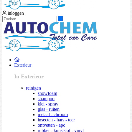
inloggen
Zoeken
Exterieur
In Exterieur
reinigen
snowfoam
shampoo
klei - spray
glas - ruiten
metaal - chroom
insecten - hars - teer
ontvetten - apc
rubber - kunststof - vinyl