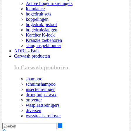
Active hogedrukreinigers
foamlance
hogedruk sets
koppelingen
hogedruk pistool
hogedrukslangen
Karcher K-lock
Kranzle toebehoren
slanghaspel/houder
ADBL - Bulk
Carwash producten
In Carwash producten
shampoo
schuimshampoo
insectenreiniger
drooghulp - wax
ontvetter
wasplaatsreinigers
diversen
wasstraat - rollover
Zoeken