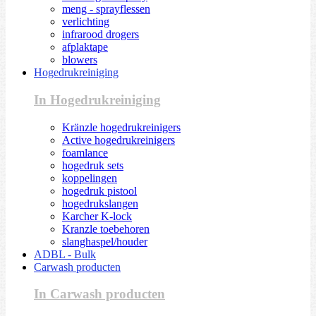
meng - sprayflessen
verlichting
infrarood drogers
afplaktape
blowers
Hogedrukreiniging
In Hogedrukreiniging
Kränzle hogedrukreinigers
Active hogedrukreinigers
foamlance
hogedruk sets
koppelingen
hogedruk pistool
hogedrukslangen
Karcher K-lock
Kranzle toebehoren
slanghaspel/houder
ADBL - Bulk
Carwash producten
In Carwash producten