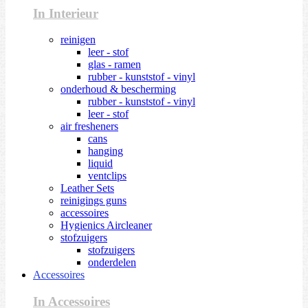
In Interieur
reinigen
leer - stof
glas - ramen
rubber - kunststof - vinyl
onderhoud & bescherming
rubber - kunststof - vinyl
leer - stof
air fresheners
cans
hanging
liquid
ventclips
Leather Sets
reinigings guns
accessoires
Hygienics Aircleaner
stofzuigers
stofzuigers
onderdelen
Accessoires
In Accessoires