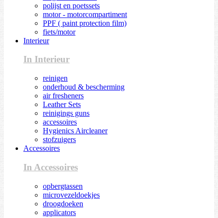
polijst en poetssets
motor - motorcompartiment
PPF ( paint protection film)
fiets/motor
Interieur
In Interieur
reinigen
onderhoud & bescherming
air fresheners
Leather Sets
reinigings guns
accessoires
Hygienics Aircleaner
stofzuigers
Accessoires
In Accessoires
opbergtassen
microvezeldoekjes
droogdoeken
applicators