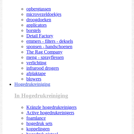
opbergtassen
microvezeldoekjes
droogdoeken
applicators
borstels
Detail Factory
emmers - filters - deksels
sponsen - handschoenen
The Rag Company
meng - sprayflessen
verlichting
infrarood drogers
afplaktape
blowers
Hogedrukreiniging
In Hogedrukreiniging
Kränzle hogedrukreinigers
Active hogedrukreinigers
foamlance
hogedruk sets
koppelingen