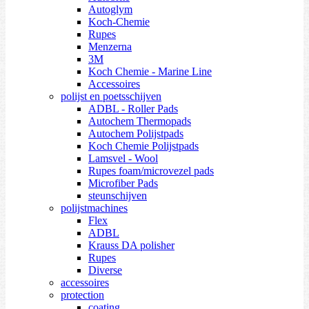
Autoglym
Koch-Chemie
Rupes
Menzerna
3M
Koch Chemie - Marine Line
Accessoires
polijst en poetsschijven
ADBL - Roller Pads
Autochem Thermopads
Autochem Polijstpads
Koch Chemie Polijstpads
Lamsvel - Wool
Rupes foam/microvezel pads
Microfiber Pads
steunschijven
polijstmachines
Flex
ADBL
Krauss DA polisher
Rupes
Diverse
accessoires
protection
coating