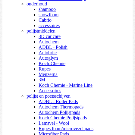
onderhoud
shampoo
snowfoam
Cabrio
accessoires
polijstmiddelen
3D car care
Autochem
ADBL - Polish
Autobrite
Autoglym
Koch-Chemie
Rupes
Menzerna
3M
Koch Chemie - Marine Line
Accessoires
polijst en poetsschijven
ADBL - Roller Pads
Autochem Thermopads
Autochem Polijstpads
Koch Chemie Polijstpads
Lamsvel - Wool
Rupes foam/microvezel pads
Microfiber Pads