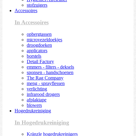
stofzuigers
Accessoires
In Accessoires
opbergtassen
microvezeldoekjes
droogdoeken
applicators
borstels
Detail Factory
emmers - filters - deksels
sponsen - handschoenen
The Rag Company
meng - sprayflessen
verlichting
infrarood drogers
afplaktape
blowers
Hogedrukreiniging
In Hogedrukreiniging
Kränzle hogedrukreinigers