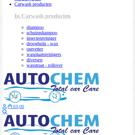
Carwash producten
In Carwash producten
shampoo
schuimshampoo
insectenreiniger
drooghulp - wax
ontvetter
wasplaatsreinigers
diversen
wasstraat - rollover
€0,00
Zoeken