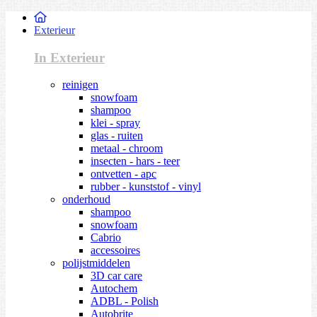
Exterieur
In Exterieur
reinigen
snowfoam
shampoo
klei - spray
glas - ruiten
metaal - chroom
insecten - hars - teer
ontvetten - apc
rubber - kunststof - vinyl
onderhoud
shampoo
snowfoam
Cabrio
accessoires
polijstmiddelen
3D car care
Autochem
ADBL - Polish
Autobrite