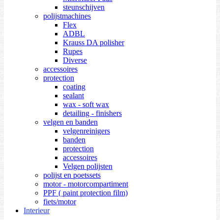
steunschijven
polijstmachines
Flex
ADBL
Krauss DA polisher
Rupes
Diverse
accessoires
protection
coating
sealant
wax - soft wax
detailing - finishers
velgen en banden
velgenreinigers
banden
protection
accessoires
Velgen polijsten
polijst en poetssets
motor - motorcompartiment
PPF ( paint protection film)
fiets/motor
Interieur