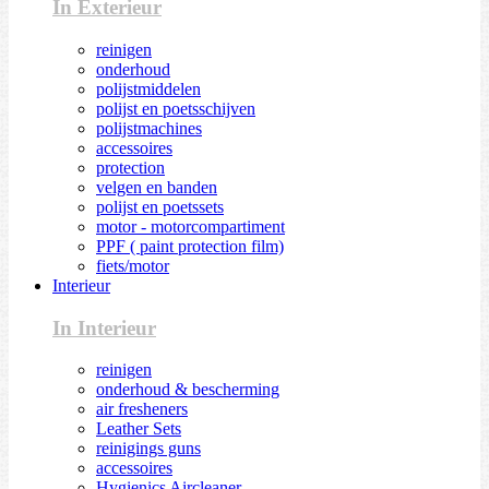
In Exterieur
reinigen
onderhoud
polijstmiddelen
polijst en poetsschijven
polijstmachines
accessoires
protection
velgen en banden
polijst en poetssets
motor - motorcompartiment
PPF ( paint protection film)
fiets/motor
Interieur
In Interieur
reinigen
onderhoud & bescherming
air fresheners
Leather Sets
reinigings guns
accessoires
Hygienics Aircleaner