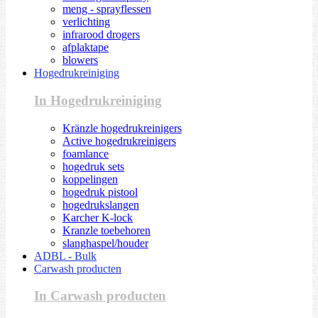
meng - sprayflessen
verlichting
infrarood drogers
afplaktape
blowers
Hogedrukreiniging
In Hogedrukreiniging
Kränzle hogedrukreinigers
Active hogedrukreinigers
foamlance
hogedruk sets
koppelingen
hogedruk pistool
hogedrukslangen
Karcher K-lock
Kranzle toebehoren
slanghaspel/houder
ADBL - Bulk
Carwash producten
In Carwash producten