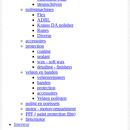
steunschijven
polijstmachines
Flex
ADBL
Krauss DA polisher
Rupes
Diverse
accessoires
protection
coating
sealant
wax - soft wax
detailing - finishers
velgen en banden
velgenreinigers
banden
protection
accessoires
Velgen polijsten
polijst en poetssets
motor - motorcompartiment
PPF ( paint protection film)
fiets/motor
Interieur