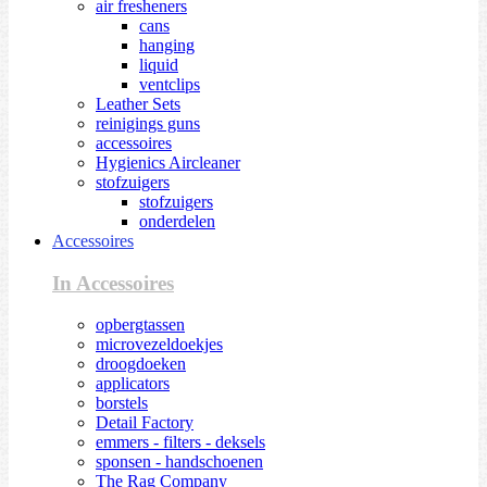
air fresheners
cans
hanging
liquid
ventclips
Leather Sets
reinigings guns
accessoires
Hygienics Aircleaner
stofzuigers
stofzuigers
onderdelen
Accessoires
In Accessoires
opbergtassen
microvezeldoekjes
droogdoeken
applicators
borstels
Detail Factory
emmers - filters - deksels
sponsen - handschoenen
The Rag Company