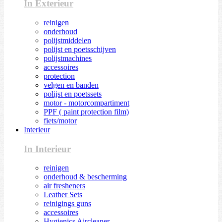
In Exterieur
reinigen
onderhoud
polijstmiddelen
polijst en poetsschijven
polijstmachines
accessoires
protection
velgen en banden
polijst en poetssets
motor - motorcompartiment
PPF ( paint protection film)
fiets/motor
Interieur
In Interieur
reinigen
onderhoud & bescherming
air fresheners
Leather Sets
reinigings guns
accessoires
Hygienics Aircleaner