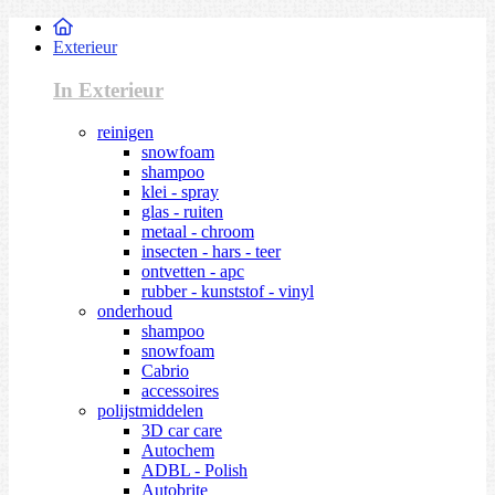
Exterieur
In Exterieur
reinigen
snowfoam
shampoo
klei - spray
glas - ruiten
metaal - chroom
insecten - hars - teer
ontvetten - apc
rubber - kunststof - vinyl
onderhoud
shampoo
snowfoam
Cabrio
accessoires
polijstmiddelen
3D car care
Autochem
ADBL - Polish
Autobrite