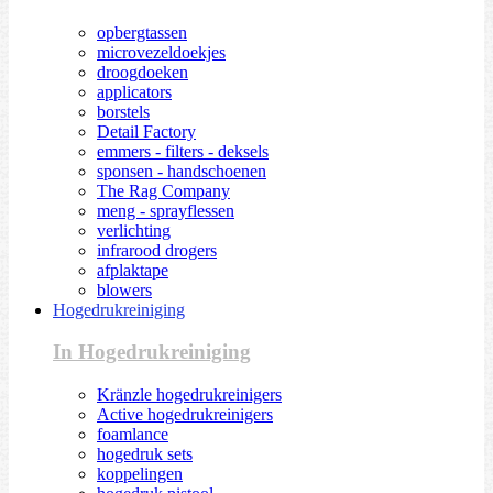
opbergtassen
microvezeldoekjes
droogdoeken
applicators
borstels
Detail Factory
emmers - filters - deksels
sponsen - handschoenen
The Rag Company
meng - sprayflessen
verlichting
infrarood drogers
afplaktape
blowers
Hogedrukreiniging
In Hogedrukreiniging
Kränzle hogedrukreinigers
Active hogedrukreinigers
foamlance
hogedruk sets
koppelingen