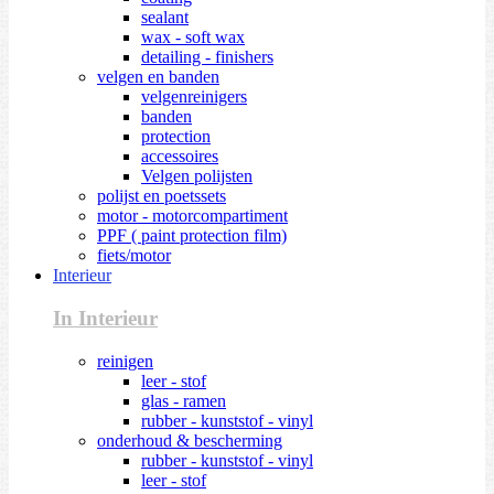
sealant
wax - soft wax
detailing - finishers
velgen en banden
velgenreinigers
banden
protection
accessoires
Velgen polijsten
polijst en poetssets
motor - motorcompartiment
PPF ( paint protection film)
fiets/motor
Interieur
In Interieur
reinigen
leer - stof
glas - ramen
rubber - kunststof - vinyl
onderhoud & bescherming
rubber - kunststof - vinyl
leer - stof