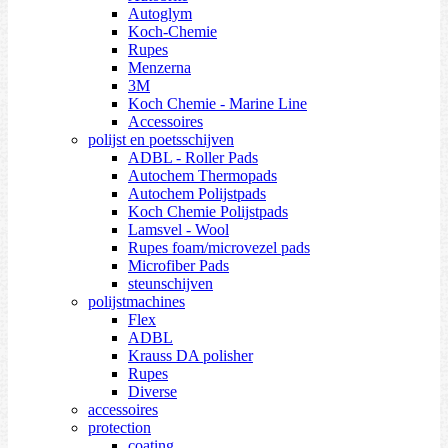
Autoglym
Koch-Chemie
Rupes
Menzerna
3M
Koch Chemie - Marine Line
Accessoires
polijst en poetsschijven
ADBL - Roller Pads
Autochem Thermopads
Autochem Polijstpads
Koch Chemie Polijstpads
Lamsvel - Wool
Rupes foam/microvezel pads
Microfiber Pads
steunschijven
polijstmachines
Flex
ADBL
Krauss DA polisher
Rupes
Diverse
accessoires
protection
coating