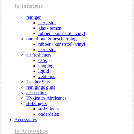
In Interieur
reinigen
leer - stof
glas - ramen
rubber - kunststof - vinyl
onderhoud & bescherming
rubber - kunststof - vinyl
leer - stof
air fresheners
cans
hanging
liquid
ventclips
Leather Sets
reinigings guns
accessoires
Hygienics Aircleaner
stofzuigers
stofzuigers
onderdelen
Accessoires
In Accessoires