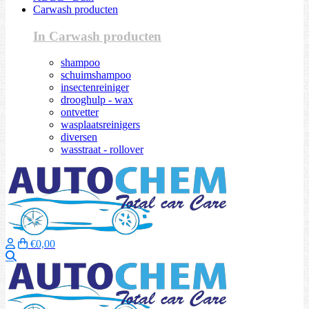
Carwash producten
In Carwash producten
shampoo
schuimshampoo
insectenreiniger
drooghulp - wax
ontvetter
wasplaatsreinigers
diversen
wasstraat - rollover
€0,00
Zoeken