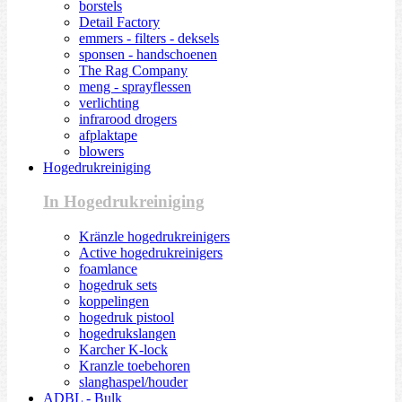
borstels
Detail Factory
emmers - filters - deksels
sponsen - handschoenen
The Rag Company
meng - sprayflessen
verlichting
infrarood drogers
afplaktape
blowers
Hogedrukreiniging
In Hogedrukreiniging
Kränzle hogedrukreinigers
Active hogedrukreinigers
foamlance
hogedruk sets
koppelingen
hogedruk pistool
hogedrukslangen
Karcher K-lock
Kranzle toebehoren
slanghaspel/houder
ADBL - Bulk