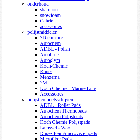
onderhoud
shampoo
snowfoam
Cabrio
accessoires
polijstmiddelen
3D car care
Autochem
ADBL - Polish
Autobrite
Autoglym
Koch-Chemie
Rupes
Menzerna
3M
Koch Chemie - Marine Line
Accessoires
polijst en poetsschijven
ADBL - Roller Pads
Autochem Thermopads
Autochem Polijstpads
Koch Chemie Polijstpads
Lamsvel - Wool
Rupes foam/microvezel pads
Microfiber Pads