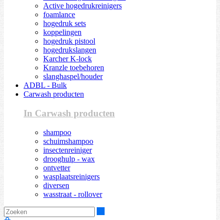
Active hogedrukreinigers
foamlance
hogedruk sets
koppelingen
hogedruk pistool
hogedrukslangen
Karcher K-lock
Kranzle toebehoren
slanghaspel/houder
ADBL - Bulk
Carwash producten
In Carwash producten
shampoo
schuimshampoo
insectenreiniger
drooghulp - wax
ontvetter
wasplaatsreinigers
diversen
wasstraat - rollover
Zoeken