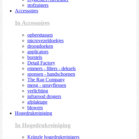
stofzuigers
Accessoires
In Accessoires
opbergtassen
microvezeldoekjes
droogdoeken
applicators
borstels
Detail Factory
emmers - filters - deksels
sponsen - handschoenen
The Rag Company
meng - sprayflessen
verlichting
infrarood drogers
afplaktape
blowers
Hogedrukreiniging
In Hogedrukreiniging
Kränzle hogedrukreinigers