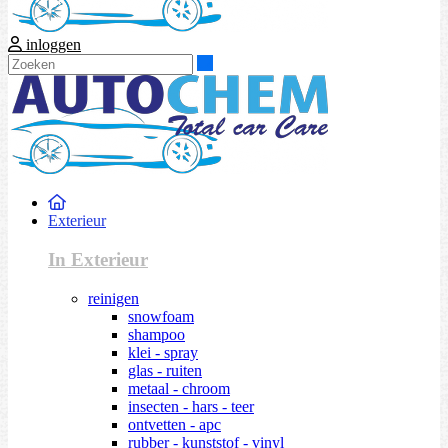
inloggen
Zoeken
Exterieur
In Exterieur
reinigen
snowfoam
shampoo
klei - spray
glas - ruiten
metaal - chroom
insecten - hars - teer
ontvetten - apc
rubber - kunststof - vinyl