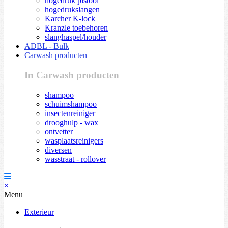
hogedruk pistool
hogedrukslangen
Karcher K-lock
Kranzle toebehoren
slanghaspel/houder
ADBL - Bulk
Carwash producten
In Carwash producten
shampoo
schuimshampoo
insectenreiniger
drooghulp - wax
ontvetter
wasplaatsreinigers
diversen
wasstraat - rollover
×
Menu
Exterieur