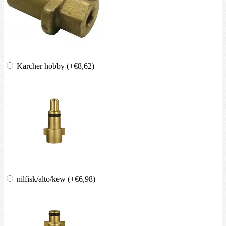
Karcher hobby
(+€8,62)
nilfisk/alto/kew
(+€6,98)