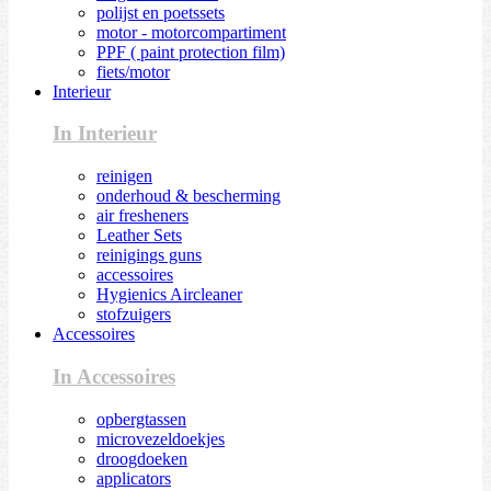
polijst en poetssets
motor - motorcompartiment
PPF ( paint protection film)
fiets/motor
Interieur
In Interieur
reinigen
onderhoud & bescherming
air fresheners
Leather Sets
reinigings guns
accessoires
Hygienics Aircleaner
stofzuigers
Accessoires
In Accessoires
opbergtassen
microvezeldoekjes
droogdoeken
applicators