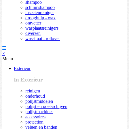
shampoo
schuimshampoo
insectenreiniger
drooghulp - wax
ontvetter
wasplaatsreinigers
diversen
wasstraat - rollover
×
Menu
Exterieur
In Exterieur
reinigen
onderhoud
polijstmiddelen
polijst en poetsschijven
polijstmachines
accessoires
protection
velgen en banden