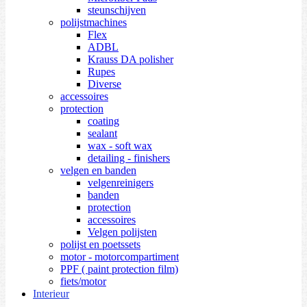
steunschijven
polijstmachines
Flex
ADBL
Krauss DA polisher
Rupes
Diverse
accessoires
protection
coating
sealant
wax - soft wax
detailing - finishers
velgen en banden
velgenreinigers
banden
protection
accessoires
Velgen polijsten
polijst en poetssets
motor - motorcompartiment
PPF ( paint protection film)
fiets/motor
Interieur