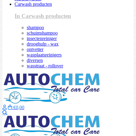
Carwash producten
In Carwash producten
shampoo
schuimshampoo
insectenreiniger
drooghulp - wax
ontvetter
wasplaatsreinigers
diversen
wasstraat - rollover
€0,00
Zoeken