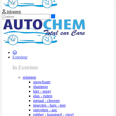
inloggen
Zoeken
Exterieur
In Exterieur
reinigen
snowfoam
shampoo
klei - spray
glas - ruiten
metaal - chroom
insecten - hars - teer
ontvetten - apc
rubber - kunststof - vinyl