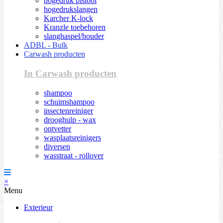
hogedruk pistool
hogedrukslangen
Karcher K-lock
Kranzle toebehoren
slanghaspel/houder
ADBL - Bulk
Carwash producten
In Carwash producten
shampoo
schuimshampoo
insectenreiniger
drooghulp - wax
ontvetter
wasplaatsreinigers
diversen
wasstraat - rollover
×
Menu
Exterieur