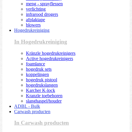
meng - sprayflessen
verlichting
infrarood drogers
afplaktape
blowers
Hogedrukreiniging
In Hogedrukreiniging
Kränzle hogedrukreinigers
Active hogedrukreinigers
foamlance
hogedruk sets
koppelingen
hogedruk pistool
hogedrukslangen
Karcher K-lock
Kranzle toebehoren
slanghaspel/houder
ADBL - Bulk
Carwash producten
In Carwash producten