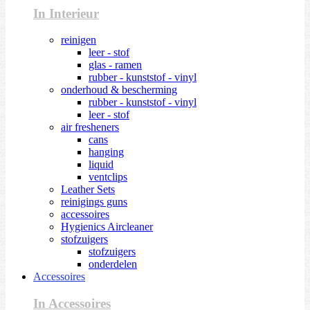
In Interieur
reinigen
leer - stof
glas - ramen
rubber - kunststof - vinyl
onderhoud & bescherming
rubber - kunststof - vinyl
leer - stof
air fresheners
cans
hanging
liquid
ventclips
Leather Sets
reinigings guns
accessoires
Hygienics Aircleaner
stofzuigers
stofzuigers
onderdelen
Accessoires
In Accessoires