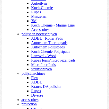
Autoglym
Koch-Chemie
Rupes
Menzerna
3M
Koch Chemie - Marine Line
Accessoires
polijst en poetsschijven
ADBL - Roller Pads
Autochem Thermopads
Autochem Polijstpads
Koch Chemie Polijstpads
Lamsvel - Wool
Rupes foam/microvezel pads
Microfiber Pads
steunschijven
polijstmachines
Flex
ADBL
Krauss DA polisher
Rupes
Diverse
accessoires
protection
coating