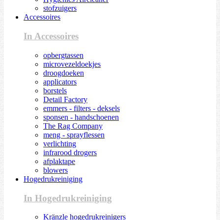
stofzuigers
Accessoires
In Accessoires
opbergtassen
microvezeldoekjes
droogdoeken
applicators
borstels
Detail Factory
emmers - filters - deksels
sponsen - handschoenen
The Rag Company
meng - sprayflessen
verlichting
infrarood drogers
afplaktape
blowers
Hogedrukreiniging
In Hogedrukreiniging
Kränzle hogedrukreinigers