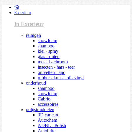
Exterieur
In Exterieur
reinigen
snowfoam
shampoo
klei - spray
glas - ruiten
metaal - chroom
insecten - hars - teer
ontvetten - apc
rubber - kunststof - vinyl
onderhoud
shampoo
snowfoam
Cabrio
accessoires
polijstmiddelen
3D car care
Autochem
ADBL - Polish
Autobrite