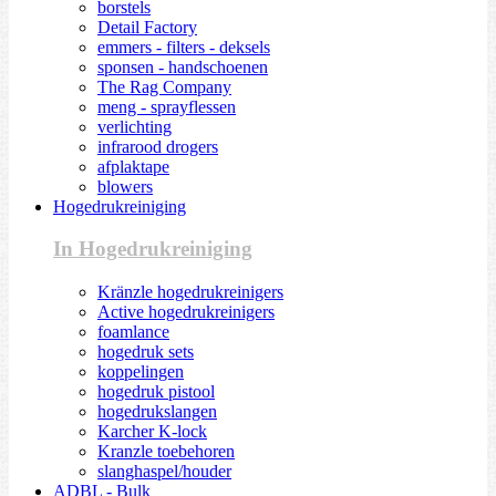
borstels
Detail Factory
emmers - filters - deksels
sponsen - handschoenen
The Rag Company
meng - sprayflessen
verlichting
infrarood drogers
afplaktape
blowers
Hogedrukreiniging
In Hogedrukreiniging
Kränzle hogedrukreinigers
Active hogedrukreinigers
foamlance
hogedruk sets
koppelingen
hogedruk pistool
hogedrukslangen
Karcher K-lock
Kranzle toebehoren
slanghaspel/houder
ADBL - Bulk