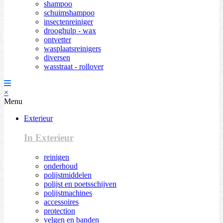
shampoo
schuimshampoo
insectenreiniger
drooghulp - wax
ontvetter
wasplaatsreinigers
diversen
wasstraat - rollover
×
Menu
Exterieur
In Exterieur
reinigen
onderhoud
polijstmiddelen
polijst en poetsschijven
polijstmachines
accessoires
protection
velgen en banden