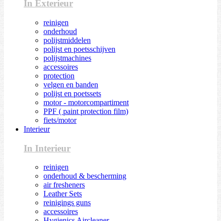
In Exterieur
reinigen
onderhoud
polijstmiddelen
polijst en poetsschijven
polijstmachines
accessoires
protection
velgen en banden
polijst en poetssets
motor - motorcompartiment
PPF ( paint protection film)
fiets/motor
Interieur
In Interieur
reinigen
onderhoud & bescherming
air fresheners
Leather Sets
reinigings guns
accessoires
Hygienics Aircleaner