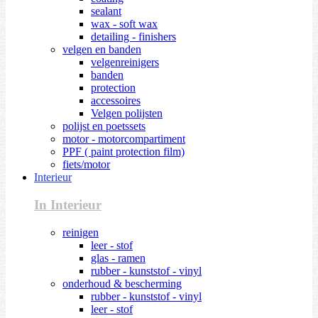
sealant
wax - soft wax
detailing - finishers
velgen en banden
velgenreinigers
banden
protection
accessoires
Velgen polijsten
polijst en poetssets
motor - motorcompartiment
PPF ( paint protection film)
fiets/motor
Interieur
In Interieur
reinigen
leer - stof
glas - ramen
rubber - kunststof - vinyl
onderhoud & bescherming
rubber - kunststof - vinyl
leer - stof