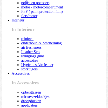
polijst en poetssets
motor - motorcompartiment
PPF ( paint protection film)
fiets/motor
Interieur
In Interieur
reinigen
onderhoud & bescherming
air fresheners
Leather Sets
reinigings guns
accessoires
Hygienics Aircleaner
stofzuigers
Accessoires
In Accessoires
opbergtassen
microvezeldoekjes
droogdoeken
applicators