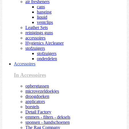
air fresheners
cans
hanging
liquid
ventclips
Leather Sets
reinigings guns
accessoires
Hygienics Aircleaner
stofzuigers
stofzuigers
onderdelen
Accessoires
In Accessoires
opbergtassen
microvezeldoekjes
droogdoeken
applicators
borstels
Detail Factory
emmers - filters - deksels
sponsen - handschoenen
The Rag Company