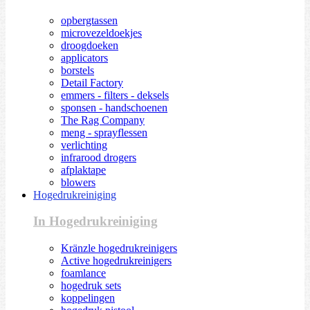
opbergtassen
microvezeldoekjes
droogdoeken
applicators
borstels
Detail Factory
emmers - filters - deksels
sponsen - handschoenen
The Rag Company
meng - sprayflessen
verlichting
infrarood drogers
afplaktape
blowers
Hogedrukreiniging
In Hogedrukreiniging
Kränzle hogedrukreinigers
Active hogedrukreinigers
foamlance
hogedruk sets
koppelingen