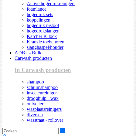
Active hogedrukreinigers
foamlance
hogedruk sets
koppelingen
hogedruk pistool
hogedrukslangen
Karcher K-lock
Kranzle toebehoren
slanghaspel/houder
ADBL - Bulk
Carwash producten
In Carwash producten
shampoo
schuimshampoo
insectenreiniger
drooghulp - wax
ontvetter
wasplaatsreinigers
diversen
wasstraat - rollover
Zoeken