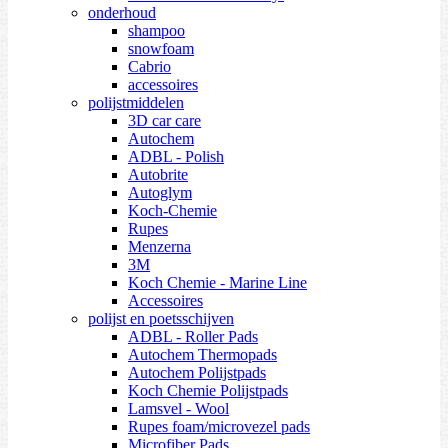
onderhoud
shampoo
snowfoam
Cabrio
accessoires
polijstmiddelen
3D car care
Autochem
ADBL - Polish
Autobrite
Autoglym
Koch-Chemie
Rupes
Menzerna
3M
Koch Chemie - Marine Line
Accessoires
polijst en poetsschijven
ADBL - Roller Pads
Autochem Thermopads
Autochem Polijstpads
Koch Chemie Polijstpads
Lamsvel - Wool
Rupes foam/microvezel pads
Microfiber Pads