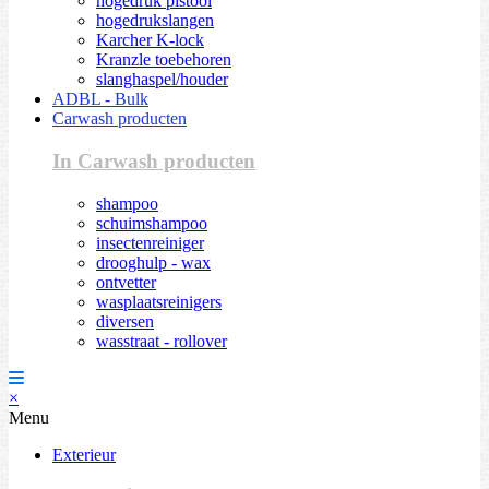
hogedruk pistool
hogedrukslangen
Karcher K-lock
Kranzle toebehoren
slanghaspel/houder
ADBL - Bulk
Carwash producten
In Carwash producten
shampoo
schuimshampoo
insectenreiniger
drooghulp - wax
ontvetter
wasplaatsreinigers
diversen
wasstraat - rollover
×
Menu
Exterieur