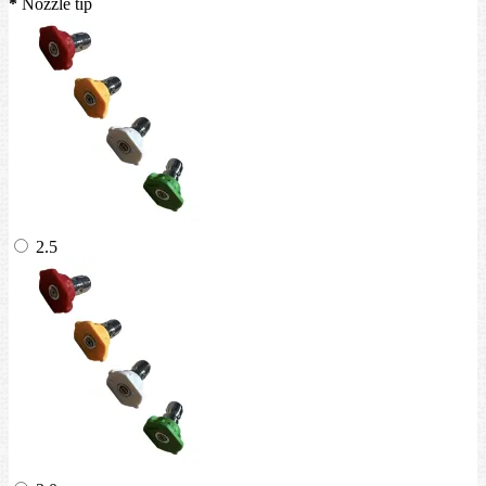
*
Nozzle tip
2.5