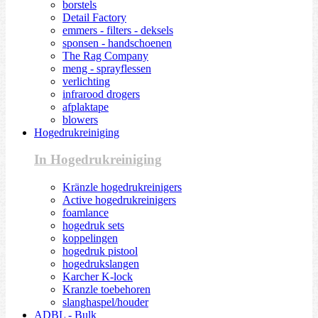
borstels
Detail Factory
emmers - filters - deksels
sponsen - handschoenen
The Rag Company
meng - sprayflessen
verlichting
infrarood drogers
afplaktape
blowers
Hogedrukreiniging
In Hogedrukreiniging
Kränzle hogedrukreinigers
Active hogedrukreinigers
foamlance
hogedruk sets
koppelingen
hogedruk pistool
hogedrukslangen
Karcher K-lock
Kranzle toebehoren
slanghaspel/houder
ADBL - Bulk