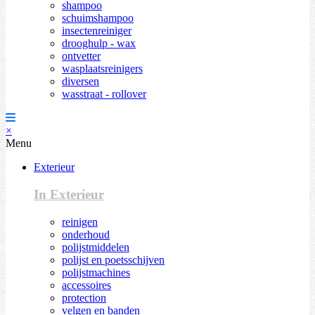
shampoo
schuimshampoo
insectenreiniger
drooghulp - wax
ontvetter
wasplaatsreinigers
diversen
wasstraat - rollover
×
Menu
Exterieur
In Exterieur
reinigen
onderhoud
polijstmiddelen
polijst en poetsschijven
polijstmachines
accessoires
protection
velgen en banden