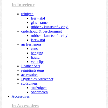
In Interieur
reinigen
leer - stof
glas - ramen
rubber - kunststof - vinyl
onderhoud & bescherming
rubber - kunststof - vinyl
leer - stof
air fresheners
cans
hanging
liquid
ventclips
Leather Sets
reinigings guns
accessoires
Hygienics Aircleaner
stofzuigers
stofzuigers
onderdelen
Accessoires
In Accessoires