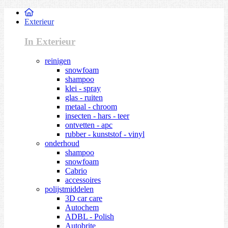
Exterieur
In Exterieur
reinigen
snowfoam
shampoo
klei - spray
glas - ruiten
metaal - chroom
insecten - hars - teer
ontvetten - apc
rubber - kunststof - vinyl
onderhoud
shampoo
snowfoam
Cabrio
accessoires
polijstmiddelen
3D car care
Autochem
ADBL - Polish
Autobrite