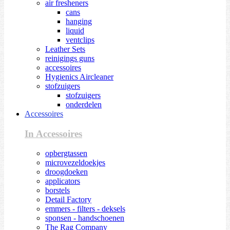
air fresheners
cans
hanging
liquid
ventclips
Leather Sets
reinigings guns
accessoires
Hygienics Aircleaner
stofzuigers
stofzuigers
onderdelen
Accessoires
In Accessoires
opbergtassen
microvezeldoekjes
droogdoeken
applicators
borstels
Detail Factory
emmers - filters - deksels
sponsen - handschoenen
The Rag Company