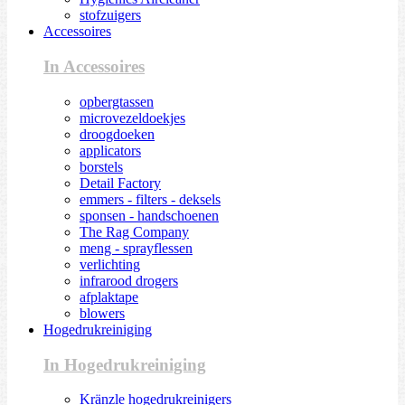
stofzuigers
Accessoires
In Accessoires
opbergtassen
microvezeldoekjes
droogdoeken
applicators
borstels
Detail Factory
emmers - filters - deksels
sponsen - handschoenen
The Rag Company
meng - sprayflessen
verlichting
infrarood drogers
afplaktape
blowers
Hogedrukreiniging
In Hogedrukreiniging
Kränzle hogedrukreinigers