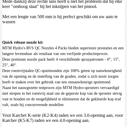
Mede dankzij deze rechte lans heeft u niet het probleem dat hij elke
keer "omhoog slaat" bij het inknijpen van het pistool.
Met een lengte van 500 mm is hij perfect geschikt om uw auto te
wassen
Quick release nozzle kit
MTM Hydro's RVS QC Nozzles 4 Packs bieden superieure prestaties en een
langere levensduur als resultaat van ons verfijnde productieproces.
Deze premium nozzle pack heeft 4 verschillende spraypatronen - 0°, 15°,
25°, 40°.
Deze roestvrijstalen QC-spuitmonden zijn 100% getest op nauwkeurigheid
van de opening en de instelling van de graden, zodat u zich nooit zorgen
hoeft te maken over het gebruik van een onnauwkeurige spuitmond.
Naast het nauwgezette testproces zijn MTM Hydro-sproeiers vervaardigd
met strepen in het roestvrij staal om de geperste kop van de sproeier stevig
vast te houden en de mogelijkheid te elimineren dat de gekleurde kop eraf
valt, zoals bij concurrerende modellen
Voor Karcher K-serie (K2-K4) raden we een 3.0-opening aan, voor
Karcher (K5-K7) raden we een 4.0-opening aan.