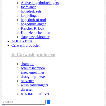
Active hogedrukreinigers
foamlance
hogedruk sets
koppelingen
hogedruk pistool
hogedrukslangen
Karcher K-lock
Kranzle toebehoren
slanghaspel/houder
ADBL - Bulk
Carwash producten
In Carwash producten
shampoo
schuimshampoo
insectenreiniger
drooghulp - wax
ontvetter
wasplaatsreinigers
diversen
wasstraat - rollover
Zoeken