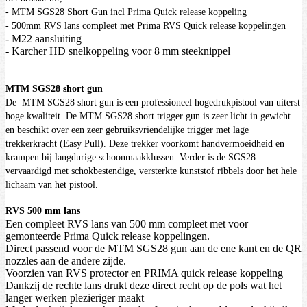
- MTM SGS28 Short Gun incl Prima Quick release koppeling
- 500mm RVS lans compleet met Prima RVS Quick release koppelingen
- M22 aansluiting
- Karcher HD snelkoppeling voor 8 mm steeknippel
MTM SGS28 short gun
De MTM SGS28 short gun is een professioneel hogedrukpistool van uiterst
hoge kwaliteit. De MTM SGS28 short trigger gun is zeer licht in gewicht
en beschikt over een zeer gebruiksvriendelijke trigger met lage
trekkerkracht (Easy Pull). Deze trekker voorkomt handvermoeidheid en
krampen bij langdurige schoonmaakklussen. Verder is de SGS28
vervaardigd met schokbestendige, versterkte kunststof ribbels door het hele
lichaam van het pistool.
RVS 500 mm lans
Een compleet RVS lans van 500 mm compleet met voor
gemonteerde Prima Quick release koppelingen.
Direct passend voor de MTM SGS28 gun aan de ene kant en de QR
nozzles aan de andere zijde.
Voorzien van RVS protector en PRIMA quick release koppeling
Dankzij de rechte lans drukt deze direct recht op de pols wat het
langer werken plezieriger maakt