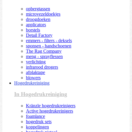
opbergtassen
microvezeldoekjes
droogdoeken
applicators
borstels
Detail Factory
emmers - filters - deksels
sponsen - handschoenen
The Rag Company
meng - sprayflessen
verlichting
infrarood drogers
afplaktape
blowers
Hogedrukreiniging
In Hogedrukreiniging
Kränzle hogedrukreinigers
Active hogedrukreinigers
foamlance
hogedruk sets
koppelingen