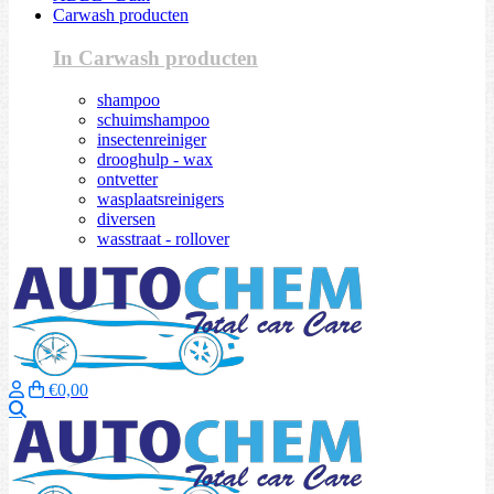
Carwash producten
In Carwash producten
shampoo
schuimshampoo
insectenreiniger
drooghulp - wax
ontvetter
wasplaatsreinigers
diversen
wasstraat - rollover
€0,00
Zoeken