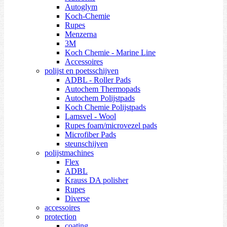
Autoglym
Koch-Chemie
Rupes
Menzerna
3M
Koch Chemie - Marine Line
Accessoires
polijst en poetsschijven
ADBL - Roller Pads
Autochem Thermopads
Autochem Polijstpads
Koch Chemie Polijstpads
Lamsvel - Wool
Rupes foam/microvezel pads
Microfiber Pads
steunschijven
polijstmachines
Flex
ADBL
Krauss DA polisher
Rupes
Diverse
accessoires
protection
coating