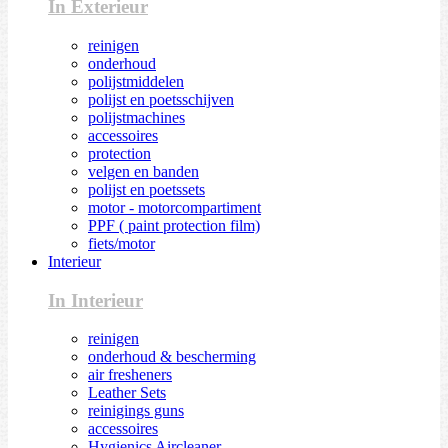
In Exterieur
reinigen
onderhoud
polijstmiddelen
polijst en poetsschijven
polijstmachines
accessoires
protection
velgen en banden
polijst en poetssets
motor - motorcompartiment
PPF ( paint protection film)
fiets/motor
Interieur
In Interieur
reinigen
onderhoud & bescherming
air fresheners
Leather Sets
reinigings guns
accessoires
Hygienics Aircleaner