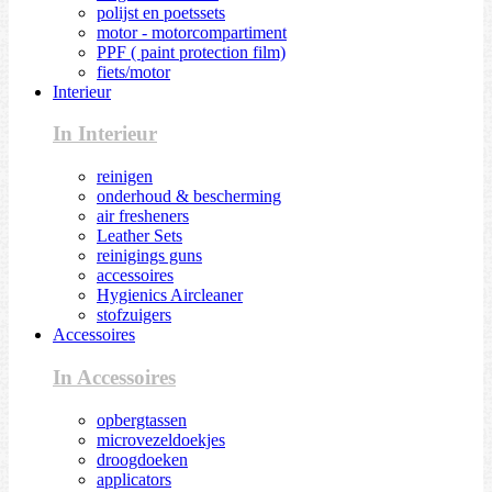
polijst en poetssets
motor - motorcompartiment
PPF ( paint protection film)
fiets/motor
Interieur
In Interieur
reinigen
onderhoud & bescherming
air fresheners
Leather Sets
reinigings guns
accessoires
Hygienics Aircleaner
stofzuigers
Accessoires
In Accessoires
opbergtassen
microvezeldoekjes
droogdoeken
applicators