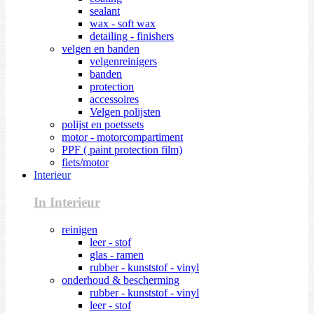
sealant
wax - soft wax
detailing - finishers
velgen en banden
velgenreinigers
banden
protection
accessoires
Velgen polijsten
polijst en poetssets
motor - motorcompartiment
PPF ( paint protection film)
fiets/motor
Interieur
In Interieur
reinigen
leer - stof
glas - ramen
rubber - kunststof - vinyl
onderhoud & bescherming
rubber - kunststof - vinyl
leer - stof