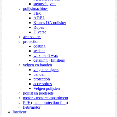
steunschijven
polijstmachines
Flex
ADBL
Krauss DA polisher
Rupes
Diverse
accessoires
protection
coating
sealant
wax - soft wax
detailing - finishers
velgen en banden
velgenreinigers
banden
protection
accessoires
Velgen polijsten
polijst en poetssets
motor - motorcompartiment
PPF ( paint protection film)
fiets/motor
Interieur