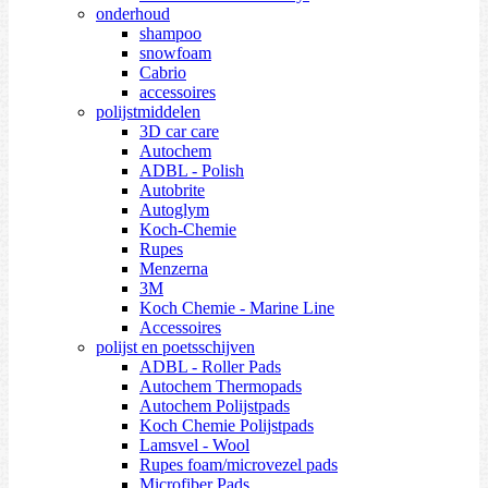
onderhoud
shampoo
snowfoam
Cabrio
accessoires
polijstmiddelen
3D car care
Autochem
ADBL - Polish
Autobrite
Autoglym
Koch-Chemie
Rupes
Menzerna
3M
Koch Chemie - Marine Line
Accessoires
polijst en poetsschijven
ADBL - Roller Pads
Autochem Thermopads
Autochem Polijstpads
Koch Chemie Polijstpads
Lamsvel - Wool
Rupes foam/microvezel pads
Microfiber Pads