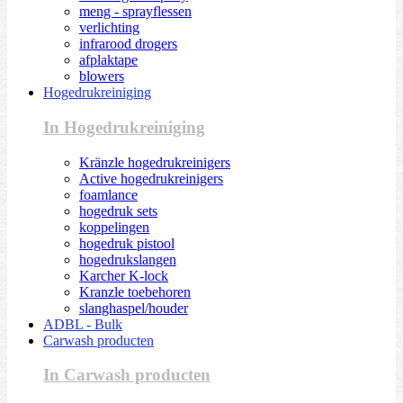
meng - sprayflessen
verlichting
infrarood drogers
afplaktape
blowers
Hogedrukreiniging
In Hogedrukreiniging
Kränzle hogedrukreinigers
Active hogedrukreinigers
foamlance
hogedruk sets
koppelingen
hogedruk pistool
hogedrukslangen
Karcher K-lock
Kranzle toebehoren
slanghaspel/houder
ADBL - Bulk
Carwash producten
In Carwash producten