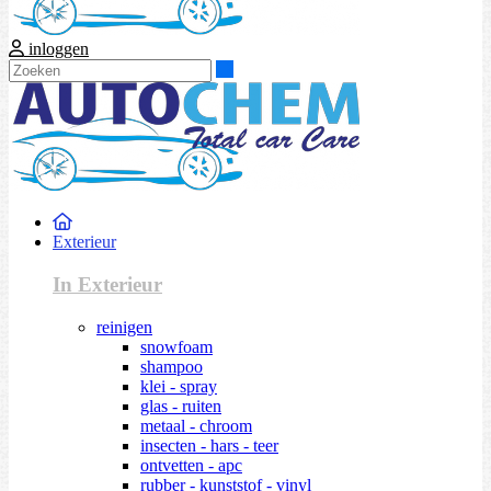
inloggen
Zoeken
Exterieur
In Exterieur
reinigen
snowfoam
shampoo
klei - spray
glas - ruiten
metaal - chroom
insecten - hars - teer
ontvetten - apc
rubber - kunststof - vinyl