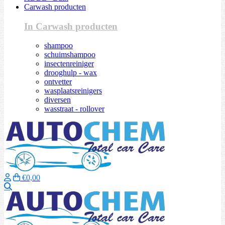
Carwash producten
In Carwash producten
shampoo
schuimshampoo
insectenreiniger
drooghulp - wax
ontvetter
wasplaatsreinigers
diversen
wasstraat - rollover
€0,00
Zoeken