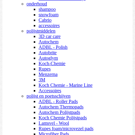
onderhoud
shampoo
snowfoam
Cabrio
accessoires
polijstmiddelen
3D car care
Autochem
ADBL - Polish
Autobrite
Autoglym
Koch-Chemie
Rupes
Menzerna
3M
Koch Chemie - Marine Line
Accessoires
polijst en poetsschijven
ADBL - Roller Pads
Autochem Thermopads
Autochem Polijstpads
Koch Chemie Polijstpads
Lamsvel - Wool
Rupes foam/microvezel pads
Microfiber Pads