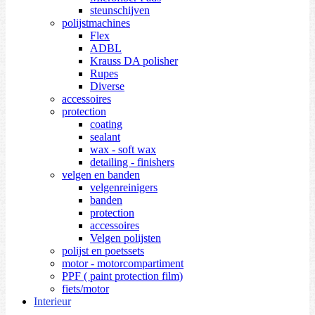
steunschijven
polijstmachines
Flex
ADBL
Krauss DA polisher
Rupes
Diverse
accessoires
protection
coating
sealant
wax - soft wax
detailing - finishers
velgen en banden
velgenreinigers
banden
protection
accessoires
Velgen polijsten
polijst en poetssets
motor - motorcompartiment
PPF ( paint protection film)
fiets/motor
Interieur