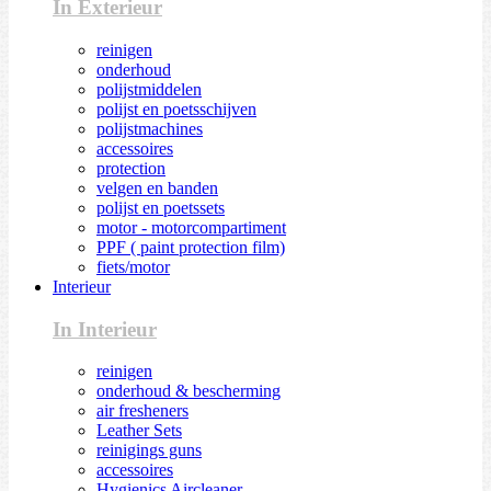
In Exterieur
reinigen
onderhoud
polijstmiddelen
polijst en poetsschijven
polijstmachines
accessoires
protection
velgen en banden
polijst en poetssets
motor - motorcompartiment
PPF ( paint protection film)
fiets/motor
Interieur
In Interieur
reinigen
onderhoud & bescherming
air fresheners
Leather Sets
reinigings guns
accessoires
Hygienics Aircleaner