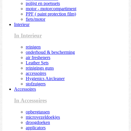
polijst en poetssets
motor - motorcompartiment
PPF ( paint protection film)
fiets/motor
Interieur
In Interieur
reinigen
onderhoud & bescherming
air fresheners
Leather Sets
reinigings guns
accessoires
Hygienics Aircleaner
stofzuigers
Accessoires
In Accessoires
opbergtassen
microvezeldoekjes
droogdoeken
applicators