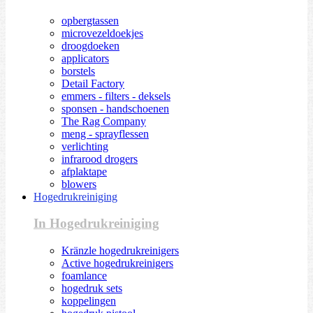
opbergtassen
microvezeldoekjes
droogdoeken
applicators
borstels
Detail Factory
emmers - filters - deksels
sponsen - handschoenen
The Rag Company
meng - sprayflessen
verlichting
infrarood drogers
afplaktape
blowers
Hogedrukreiniging
In Hogedrukreiniging
Kränzle hogedrukreinigers
Active hogedrukreinigers
foamlance
hogedruk sets
koppelingen