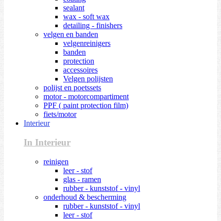
sealant
wax - soft wax
detailing - finishers
velgen en banden
velgenreinigers
banden
protection
accessoires
Velgen polijsten
polijst en poetssets
motor - motorcompartiment
PPF ( paint protection film)
fiets/motor
Interieur
In Interieur
reinigen
leer - stof
glas - ramen
rubber - kunststof - vinyl
onderhoud & bescherming
rubber - kunststof - vinyl
leer - stof