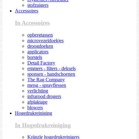
stofzuigers
Accessoires
In Accessoires
opbergtassen
microvezeldoekjes
droogdoeken
applicators
borstels
Detail Factory
emmers - filters - deksels
sponsen - handschoenen
The Rag Company
meng - sprayflessen
verlichting
infrarood drogers
afplaktape
blowers
Hogedrukreiniging
In Hogedrukreiniging
Kränzle hogedrukreinigers