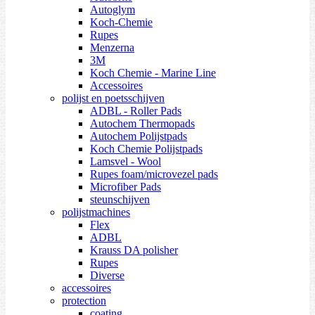
Autoglym
Koch-Chemie
Rupes
Menzerna
3M
Koch Chemie - Marine Line
Accessoires
polijst en poetsschijven
ADBL - Roller Pads
Autochem Thermopads
Autochem Polijstpads
Koch Chemie Polijstpads
Lamsvel - Wool
Rupes foam/microvezel pads
Microfiber Pads
steunschijven
polijstmachines
Flex
ADBL
Krauss DA polisher
Rupes
Diverse
accessoires
protection
coating