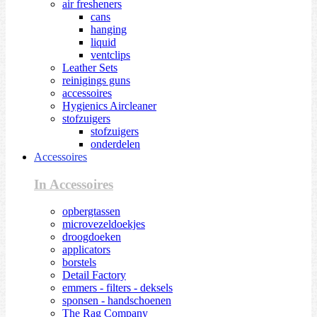
air fresheners
cans
hanging
liquid
ventclips
Leather Sets
reinigings guns
accessoires
Hygienics Aircleaner
stofzuigers
stofzuigers
onderdelen
Accessoires
In Accessoires
opbergtassen
microvezeldoekjes
droogdoeken
applicators
borstels
Detail Factory
emmers - filters - deksels
sponsen - handschoenen
The Rag Company