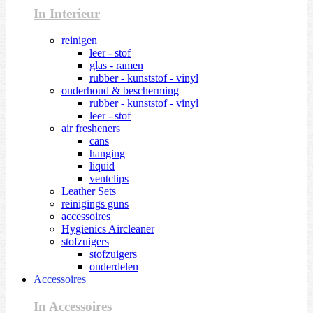
In Interieur
reinigen
leer - stof
glas - ramen
rubber - kunststof - vinyl
onderhoud & bescherming
rubber - kunststof - vinyl
leer - stof
air fresheners
cans
hanging
liquid
ventclips
Leather Sets
reinigings guns
accessoires
Hygienics Aircleaner
stofzuigers
stofzuigers
onderdelen
Accessoires
In Accessoires