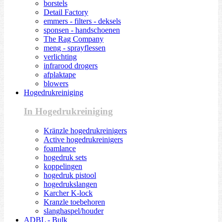
borstels
Detail Factory
emmers - filters - deksels
sponsen - handschoenen
The Rag Company
meng - sprayflessen
verlichting
infrarood drogers
afplaktape
blowers
Hogedrukreiniging
In Hogedrukreiniging
Kränzle hogedrukreinigers
Active hogedrukreinigers
foamlance
hogedruk sets
koppelingen
hogedruk pistool
hogedrukslangen
Karcher K-lock
Kranzle toebehoren
slanghaspel/houder
ADBL - Bulk