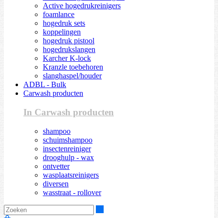
Active hogedrukreinigers
foamlance
hogedruk sets
koppelingen
hogedruk pistool
hogedrukslangen
Karcher K-lock
Kranzle toebehoren
slanghaspel/houder
ADBL - Bulk
Carwash producten
In Carwash producten
shampoo
schuimshampoo
insectenreiniger
drooghulp - wax
ontvetter
wasplaatsreinigers
diversen
wasstraat - rollover
Zoeken