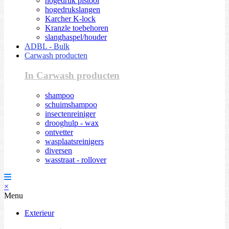
hogedruk pistool
hogedrukslangen
Karcher K-lock
Kranzle toebehoren
slanghaspel/houder
ADBL - Bulk
Carwash producten
In Carwash producten
shampoo
schuimshampoo
insectenreiniger
drooghulp - wax
ontvetter
wasplaatsreinigers
diversen
wasstraat - rollover
×
Menu
Exterieur