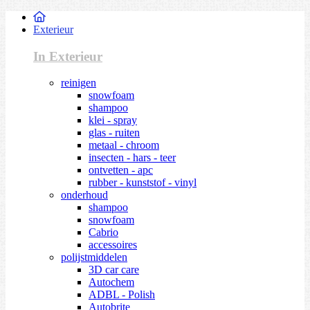
Exterieur
In Exterieur
reinigen
snowfoam
shampoo
klei - spray
glas - ruiten
metaal - chroom
insecten - hars - teer
ontvetten - apc
rubber - kunststof - vinyl
onderhoud
shampoo
snowfoam
Cabrio
accessoires
polijstmiddelen
3D car care
Autochem
ADBL - Polish
Autobrite