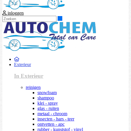
inloggen
Zoeken
Exterieur
In Exterieur
reinigen
snowfoam
shampoo
klei - spray
glas - ruiten
metaal - chroom
insecten - hars - teer
ontvetten - apc
rubber - kunststof - vinyl