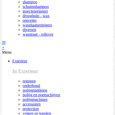
shampoo
schuimshampoo
insectenreiniger
drooghulp - wax
ontvetter
wasplaatsreinigers
diversen
wasstraat - rollover
×
Menu
Exterieur
In Exterieur
reinigen
onderhoud
polijstmiddelen
polijst en poetsschijven
polijstmachines
accessoires
protection
velgen en banden