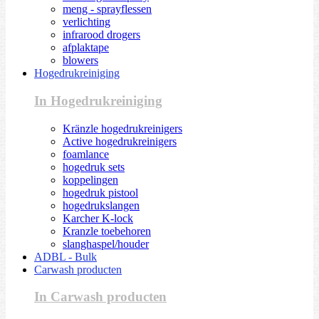
meng - sprayflessen
verlichting
infrarood drogers
afplaktape
blowers
Hogedrukreiniging
In Hogedrukreiniging
Kränzle hogedrukreinigers
Active hogedrukreinigers
foamlance
hogedruk sets
koppelingen
hogedruk pistool
hogedrukslangen
Karcher K-lock
Kranzle toebehoren
slanghaspel/houder
ADBL - Bulk
Carwash producten
In Carwash producten