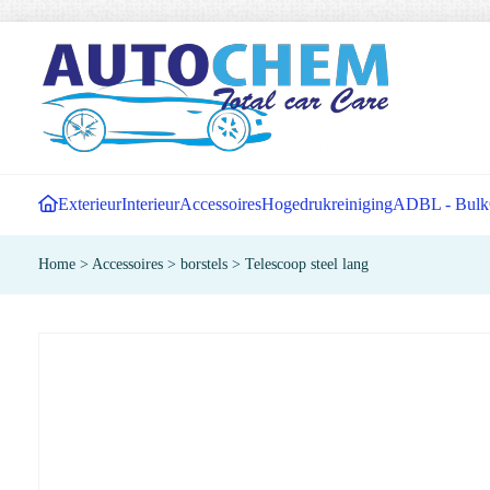
Exterieur
Interieur
Accessoires
Hogedrukreiniging
ADBL - Bulk
Home
>
Accessoires
>
borstels
>
Telescoop steel lang