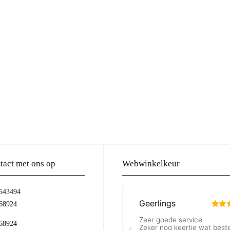
act met ons op
Webwinkelkeur
-543494
68924
68924