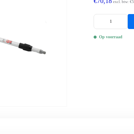
€70,18
excl. btw:
€5
Op voorraad